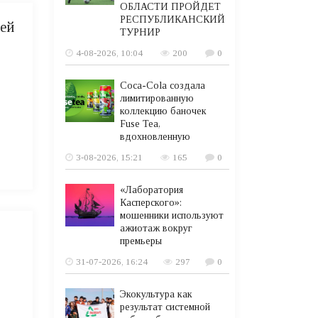
ОБЛАСТИ ПРОЙДЕТ
РЕСПУБЛИКАНСКИЙ
тей
ТУРНИР
4-08-2026, 10:04
200
0
Coca-Cola создала
лимитированную
коллекцию баночек
Fuse Tea,
вдохновленную
3-08-2026, 15:21
165
0
«Лаборатория
Касперского»:
мошенники используют
ажиотаж вокруг
премьеры
31-07-2026, 16:24
297
0
Экокультура как
результат системной