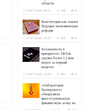
области
24-07-2026, 09:21
705
8
Конституция как основа
будущих экономических
реформ
21-07-2026, 15:37
355
0
Безопасность в
приоритете: TikTok
удалил более 1,2 млн
видео за первый
квартал
14-07-2026, 12:04
461
4
«Лаборатория
Касперского»
обнаружила
многоступенчатую
фишинговую атаку на