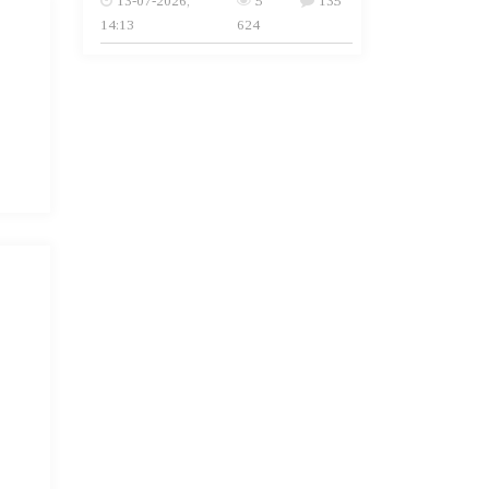
13-07-2026,
5
135
14:13
624