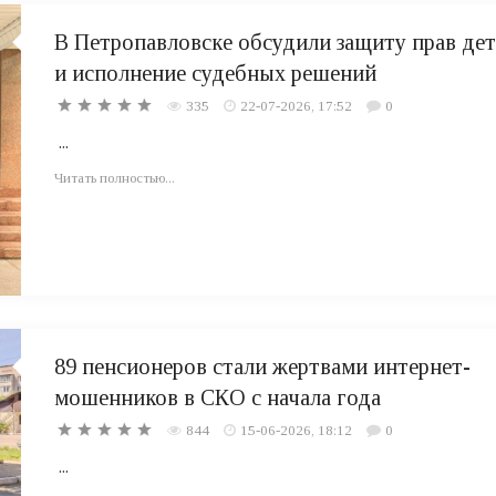
В Петропавловске обсудили защиту прав де
и исполнение судебных решений
335
22-07-2026, 17:52
0
...
Читать полностью...
89 пенсионеров стали жертвами интернет-
мошенников в СКО с начала года
844
15-06-2026, 18:12
0
...