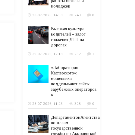
работы бизнеса и
молодежи
30-07-2026, 14:30
243
0
Высокая культура
водителей – залог
снижения ДТП на
дорогах
29-07-2026, 17:18
232
1
«Лаборатория
Касперского»:
мошенники
подделывают сайты
зарубежных операторов
в
28-07-2026, 11:23
328
0
ДепартаментомАгентства
по делам
государственной
службы по Акмолинской