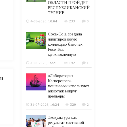
ОБЛАСТИ ПРОЙДЕТ
РЕСПУБЛИКАНСКИЙ
»
ТУРНИР
4-08-2026, 10:04
233
0
Coca-Cola создала
лимитированную
коллекцию баночек
Fuse Tea,
вдохновленную
3-08-2026, 15:21
192
1
«Лаборатория
ли
Касперского»:
мошенники используют
ажиотаж вокруг
премьеры
31-07-2026, 16:24
329
2
Экокультура как
результат системной