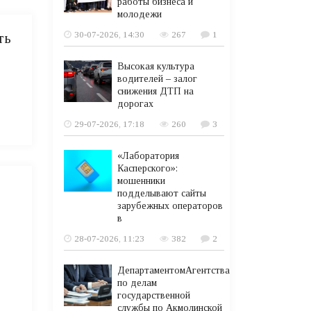
работы бизнеса и
молодежи
30-07-2026, 14:30
267
1
ть
Высокая культура
водителей – залог
снижения ДТП на
дорогах
29-07-2026, 17:18
260
3
«Лаборатория
Касперского»:
мошенники
подделывают сайты
зарубежных операторов
в
28-07-2026, 11:23
382
2
ДепартаментомАгентства
по делам
государственной
службы по Акмолинской