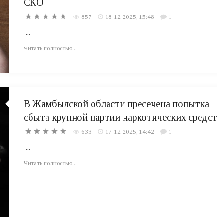
СКО
857
18-12-2025, 15:48
1
...
Читать полностью...
В Жамбылской области пресечена попытка
сбыта крупной партии наркотических средс
633
17-12-2025, 14:42
1
...
Читать полностью...