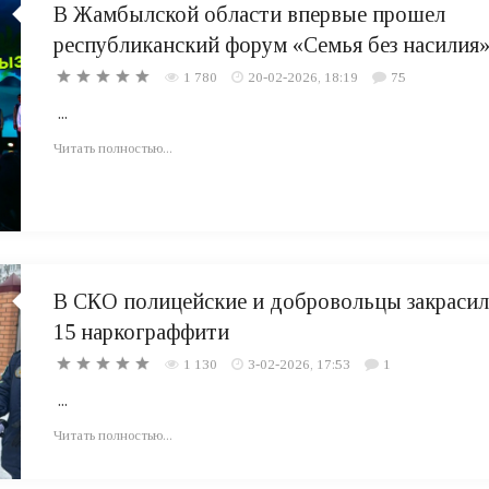
В Жамбылской области впервые прошел
республиканский форум «Семья без насилия
1 780
20-02-2026, 18:19
75
...
Читать полностью...
В СКО полицейские и добровольцы закраси
15 наркограффити
1 130
3-02-2026, 17:53
1
...
Читать полностью...