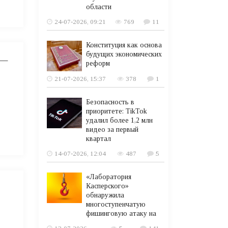
области
24-07-2026, 09:21
769
11
Конституция как основа
будущих экономических
 —
реформ
21-07-2026, 15:37
378
1
Безопасность в
приоритете: TikTok
удалил более 1,2 млн
видео за первый
квартал
14-07-2026, 12:04
487
5
«Лаборатория
Касперского»
обнаружила
многоступенчатую
фишинговую атаку на