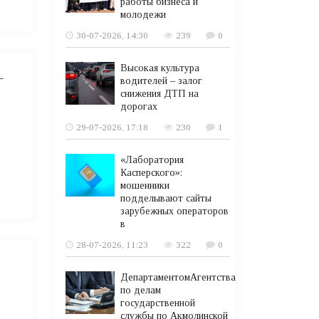
работы бизнеса и
молодежи
30-07-2026, 14:30
239
0
Высокая культура
—
водителей – залог
снижения ДТП на
дорогах
29-07-2026, 17:18
230
1
«Лаборатория
Касперского»:
мошенники
подделывают сайты
зарубежных операторов
в
28-07-2026, 11:23
322
0
ДепартаментомАгентства
по делам
государственной
службы по Акмолинской