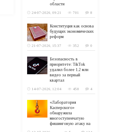
области
24-07-2026, 09:21
701
8
Конституция как основа
будущих экономических
реформ
21-07-2026, 15:37
352
0
Безопасность в
приоритете: TikTok
удалил более 1,2 млн
видео за первый
квартал
14-07-2026, 12:04
458
4
«Лаборатория
Касперского»
обнаружила
многоступенчатую
фишинговую атаку на