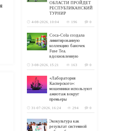
ОБЛАСТИ ПРОЙДЕТ
я
РЕСПУБЛИКАНСКИЙ
ТУРНИР
4-08-2026, 10:04
196
0
Coca-Cola создала
лимитированную
коллекцию баночек
Fuse Tea,
вдохновленную
3-08-2026, 15:21
163
0
«Лаборатория
Касперского»:
мошенники используют
ажиотаж вокруг
премьеры
31-07-2026, 16:24
294
0
Экокультура как
результат системной