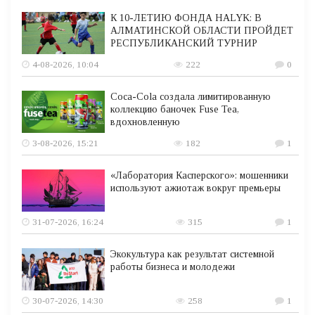
К 10-ЛЕТИЮ ФОНДА HALYK: В
АЛМАТИНСКОЙ ОБЛАСТИ ПРОЙДЕТ
РЕСПУБЛИКАНСКИЙ ТУРНИР
4-08-2026, 10:04
222
0
Coca-Cola создала лимитированную
коллекцию баночек Fuse Tea,
вдохновленную
3-08-2026, 15:21
182
1
«Лаборатория Касперского»: мошенники
используют ажиотаж вокруг премьеры
31-07-2026, 16:24
315
1
Экокультура как результат системной
работы бизнеса и молодежи
30-07-2026, 14:30
258
1