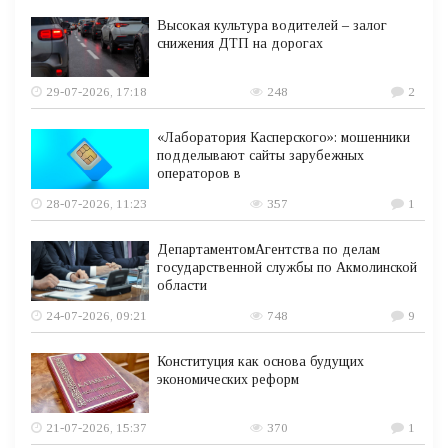
Высокая культура водителей – залог
снижения ДТП на дорогах
29-07-2026, 17:18
248
2
«Лаборатория Касперского»: мошенники
подделывают сайты зарубежных
операторов в
28-07-2026, 11:23
357
1
ДепартаментомАгентства по делам
государственной службы по Акмолинской
области
24-07-2026, 09:21
748
9
Конституция как основа будущих
экономических реформ
21-07-2026, 15:37
370
1