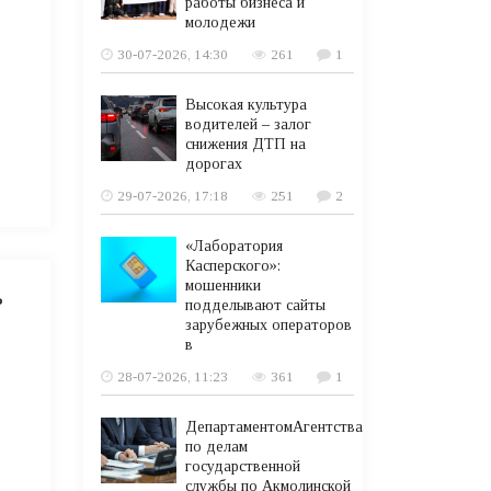
работы бизнеса и
молодежи
30-07-2026, 14:30
261
1
Высокая культура
водителей – залог
снижения ДТП на
дорогах
29-07-2026, 17:18
251
2
«Лаборатория
Касперского»:
мошенники
ь
подделывают сайты
зарубежных операторов
в
28-07-2026, 11:23
361
1
ДепартаментомАгентства
по делам
государственной
службы по Акмолинской