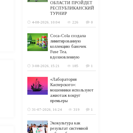
ОБЛАСТИ ПРОЙДЕТ
РЕСПУБЛИКАНСКИЙ
ТУРНИР
4-08-2026, 10:04
226
0
Coca-Cola создала
лимитированную
коллекцию баночек
Fuse Tea,
вдохновленную
3-08-2026, 15:21
185
1
в
«Лаборатория
Касперского»:
мошенники используют
ажиотаж вокруг
премьеры
31-07-2026, 16:24
319
1
Экокультура как
результат системной