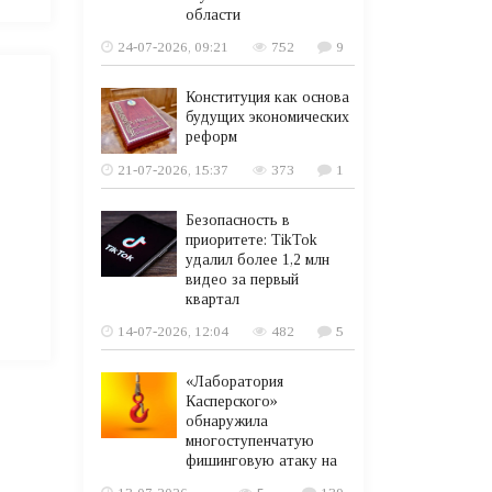
области
24-07-2026, 09:21
752
9
Конституция как основа
будущих экономических
реформ
21-07-2026, 15:37
373
1
Безопасность в
приоритете: TikTok
удалил более 1,2 млн
видео за первый
квартал
14-07-2026, 12:04
482
5
«Лаборатория
Касперского»
обнаружила
многоступенчатую
фишинговую атаку на