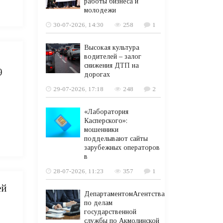
работы бизнеса и
молодежи
30-07-2026, 14:30
258
1
Высокая культура
водителей – залог
снижения ДТП на
9
дорогах
29-07-2026, 17:18
248
2
«Лаборатория
Касперского»:
мошенники
подделывают сайты
зарубежных операторов
в
28-07-2026, 11:23
357
1
ей
ДепартаментомАгентства
по делам
государственной
службы по Акмолинской