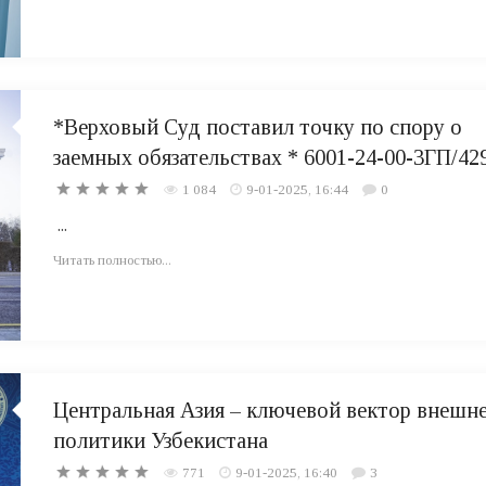
*Верховый Суд поставил точку по спору о
заемных обязательствах * 6001-24-00-3ГП/42
1 084
9-01-2025, 16:44
0
...
Читать полностью...
Центральная Азия – ключевой вектор внешн
политики Узбекистана
771
9-01-2025, 16:40
3