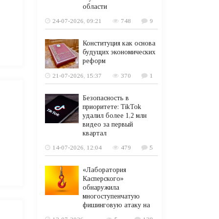
области
24-07-2026, 09:21
748
9
Конституция как основа
будущих экономических
реформ
21-07-2026, 15:37
370
1
Безопасность в
приоритете: TikTok
удалил более 1,2 млн
видео за первый
квартал
14-07-2026, 12:04
479
5
«Лаборатория
Касперского»
обнаружила
многоступенчатую
фишинговую атаку на