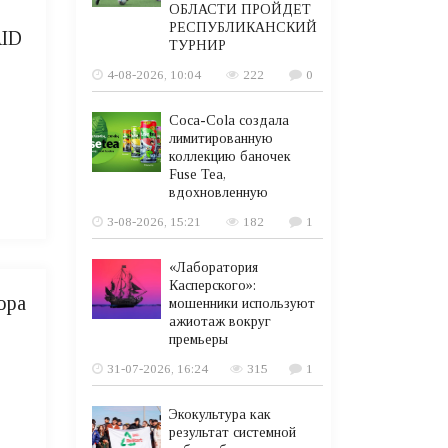
ОБЛАСТИ ПРОЙДЕТ
РЕСПУБЛИКАНСКИЙ
AID
ТУРНИР
4-08-2026, 10:04
222
0
Coca-Cola создала
лимитированную
коллекцию баночек
Fuse Tea,
вдохновленную
3-08-2026, 15:21
182
1
«Лаборатория
Касперского»:
ора
мошенники используют
ажиотаж вокруг
премьеры
31-07-2026, 16:24
315
1
Экокультура как
результат системной