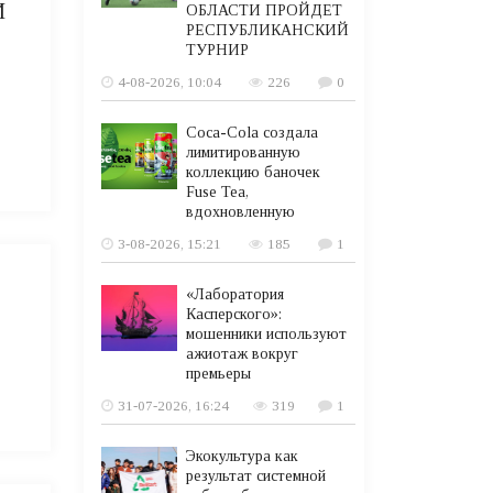
И
ОБЛАСТИ ПРОЙДЕТ
РЕСПУБЛИКАНСКИЙ
ТУРНИР
4-08-2026, 10:04
226
0
Coca-Cola создала
лимитированную
коллекцию баночек
Fuse Tea,
вдохновленную
3-08-2026, 15:21
185
1
«Лаборатория
Касперского»:
мошенники используют
ажиотаж вокруг
премьеры
31-07-2026, 16:24
319
1
Экокультура как
результат системной