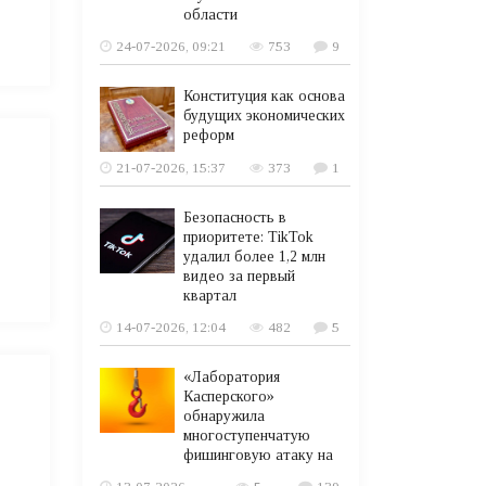
области
24-07-2026, 09:21
753
9
Конституция как основа
будущих экономических
реформ
21-07-2026, 15:37
373
1
Безопасность в
приоритете: TikTok
удалил более 1,2 млн
видео за первый
квартал
14-07-2026, 12:04
482
5
«Лаборатория
Касперского»
обнаружила
многоступенчатую
фишинговую атаку на