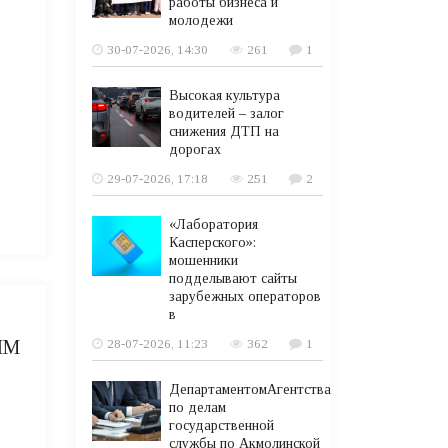
работы бизнеса и
молодежи
30-07-2026, 14:30
261
1
Высокая культура
водителей – залог
снижения ДТП на
дорогах
29-07-2026, 17:18
251
2
«Лаборатория
Касперского»:
мошенники
подделывают сайты
зарубежных операторов
в
ЫМ
28-07-2026, 11:23
362
1
ДепартаментомАгентства
по делам
государственной
службы по Акмолинской