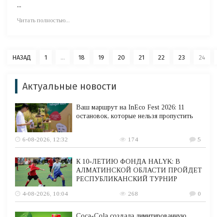
...
Читать полностью...
НАЗАД
1
...
18
19
20
21
22
23
24
Актуальные новости
Ваш маршрут на InEco Fest 2026: 11
остановок, которые нельзя пропустить
6-08-2026, 12:32
174
5
К 10-ЛЕТИЮ ФОНДА HALYK: В
АЛМАТИНСКОЙ ОБЛАСТИ ПРОЙДЕТ
РЕСПУБЛИКАНСКИЙ ТУРНИР
4-08-2026, 10:04
268
0
Coca-Cola создала лимитированную