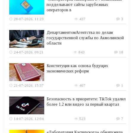
подделывают сайты зарубежных
операторов в
28-07-2026, 11:23
437
3
ДепартаментомАгентства по делам
государственной службы по Акмолинской
области
24-07-2026, 09:21
843
18
Конституция как основа будущих
экономических реформ
21-07-2026, 15:37
407
1
Безопасность в приоритете: TikTok удалил
более 1,2 млн видео за первый квартал
14-07-2026, 12:04
523
7
«Лаборатория Касперского» обнаружила