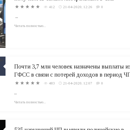
412
21-04-2020, 12:26
0
...
Читать полностью...
Почти 3,7 млн человек назначены выплаты и
ГФСС в связи с потерей доходов в период Ч
483
21-04-2020, 12:07
0
...
Читать полностью...
535 нарушений ЧП выявили полицейские в