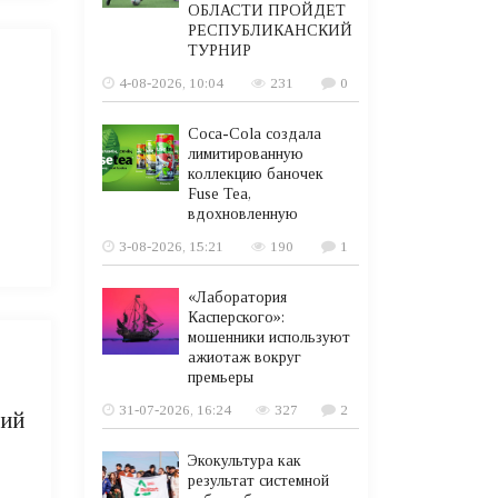
ОБЛАСТИ ПРОЙДЕТ
РЕСПУБЛИКАНСКИЙ
ТУРНИР
4-08-2026, 10:04
231
0
Coca-Cola создала
лимитированную
коллекцию баночек
Fuse Tea,
вдохновленную
3-08-2026, 15:21
190
1
«Лаборатория
Касперского»:
мошенники используют
ажиотаж вокруг
премьеры
31-07-2026, 16:24
327
2
ний
Экокультура как
результат системной