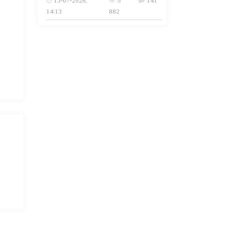
13-07-2026,
5
141
14:13
882