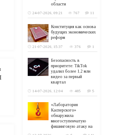
области
24-07-2026, 09:21
767
11
Конституция как основа
будущих экономических
реформ
21-07-2026, 15:37
376
1
Безопасность в
приоритете: TikTok
з
удалил более 1,2 млн
П
видео за первый
квартал
14-07-2026, 12:04
485
5
«Лаборатория
Касперского»
обнаружила
многоступенчатую
фишинговую атаку на