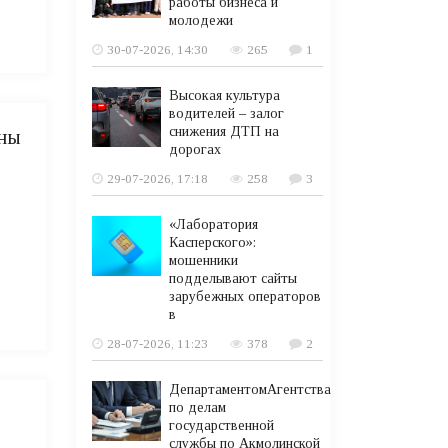
работы бизнеса и
молодежи
30-07-2026, 14:30
265
1
Высокая культура
водителей – залог
снижения ДТП на
оны
дорогах
29-07-2026, 17:18
258
3
«Лаборатория
Касперского»:
мошенники
подделывают сайты
зарубежных операторов
в
28-07-2026, 11:23
378
2
ДепартаментомАгентства
по делам
государственной
службы по Акмолинской