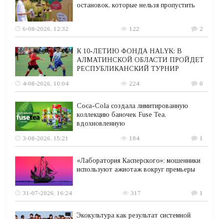
остановок, которые нельзя пропустить
6-08-2026, 12:32
122
2
К 10-ЛЕТИЮ ФОНДА HALYK: В
АЛМАТИНСКОЙ ОБЛАСТИ ПРОЙДЕТ
РЕСПУБЛИКАНСКИЙ ТУРНИР
4-08-2026, 10:04
224
0
Coca-Cola создала лимитированную
коллекцию баночек Fuse Tea,
вдохновленную
3-08-2026, 15:21
184
1
«Лаборатория Касперского»: мошенники
используют ажиотаж вокруг премьеры
31-07-2026, 16:24
317
1
Экокультура как результат системной