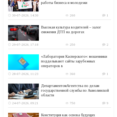
работы бизнеса и молодежи
30-07-2026, 14:30
260
1
Высокая культура водителей – залог
снижения ДТП на дорогах
29-07-2026, 17:18
250
2
«Лаборатория Касперского»: мошенники
подделывают сайты зарубежных
операторов в
28-07-2026, 11:23
360
1
ДепартаментомАгентства по делам
государственной службы по Акмолинской
области
24-07-2026, 09:21
750
9
Конституция как основа будущих