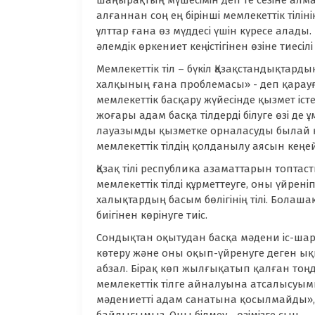
шаңырақтың мүшесімін деп те сезіне алма
алғаннан соң ең бірінші мемлекеттік тіліні
ұлттар ғана өз мүддесі үшін күресе алады.
әлемдік өркениет кеңістігінен өзіне тиесі
Мемлекеттік тіл – бүкіл Қазақстандықтарды
халқының ғана проблемасы» - деп қарауғ
мемлекеттік басқару жүйесінде қызмет істей
жоғары адам басқа тілдерді білуге өзі де ұ
лауазымды қызметке орналасуды былай қо
мемлекеттік тілдің қолданылу аясын кеңейт
Қазақ тілі республика азаматтарын топта
мемлекеттік тілді құрметтеуге, оны үйреніп,
халықтардың басым бөлігінің тілі. Болашақ
биігінен көрінуге тиіс.
Сондықтан оқытудан басқа мәдени іс-шара
көтеру және оны оқып-үйренуге деген ы
абзал. Бірақ көп жылғықатып қалған тоңды
мемлекеттік тілге айналуына атсалысуымы
мәдениетті адам санатына қосылмайды», - 