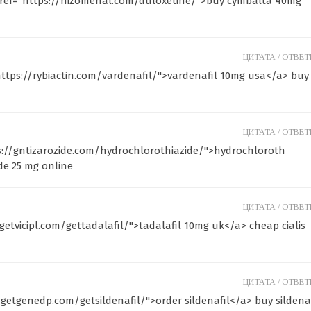
ref="https://nizomenal.com/duloxetine/">buy cymbalta 40mg
ЦИТАТА /
ОТВЕТИ
https://rybiactin.com/vardenafil/">vardenafil 10mg usa</a> buy
ЦИТАТА /
ОТВЕТИ
tps://gntizarozide.com/hydrochlorothiazide/">hydrochloroth
de 25 mg online
ЦИТАТА /
ОТВЕТИ
/getvicipl.com/gettadalafil/">tadalafil 10mg uk</a> cheap cialis
ЦИТАТА /
ОТВЕТИ
//getgenedp.com/getsildenafil/">order sildenafil</a> buy sildena