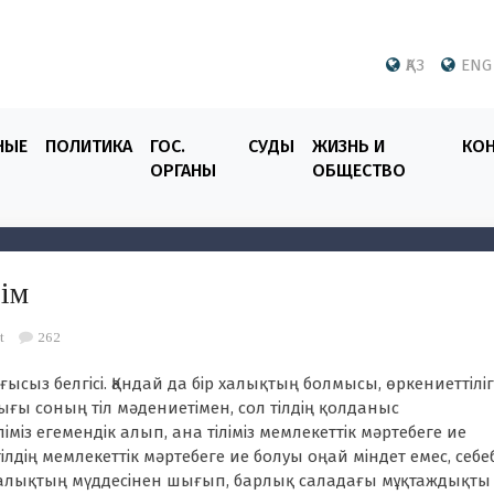
ҚАЗ
ENG
НЫЕ
ПОЛИТИКА
ГОС.
СУДЫ
ЖИЗНЬ И
КО
ОРГАНЫ
ОБЩЕСТВО
лім
t
262
ағысыз белгісі. Қандай да бір халықтың болмысы, өркениеттілігі
ы соның тіл мәдениетімен, сол тілдің қолданыс
із егемендік алып, ана тіліміз мемлекеттік мәртебеге ие
 тілдің мемлекеттік мәртебеге ие болуы оңай міндет емес, себеб
 халықтың мүддесінен шығып, барлық саладағы мұқтаждықты