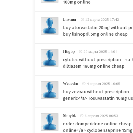
100mg online
Lnvmur
12 марта 2025 17:42
buy atorvastatin 20mg without pre
buy lisinopril 5mg online cheap
Htigbp
29 марта 2025 14:04
cytotec without prescription - <a
diltiazem 180mg online cheap
Wcuedm
4 апреля 2025 10:05
buy zovirax without prescription 
generic</a> rosuvastatin 10mg u
Shoybk
6 апреля 2025 06:53
order domperidone online cheap 
online</a> cyclobenzaprine 15m