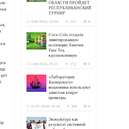
ым-
ОБЛАСТИ ПРОЙДЕТ
РЕСПУБЛИКАНСКИЙ
лына
ТУРНИР
4-08-2026, 10:04
212
0
тық
к
Coca-Cola создала
лимитированную
нға
коллекцию баночек
Fuse Tea,
вдохновленную
ы
уға
3-08-2026, 15:21
172
0
зді
 ұлт
«Лаборатория
р
Касперского»:
мошенники используют
ажиотаж вокруг
премьеры
31-07-2026, 16:24
306
0
Экокультура как
ір
результат системной