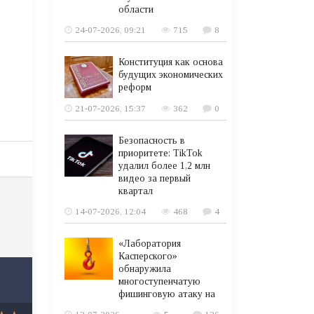
области
24-07-2026, 09:21
715
8
Конституция как основа
будущих экономических
реформ
21-07-2026, 15:37
362
0
Безопасность в
приоритете: TikTok
удалил более 1,2 млн
видео за первый
квартал
14-07-2026, 12:04
468
4
«Лаборатория
Касперского»
обнаружила
многоступенчатую
фишинговую атаку на