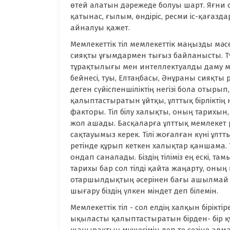
өтей алатын дәрежеде болуы шарт. Яғни 
қатынас, ғылым, өндіріс, ресми іс-қағазд
айналуы қажет.
Мемлекеттік тіл мемлекеттік маңызды мәс
сияқты ұғымдармен тығыз байланысты. Түпте
тұрақтылығы мен интеллектуалды даму мәсе
бейнесі, туы, Елтаңбасы, Әнұраны сияқты
деген сүйіспеншіліктің негізі бола отырып,
қалыптастыратын ұйтқы, ұлттық бірліктің
факторы. Тіл білу халықты, оның тарихын
жол ашады. Басқаларға ұлттық мемлекет ре
сақтауымыз керек. Тілі жоғалған күні ұлтт
ретінде құрып кеткен халықтар қаншама.
ондап саналады. Біздің тіліміз ең ескі, т
тарихы бар сол тілді қайта жаңарту, оны
отаршылдықтың әсерінен бағы ашылмай ке
шығару біздің үлкен міндет деп білемін.
Мемлекеттік тіл - сол елдің халқын бірікті
ықыласты қалыптастыратын бірден- бір құр