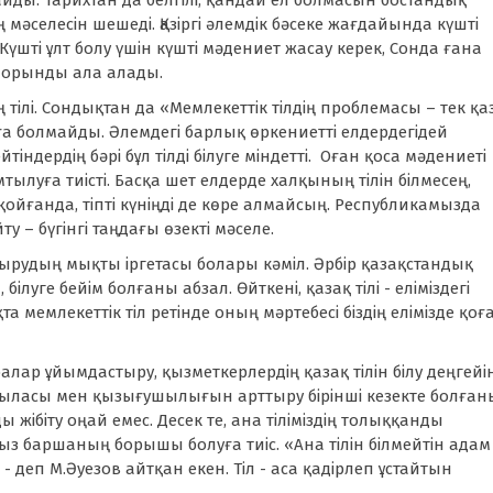
йды. Тарихтан да белгілі, қандай ел болмасын бостандық
ң мәселесін шешеді. Қазіргі әлемдік бәсеке жағдайында күшті
 Күшті ұлт болу үшін күшті мәдениет жасау керек, Сонда ғана
лі орынды ала алады.
ң тілі. Сондықтан да «Мемлекеттік тілдің проблемасы – тек қа
а болмайды. Әлемдегі барлық өркениетті елдердегідей
тіндердің бәрі бұл тілді білуге міндетті. Оған қоса мәдениеті
мтылуға тиісті. Басқа шет елдерде халқының тілін білмесең,
йғанда, тіпті күніңді де көре алмайсың. Республикамызда
у – бүгінгі таңдағы өзекті мәселе.
стырудың мықты іргетасы болары кәміл. Әрбір қазақстандық
 білуге бейім болғаны абзал. Өйткені, қазақ тілі - еліміздегі
та мемлекеттік тіл ретінде оның мәртебесі біздің елімізде қоғ
лар ұйымдастыру, қызметкерлердің қазақ тілін білу деңгейі
қыласы мен қызығушылығын арттыру бірінші кезекте болған
 жібіту оңай емес. Десек те, ана тіліміздің толыққанды
з баршаның борышы болуға тиіс. «Ана тілін білмейтін адам
деп М.Әуезов айтқан екен. Тіл - аса қадірлеп ұстайтын