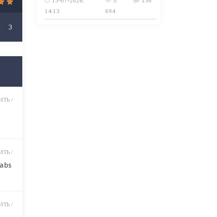
13-07-2026,
5
136
14:13
694
3
ТЬ /
ТЬ /
tabs
ТЬ /