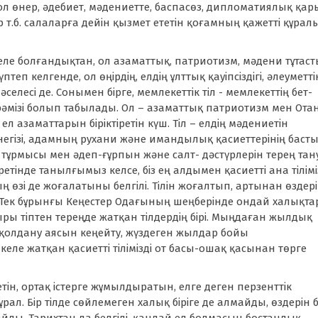
ол өнер, әдебиет, мәдениетте, баспасөз, дипломатиялық қар
ар т.б. салаларға дейін қызмет ететін қоғамның қажетті құра
еле болғандықтан, ол азаматтық, патриотизм, мәдени тұтас
п келгенде, ол өңірдің, елдің ұлттық қауіпсіздігі, әлеуметті
лесі де. Сонымен бірге, мемлекеттік тіл - мемлекеттің бет-
 рәмізі болып табылады. Ол – азаматтық патриотизм мен Ота
 ел азаматтарын біріктіретін күш. Тіл – елдің мәдениетін
 негізі, адамның рухани және имандылық қасиеттерінің баст
, тұрмысы мен әдеп-ғұрпын және салт- дәстүрлерін терең тан
тінде танылғымыз келсе, біз ең алдымен қасиетті ана тілімі
ың өзі де жоғалатыны белгілі. Тілін жоғалтып, артынан өздері
 Тек бұрынғы Кеңестер Одағының шеңберінде ондай халықта
амыры тіптен тереңде жатқан тілдердің бірі. Мыңдаған жылдық
ң қолдану аясын кеңейту, жүздеген жылдар бойы
ле жатқан қасиетті тілімізді от басы-ошақ қасынан төрге
ретін, ортақ істерге жұмылдыратын, елге деген перзенттік
ал. Бір тілде сөйлемеген халық біріге де алмайды, өздерін б