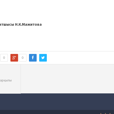
атшысы Н.К.Мажитова
0
0
t арқылы