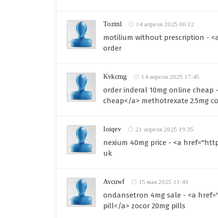
Toztnl
14 апреля 2025 00:12
motilium without prescription - <
order
Kvkcmg
14 апреля 2025 17:45
order inderal 10mg online cheap 
cheap</a> methotrexate 2.5mg co
Ioiqev
21 апреля 2025 19:35
nexium 40mg price - <a href="ht
uk
Avcuwf
15 мая 2025 11:49
ondansetron 4mg sale - <a href=
pill</a> zocor 20mg pills