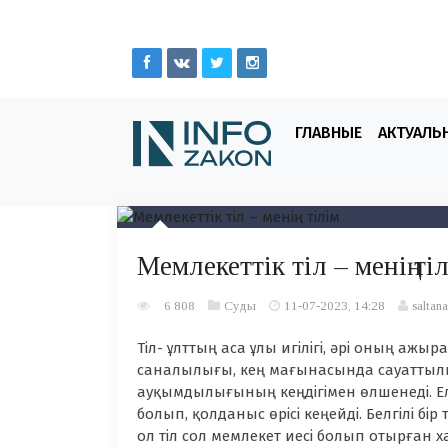
ГЛАВНЫЕ
АКТУАЛЬ
Мемлекеттік тіл – менің ті
6 808
Суды
11-07-2023, 14:28
saltana
Тіл- ұлттың аса ұлы игілігі, әрі оның ажыр
саналылығы, кең мағынасында сауаттылығ
ауқымдылығының кеңдігімен өлшенеді. Елім
болып, қолданыс өрісі кеңейді. Белгілі бір
ол тіл сол мемлекет иесі болып отырған