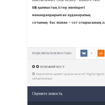
байлығымыз. Оны білмеу - өзімізге сын.
БҚО қылмыстық істер жөніндегі
мамандандырылған ауданаралық
сотының бас маман – сот отырысының х
ПОДЕЛИТЬСЯ НОВОСТЬЮ:
0
ok
ПОХОЖИЙ ПОСТ
ПОХОЖИЙ ПОСТ
Мемлекеттік тіл - елдігіміздің айғағы
Көрсетілген қызмет ұнаған жоқ па? Digital Agen
хабарласыңыз
Оцените новость