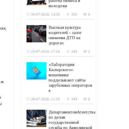
работы бизнеса и
молодежи
30-07-2026, 14:30
250
0
Высокая культура
зақ
водителей – залог
снижения ДТП на
дорогах
29-07-2026, 17:18
243
2
«Лаборатория
Касперского»:
мошенники
подделывают сайты
ам
зарубежных операторов
в
н
28-07-2026, 11:23
343
0
ы
ДепартаментомАгентства
по делам
государственной
службы по Акмолинской