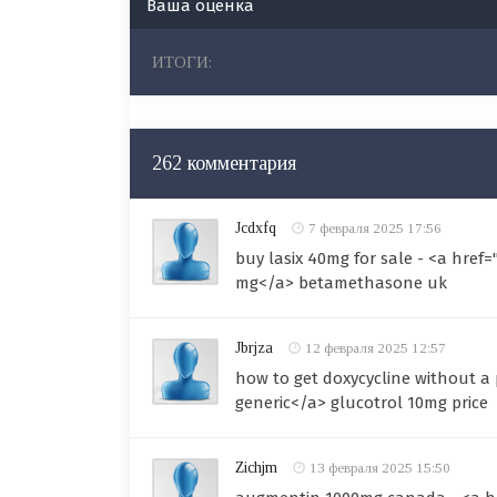
Ваша оценка
ИТОГИ:
262 комментария
Jcdxfq
7 февраля 2025 17:56
buy lasix 40mg for sale - <a hre
mg</a> betamethasone uk
Jbrjza
12 февраля 2025 12:57
how to get doxycycline without a 
generic</a> glucotrol 10mg price
Zichjm
13 февраля 2025 15:50