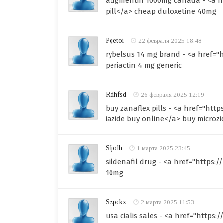
augmentin 1000mg canada - <a h
pill</a> cheap duloxetine 40mg
Pqetoi
22 февраля 2025 18:48
rybelsus 14 mg brand - <a href="
periactin 4 mg generic
Rdhfsd
26 февраля 2025 12:19
buy zanaflex pills - <a href="ht
iazide buy online</a> buy microzi
Sljolh
1 марта 2025 23:45
sildenafil drug - <a href="https:/
10mg
Szpckx
2 марта 2025 11:53
usa cialis sales - <a href="https: