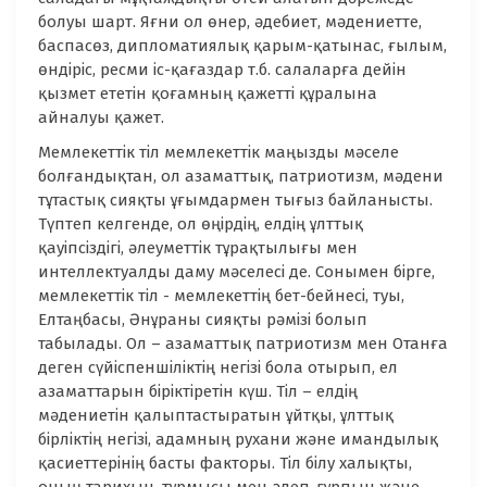
болуы шарт. Яғни ол өнер, әдебиет, мәдениетте,
баспасөз, дипломатиялық қарым-қатынас, ғылым,
өндіріс, ресми іс-қағаздар т.б. салаларға дейін
қызмет ететін қоғамның қажетті құралына
айналуы қажет.
Мемлекеттік тіл мемлекеттік маңызды мәселе
болғандықтан, ол азаматтық, патриотизм, мәдени
тұтастық сияқты ұғымдармен тығыз байланысты.
Түптеп келгенде, ол өңірдің, елдің ұлттық
қауіпсіздігі, әлеуметтік тұрақтылығы мен
интеллектуалды даму мәселесі де. Сонымен бірге,
мемлекеттік тіл - мемлекеттің бет-бейнесі, туы,
Елтаңбасы, Әнұраны сияқты рәмізі болып
табылады. Ол – азаматтық патриотизм мен Отанға
деген сүйіспеншіліктің негізі бола отырып, ел
азаматтарын біріктіретін күш. Тіл – елдің
мәдениетін қалыптастыратын ұйтқы, ұлттық
бірліктің негізі, адамның рухани және имандылық
қасиеттерінің басты факторы. Тіл білу халықты,