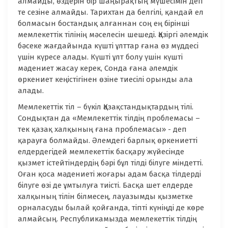
алмайды, өздерін бір шаңырақтың мүшесімін деп
те сезіне алмайды. Тарихтан да белгілі, қандай ел
болмасын бостандық алғаннан соң ең бірінші
мемлекеттік тілінің мәселесін шешеді. Қазіргі әлемдік
бәсеке жағдайында күшті ұлттар ғана өз мүддесі
үшін күресе алады. Күшті ұлт болу үшін күшті
мәдениет жасау керек, Сонда ғана әлемдік
өркениет кеңістігінен өзіне тиесілі орынды ала
алады.
Мемлекеттік тіл – бүкіл Қазақстандықтардың тілі.
Сондықтан да «Мемлекеттік тілдің проблемасы –
тек қазақ халқының ғана проблемасы» - деп
қарауға болмайды. Әлемдегі барлық өркениетті
елдердегідей мемлекеттік басқару жүйесінде
қызмет істейтіндердің бәрі бұл тілді білуге міндетті.
Оған қоса мәдениеті жоғары адам басқа тілдерді
білуге өзі де ұмтылуға тиісті. Басқа шет елдерде
халқының тілін білмесең, лауазымды қызметке
орналасуды былай қойғанда, тіпті күніңді де көре
алмайсың. Республикамызда мемлекеттік тілдің