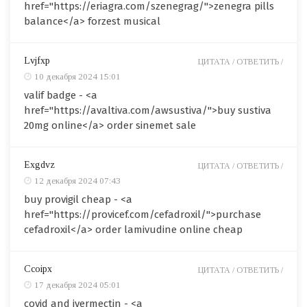
href="https://eriagra.com/szenegrag/">zenegra pills
balance</a> forzest musical
Lvjfxp
ЦИТАТА /
ОТВЕТИТЬ /
10 декабря 2024 15:01
valif badge - <a
href="https://avaltiva.com/awsustiva/">buy sustiva
20mg online</a> order sinemet sale
Exgdvz
ЦИТАТА /
ОТВЕТИТЬ /
12 декабря 2024 07:43
buy provigil cheap - <a
href="https://provicef.com/cefadroxil/">purchase
cefadroxil</a> order lamivudine online cheap
Ccoipx
ЦИТАТА /
ОТВЕТИТЬ /
17 декабря 2024 05:01
covid and ivermectin - <a