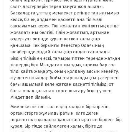
оның тарихын, тұрмысы мен әдеп-ғұрпын және
салт- дәстүрлерін терең тануға жол ашады.
Басқаларға ұлттық мемлекет ретінде танылғымыз
келсе, біз ең алдымен қасиетті ана тілімізді
сақтауымыз керек. Тілі жоғалған күні ұлттың өзі де
жоғалатыны белгілі. Тілін жоғалтып, артынан
өздері ұлт ретінде құрып кеткен халықтар
қаншама. Тек бұрынғы Кеңестер Одағының
шеңберінде ондай халықтар ондап саналады.
Біздің тіліміз ең ескі, тамыры тіптен тереңде жатқан
тілдердің бірі. Мыңдаған жылдық тарихы бар сол
тілді қайта жаңарту, оның қолдану аясын кеңейту,
жүздеген жылдар бойы отаршылдықтың әсерінен
бағы ашылмай келе жатқан қасиетті тілімізді от
басы-ошақ қасынан төрге шығару біздің үлкен
міндет деп білемін.
Мемлекеттік тіл - сол елдің халқын біріктіретін,
ортақ істерге жұмылдыратын, елге деген
перзенттік ықыласты қалыптастыратын бірден- бір
құрал. Бір тілде сөйлемеген халық біріге де