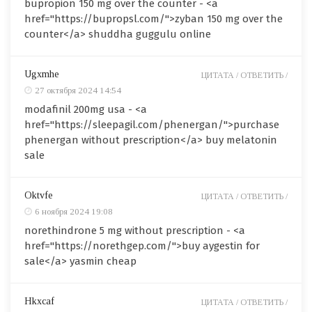
bupropion 150 mg over the counter - <a
href="https://bupropsl.com/">zyban 150 mg over the
counter</a> shuddha guggulu online
Ugxmhe
ЦИТАТА /
ОТВЕТИТЬ /
27 октября 2024 14:54
modafinil 200mg usa - <a
href="https://sleepagil.com/phenergan/">purchase
phenergan without prescription</a> buy melatonin
sale
Oktvfe
ЦИТАТА /
ОТВЕТИТЬ /
6 ноября 2024 19:08
norethindrone 5 mg without prescription - <a
href="https://norethgep.com/">buy aygestin for
sale</a> yasmin cheap
Hkxcaf
ЦИТАТА /
ОТВЕТИТЬ /