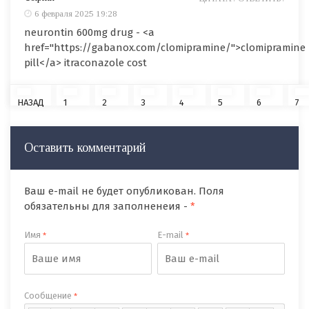
6 февраля 2025 19:28
neurontin 600mg drug - <a
href="https://gabanox.com/clomipramine/">clomipramine
pill</a> itraconazole cost
НАЗАД
1
2
3
4
5
6
7
Оставить комментарий
Ваш e-mail не будет опубликован. Поля
обязательны для заполненеия -
*
Имя
E-mail
*
*
Сообщение
*