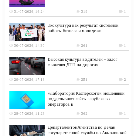
31-07-2026, 16:24
319
1
Экокультура как результат системной
работы бизнеса и молодежи
30-07-2026, 14:30
261
1
Высокая культура водителей – залог
снижения ДТП на дорогах
29-07-2026, 17:18
251
2
«Лаборатория Касперского»: мошенники
подделывают сайты зарубежных
операторов в
28-07-2026, 11:23
362
1
ДепартаментомАгентства по делам
государственной службы по Акмолинской