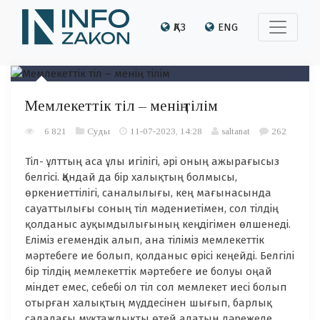
ҚАЗ
ENG
Мемлекеттік тіл – менің тілім
6 821
Суды
11-07-2023, 14:28
saltanat
262
Тіл- ұлттың аса ұлы игілігі, әрі оның ажырағысыз
белгісі. Қандай да бір халықтың болмысы,
өркениеттілігі, саналылығы, кең мағынасында
сауаттылығы соның тіл мәдениетімен, сол тілдің
қолданыс ауқымдылығының кеңдігімен өлшенеді.
Еліміз егемендік алып, ана тіліміз мемлекеттік
мәртебеге ие болып, қолданыс өрісі кеңейді. Белгілі
бір тілдің мемлекеттік мәртебеге ие болуы оңай
міндет емес, себебі ол тіл сол мемлекет иесі болып
отырған халықтың мүддесінен шығып, барлық
саладағы мұқтаждықты өтей алатын дәрежеде