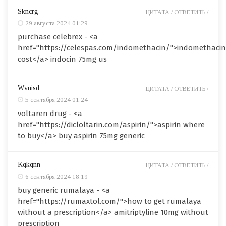
Skncrg
ЦИТАТА /
ОТВЕТИТЬ /
29 августа 2024 01:29
purchase celebrex - <a
href="https://celespas.com/indomethacin/">indomethacin
cost</a> indocin 75mg us
Wvnisd
ЦИТАТА /
ОТВЕТИТЬ /
5 сентября 2024 01:24
voltaren drug - <a
href="https://dicloltarin.com/aspirin/">aspirin where
to buy</a> buy aspirin 75mg generic
Kqkqnn
ЦИТАТА /
ОТВЕТИТЬ /
6 сентября 2024 18:19
buy generic rumalaya - <a
href="https://rumaxtol.com/">how to get rumalaya
without a prescription</a> amitriptyline 10mg without
prescription