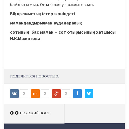
байлығымыз. Оны білмеу - өзімізге сын.
БҚО қылмыстық істер жөніндегі
мамандандырылған ауданаралық
сотының бас маман – сот отырысының хатшысы
Н.К.Мажитова
ПОДЕЛИТЬСЯ НОВОСТЬЮ:
0
ok
0
0
ПОХОЖИЙ ПОСТ
ПОХОЖИЙ ПОСТ