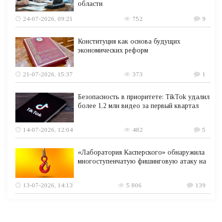
области
24-07-2026, 09:21
752
9
Конституция как основа будущих
экономических реформ
21-07-2026, 15:37
373
1
Безопасность в приоритете: TikTok удалил
более 1,2 млн видео за первый квартал
14-07-2026, 12:04
482
5
«Лаборатория Касперского» обнаружила
многоступенчатую фишинговую атаку на
13-07-2026, 14:13
5 806
139