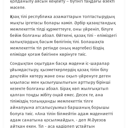
қолданылу аясын кеңейту – бүгінгі таңдағы өзекті
мәселе.
Қазақ тілі республика азаматтарын топтастырудың
мықты іргетасы болары кәміл. Әрбір қазақстандық
мемлекеттік тілді құрметтеуге, оны үйреніп, білуге
бейім болғаны абзал. Өйткені, қазақ тілі - еліміздегі
халықтардың басым бөлігінің тілі. Болашақта
мемлекеттік тіл ретінде оның мәртебесі біздің
елімізде қоғам биігінен көрінуге тиіс.
Сондықтан оқытудан басқа мәдени іс-шаралар
ұйымдастыру, қызметкерлердің қазақ тілін білу
деңгейін көтеру және оны оқып-үйренуге деген
ықыласы мен қызығушылығын арттыру бірінші
кезекте болғаны абзал. Бірақ көп жылғықатып
қалған тоңды жібіту оңай емес. Десек те, ана
тіліміздің толыққанды мемлекеттік тілге
айналуына атсалысуымыз баршаның борышы
болуға тиіс. «Ана тілін білмейтін адам мәдениетті
адам санатына қосылмайды», - деп М.Әуезов
айтқан екен. Тіл - аса қадірлеп ұстайтын