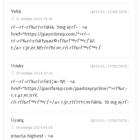
Vufrjt
ЦИТАТА /
ОТВЕТИТЬ /
21 ноября 2024 18:41
гѓ—гѓ¬гѓ‰гѓ‹гѓійЊ 5mg еј·гЃ• - <a
href="https://jpaonlinep.com/">гѓ—
гѓ¬гѓ‰гѓ‹гѓійЂљиІ©гЃЉгЃ™гЃ™г‚Ѓ&l
t;/a> г‚ўг‚ёг‚№гѓ­гѓћг‚¤г‚·гѓі гЃЉгЃ™гЃ™г‚Ѓ
Ociuky
ЦИТАТА /
ОТВЕТИТЬ /
29 ноября 2024 20:42
гѓ—гѓ¬гѓ‰гѓ‹гѓіе‡¦ж–№ - <a
href="https://jpanfarap.com/jpadoxycycline/">гѓ‰г‚­
г‚·г‚µг‚¤г‚ЇгѓЄ
гѓі гЃЉгЃ™гЃ™г‚Ѓ</a> г‚ўг‚­гѓҐгѓ†г‚¤гѓійЊ 10 mg еј·гЃ•
Gyairg
ЦИТАТА /
ОТВЕТИТЬ /
30 ноября 2024 05:58
eriacta highest - <a