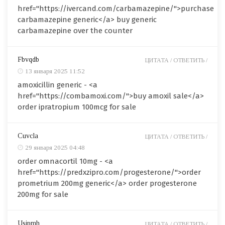
href="https://ivercand.com/carbamazepine/">purchase
carbamazepine generic</a> buy generic
carbamazepine over the counter
Fbvqdb
ЦИТАТА /
ОТВЕТИТЬ /
13 января 2025 11:52
amoxicillin generic - <a
href="https://combamoxi.com/">buy amoxil sale</a>
order ipratropium 100mcg for sale
Cuvcla
ЦИТАТА /
ОТВЕТИТЬ /
29 января 2025 04:48
order omnacortil 10mg - <a
href="https://predxzipro.com/progesterone/">order
prometrium 200mg generic</a> order progesterone
200mg for sale
Usipmh
ЦИТАТА /
ОТВЕТИТЬ /