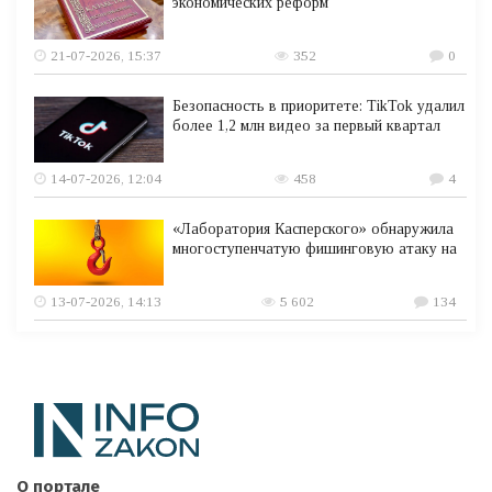
экономических реформ
21-07-2026, 15:37
352
0
Безопасность в приоритете: TikTok удалил
более 1,2 млн видео за первый квартал
14-07-2026, 12:04
458
4
«Лаборатория Касперского» обнаружила
многоступенчатую фишинговую атаку на
13-07-2026, 14:13
5 602
134
О портале