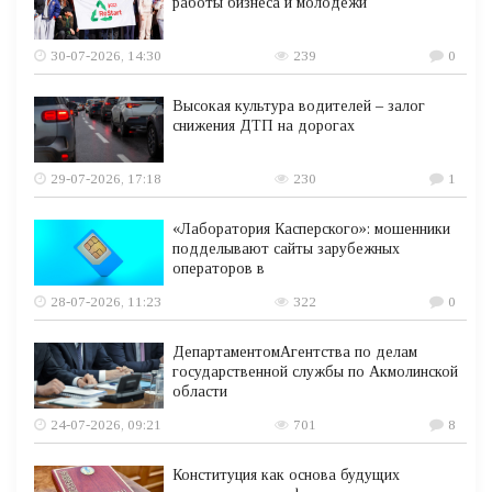
работы бизнеса и молодежи
30-07-2026, 14:30
239
0
Высокая культура водителей – залог
снижения ДТП на дорогах
29-07-2026, 17:18
230
1
«Лаборатория Касперского»: мошенники
подделывают сайты зарубежных
операторов в
28-07-2026, 11:23
322
0
ДепартаментомАгентства по делам
государственной службы по Акмолинской
области
24-07-2026, 09:21
701
8
Конституция как основа будущих