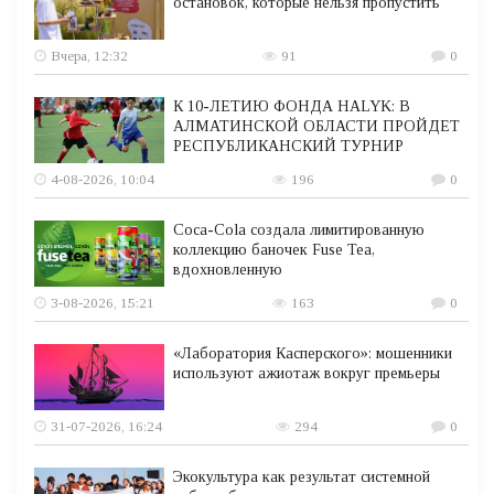
остановок, которые нельзя пропустить
Вчера, 12:32
91
0
К 10-ЛЕТИЮ ФОНДА HALYK: В
АЛМАТИНСКОЙ ОБЛАСТИ ПРОЙДЕТ
РЕСПУБЛИКАНСКИЙ ТУРНИР
4-08-2026, 10:04
196
0
Coca-Cola создала лимитированную
коллекцию баночек Fuse Tea,
вдохновленную
3-08-2026, 15:21
163
0
«Лаборатория Касперского»: мошенники
используют ажиотаж вокруг премьеры
31-07-2026, 16:24
294
0
Экокультура как результат системной