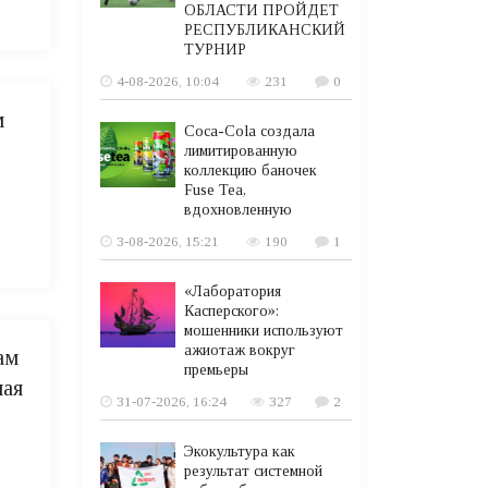
ОБЛАСТИ ПРОЙДЕТ
РЕСПУБЛИКАНСКИЙ
ТУРНИР
4-08-2026, 10:04
231
0
м
Coca-Cola создала
лимитированную
коллекцию баночек
Fuse Tea,
вдохновленную
3-08-2026, 15:21
190
1
«Лаборатория
Касперского»:
мошенники используют
ажиотаж вокруг
ам
премьеры
ная
31-07-2026, 16:24
327
2
Экокультура как
результат системной