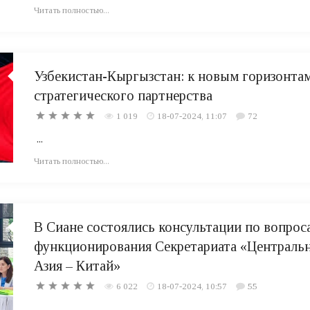
Читать полностью...
Узбекистан-Кыргызстан: к новым горизонта
стратегического партнерства
1 019
18-07-2024, 11:07
72
...
Читать полностью...
В Сиане состоялись консультации по вопрос
функционирования Секретариата «Централь
Азия – Китай»
6 022
18-07-2024, 10:57
55
...