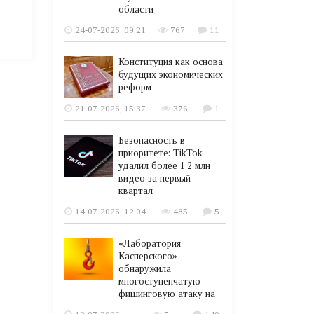
области
24-07-2026, 09:21
767
11
Конституция как основа
будущих экономических
реформ
21-07-2026, 15:37
376
1
Безопасность в
приоритете: TikTok
удалил более 1,2 млн
видео за первый
квартал
14-07-2026, 12:04
485
5
«Лаборатория
Касперского»
обнаружила
многоступенчатую
фишинговую атаку на