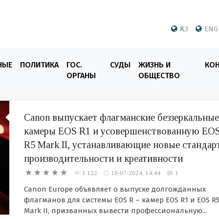
ҚАЗ
ENG
НЫЕ
ПОЛИТИКА
ГОС.
СУДЫ
ЖИЗНЬ И
КО
ОРГАНЫ
ОБЩЕСТВО
Canon выпускает флагманские беззеркальные
камеры EOS R1 и усовершенствованную EO
R5 Mark II, устанавливающие новые стандар
производительности и креативности
1 122
18-07-2024, 14:44
1
Canon Europe объявляет о выпуске долгожданных
флагманов для системы EOS R – камер EOS R1 и EOS R
Mark II, призванных вывести профессиональную...