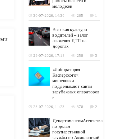
работы бизнеса и
молодежи
30-07-2026, 14:30
265
1
Высокая культура
водителей – залог
ьми
снижения ДТП на
дорогах
29-07-2026, 17:18
258
3
«Лаборатория
Касперского»:
мошенники
подделывают сайты
зарубежных операторов
в
28-07-2026, 11:23
378
2
ДепартаментомАгентства
по делам
государственной
службы по Акмолинской