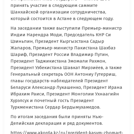
принять участие в следующем саммите
Шанхайской организации сотрудничества,
который состоится в Астане в следующем году.
На заседании также выступили Премьер-министр
Индии Нарендра Моди, Председатель КНР Си
Цзиньпин, Президент Кыргызстана Садыр
Жапаров, Премьер-министр Пакистана Шахбаз
Шариф, Президент России Владимир Путин,
Президент Таджикистана Эмомали Рахмон,
Президент Узбекистана Шавкат Мирзиёев, а также
Генеральный секретарь ООН Антониу Гутерриш,
главы государств-наблюдателей Президент
Беларуси Александр Лукашенко, Президент Ирана
Ибрахим Раиси, Президент Монголии Ухнаагийн
Хурэлсух и почетный гость Президент
Туркменистана Сердар Бердымухамедов.
По итогам заседания были приняты Нью-
Делийская декларация и ряд документов.
https://www.akorda.kz/ru/prezident-kasym-zhomart-