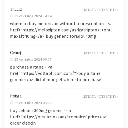
Thuutd
ЦИТАТА /
ОТВЕТИТЬ /
19 сентября 2024 14:14
where to buy meloxicam without a prescription - <a
href="https://meloxiptan.com/asrizatriptan/">oral
maxalt 10mg</a> buy generic toradol 10mg
Cetnzj
ЦИТАТА /
ОТВЕТИТЬ /
25 сентября 2024 06:37
purchase artane - <a
href="https://voltapll.com.com/">buy artane
generic</a> diclofenac gel where to purchase
Pzikgg
ЦИТАТА /
ОТВЕТИТЬ /
27 сентября 2024 05:22
buy cefdinir 300mg generic - <a
href="https://omnixcin.com/">omnicef price</a>
order cleocin