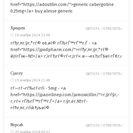
href="https://adostilin.com/">generic cabergoline
0.25mg</a> buy alesse generic
Xpnqvm
ЦИТАТА /
ОТВЕТИТЬ /
18 ноября 2024 23:08
гѓђг‚¤г‚ўг‚°гѓ© её‚иІ© гЃЉгЃ™гЃ™г‚Ѓ - <a
href="https://jpedpharm.com/">гѓђг‚¤г‚ўг‚°гѓ©
йЈІгЃїж–№</a> г‚їгѓЂгѓ©гѓ•г‚Јгѓ« и–¬е±ЂгЃ§иІ·гЃ€г‚‹
Cjaozy
ЦИТАТА /
ОТВЕТИТЬ /
19 ноября 2024 21:48
гѓ—гѓ¬гѓ‰гѓ‹гѓі - 5mg - <a
href="https://jpaonlinep.com/jamoxicillin/">г‚ўгѓўг‚­
г‚·гѓ« гЃЉгЃ™гЃ™г‚Ѓ</a> г‚ўг‚ёг‚№гѓ­
гѓћг‚¤г‚·гѓійЂљиІ©
Nrpcab
ЦИТАТА /
ОТВЕТИТЬ /
25 ноября 2024 00:22