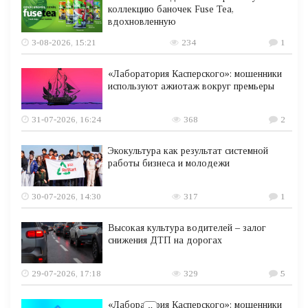
коллекцию баночек Fuse Tea,
вдохновленную
3-08-2026, 15:21
234
1
«Лаборатория Касперского»: мошенники
используют ажиотаж вокруг премьеры
31-07-2026, 16:24
368
2
Экокультура как результат системной
работы бизнеса и молодежи
30-07-2026, 14:30
317
1
Высокая культура водителей – залог
снижения ДТП на дорогах
29-07-2026, 17:18
329
5
«Лаборатория Касперского»: мошенники