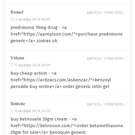
Bvnnef
ЦИТАТА /
ОТВЕТИТЬ /
3 октября 2024 09:00
prednisone 10mg drug - <a
href="https://apreplson.com/">purchase prednisone
generic</a> zovirax uk
Vxhaxn
ЦИТАТА /
ОТВЕТИТЬ /
5 октября 2024 20:09
buy cheap acticin - <a
href="https://actizacs.com/asbenzac/">benzoyl
peroxide buy online</a> order generic retin gel
Rmbohc
ЦИТАТА /
ОТВЕТИТЬ /
8 октября 2024 20:29
buy betnovate 20gm cream - <a
href="https://betnoson.com/">order betamethasone
20gm for sale</a> benoquin generic