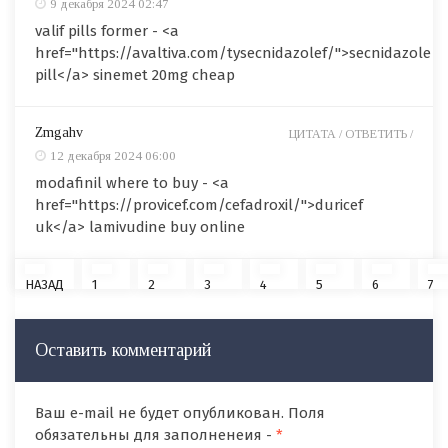
9 декабря 2024 02:47
valif pills former - <a
href="https://avaltiva.com/tysecnidazolef/">secnidazole
pill</a> sinemet 20mg cheap
Zmgahv
ЦИТАТА /
ОТВЕТИТЬ /
12 декабря 2024 06:00
modafinil where to buy - <a
href="https://provicef.com/cefadroxil/">duricef
uk</a> lamivudine buy online
НАЗАД
1
2
3
4
5
6
7
Оставить комментарий
Ваш e-mail не будет опубликован. Поля
обязательны для заполненеия -
*