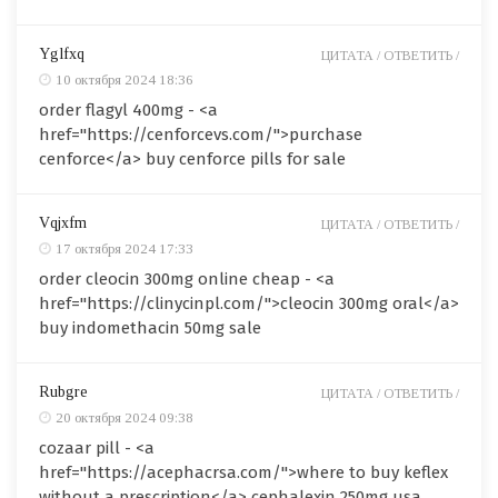
Yglfxq
ЦИТАТА /
ОТВЕТИТЬ /
10 октября 2024 18:36
order flagyl 400mg - <a
href="https://cenforcevs.com/">purchase
cenforce</a> buy cenforce pills for sale
Vqjxfm
ЦИТАТА /
ОТВЕТИТЬ /
17 октября 2024 17:33
order cleocin 300mg online cheap - <a
href="https://clinycinpl.com/">cleocin 300mg oral</a>
buy indomethacin 50mg sale
Rubgre
ЦИТАТА /
ОТВЕТИТЬ /
20 октября 2024 09:38
cozaar pill - <a
href="https://acephacrsa.com/">where to buy keflex
without a prescription</a> cephalexin 250mg usa