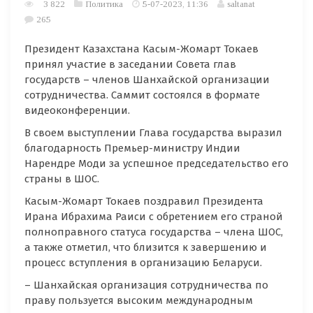
3 822
Политика
5-07-2023, 11:36
saltanat
265
Президент Казахстана Касым-Жомарт Токаев
принял участие в заседании Совета глав
государств – членов Шанхайской организации
сотрудничества. Саммит состоялся в формате
видеоконференции.
В своем выступлении Глава государства выразил
благодарность Премьер-министру Индии
Нарендре Моди за успешное председательство его
страны в ШОС.
Касым-Жомарт Токаев поздравил Президента
Ирана Ибрахима Раиси с обретением его страной
полноправного статуса государства – члена ШОС,
а также отметил, что близится к завершению и
процесс вступления в организацию Беларуси.
– Шанхайская организация сотрудничества по
праву пользуется высоким международным