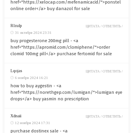
href="https://xelocap.com/mefenamicacid/">ponstel
online order</a> buy danazol for sale
Rlzulp
ЦИТАТА /
ОТВЕТИТЬ /
31 октября 2024 23:31
buy progesterone 200mg pill - <a
href="https://apromid.com/clomiphene/">order
clomid 100mg pill</a> purchase fertomid for sale
Lqojas
ЦИТАТА /
ОТВЕТИТЬ /
6 ноября 2024 16:21
how to buy aygestin - <a
href="https://norethgep.com/lumigan/">lumigan eye
drops</a> buy yasmin no prescription
Xdnaii
ЦИТАТА /
ОТВЕТИТЬ /
12 ноября 2024 17:31
purchase dostinex sale - <a