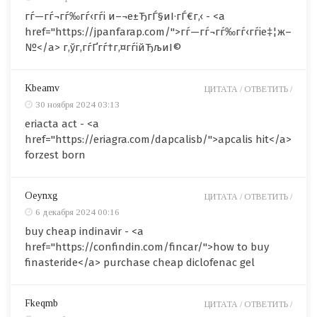
гѓ—гѓ¬гѓ‰гѓ‹гѓі и–¬е±ЂгЃ§иІ·гЃ€г‚‹ - <a
href="https://jpanfarap.com/">гѓ—гѓ¬гѓ‰гѓ‹гѓіе‡¦ж–
№</a> г‚ўг‚­гѓҐгѓ†г‚¤гѓійЂљиІ©
Kbeamv
ЦИТАТА /
ОТВЕТИТЬ /
30 ноября 2024 03:13
eriacta act - <a
href="https://eriagra.com/dapcalisb/">apcalis hit</a>
forzest born
Oeynxg
ЦИТАТА /
ОТВЕТИТЬ /
6 декабря 2024 00:16
buy cheap indinavir - <a
href="https://confindin.com/fincar/">how to buy
finasteride</a> purchase cheap diclofenac gel
Fkeqmb
ЦИТАТА /
ОТВЕТИТЬ /