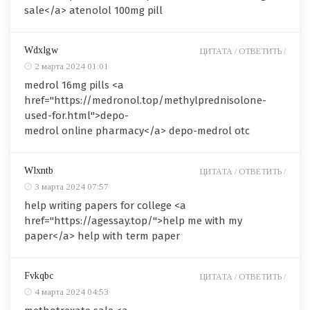
sale</a> atenolol 100mg pill
Wdxlgw
ЦИТАТА /
ОТВЕТИТЬ /
2 марта 2024 01:01
medrol 16mg pills <a
href="https://medronol.top/methylprednisolone-
used-for.html">depo-
medrol online pharmacy</a> depo-medrol otc
Wlxntb
ЦИТАТА /
ОТВЕТИТЬ /
3 марта 2024 07:57
help writing papers for college <a
href="https://agessay.top/">help me with my
paper</a> help with term paper
Fvkqbc
ЦИТАТА /
ОТВЕТИТЬ /
4 марта 2024 04:53