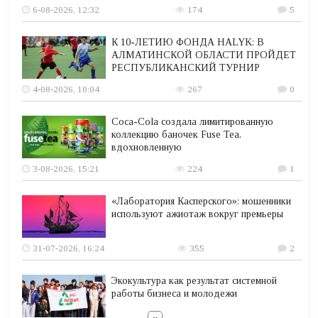
6-08-2026, 12:32
174
5
К 10-ЛЕТИЮ ФОНДА HALYK: В
АЛМАТИНСКОЙ ОБЛАСТИ ПРОЙДЕТ
РЕСПУБЛИКАНСКИЙ ТУРНИР
4-08-2026, 10:04
267
0
Coca-Cola создала лимитированную
коллекцию баночек Fuse Tea,
вдохновленную
3-08-2026, 15:21
224
1
«Лаборатория Касперского»: мошенники
используют ажиотаж вокруг премьеры
31-07-2026, 16:24
355
2
Экокультура как результат системной
работы бизнеса и молодежи