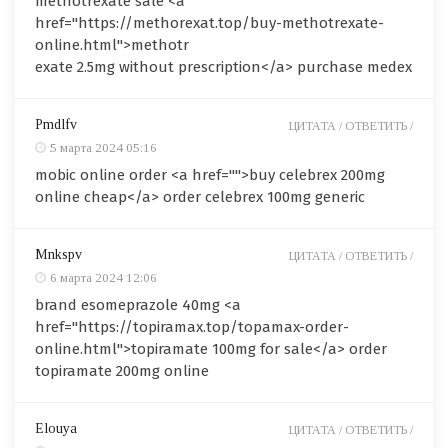
methotrexate sale <a
href="https://methorexat.top/buy-methotrexate-
online.html">methotr
exate 2.5mg without prescription</a> purchase medex
Pmdlfv
ЦИТАТА /
ОТВЕТИТЬ /
5 марта 2024 05:16
mobic online order <a href="">buy celebrex 200mg
online cheap</a> order celebrex 100mg generic
Mnkspv
ЦИТАТА /
ОТВЕТИТЬ /
6 марта 2024 12:06
brand esomeprazole 40mg <a
href="https://topiramax.top/topamax-order-
online.html">topiramate 100mg for sale</a> order
topiramate 200mg online
Elouya
ЦИТАТА /
ОТВЕТИТЬ /