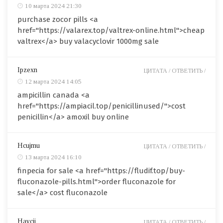
10 марта 2024 21:30
purchase zocor pills <a
href="https://valarex.top/valtrex-online.html">cheap
valtrex</a> buy valacyclovir 1000mg sale
Ipzexn
ЦИТАТА /
ОТВЕТИТЬ /
12 марта 2024 14:05
ampicillin canada <a
href="https://ampiacil.top/penicillinused/">cost
penicillin</a> amoxil buy online
Hcujmu
ЦИТАТА /
ОТВЕТИТЬ /
13 марта 2024 16:10
finpecia for sale <a href="https://fludif.top/buy-
fluconazole-pills.html">order fluconazole for
sale</a> cost fluconazole
Haycii
ЦИТАТА /
ОТВЕТИТЬ /