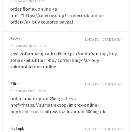
6 марта 2024 16:51
order flomax online <a
href="https://celecoex.top/">celecoxib online
order</a> buy celebrex paypal
Zsvhli
ЦИТАТА /
ОТВЕТИТЬ /
9 марта 2024 13:14
cost zofran 4mg <a href="https://ondafran.top/buy-
zofran-pills.html">buy zofran 8mg</a> buy
spironolactone online
Yilrer
ЦИТАТА /
ОТВЕТИТЬ /
9 марта 2024 16:46
order sumatriptan 25mg sale <a
href="https://sumatrex.top/imitrex-online-
buy.html">cost imitrex</a> levaquin 500mg uk
Hvlmpk
ЦИТАТА /
ОТВЕТИТЬ /