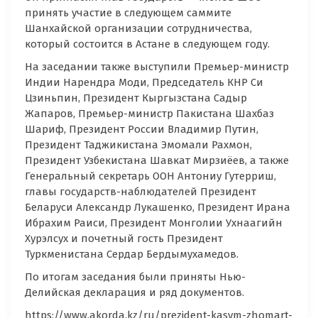
принять участие в следующем саммите
Шанхайской организации сотрудничества,
который состоится в Астане в следующем году.
На заседании также выступили Премьер-министр
Индии Нарендра Моди, Председатель КНР Си
Цзиньпин, Президент Кыргызстана Садыр
Жапаров, Премьер-министр Пакистана Шахбаз
Шариф, Президент России Владимир Путин,
Президент Таджикистана Эмомали Рахмон,
Президент Узбекистана Шавкат Мирзиёев, а также
Генеральный секретарь ООН Антониу Гутерриш,
главы государств-наблюдателей Президент
Беларуси Александр Лукашенко, Президент Ирана
Ибрахим Раиси, Президент Монголии Ухнаагийн
Хурэлсух и почетный гость Президент
Туркменистана Сердар Бердымухамедов.
По итогам заседания были приняты Нью-
Делийская декларация и ряд документов.
https://www.akorda.kz/ru/prezident-kasym-zhomart-