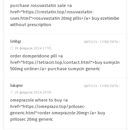
purchase rosuvastatin sale <a
href="https://crestatin.top/rosuvastatin-
uses.html">rosuvastatin 20mg pills</a> buy ezetimibe
without prescription
Iehbgt
ЦИТАТА /
ОТВЕТИТЬ /
26 февраля 2024 17:55
order domperidone pill <a
href="https://tetracin.top/contact.html">buy sumycin
500mg online</a> purchase sumycin generic
Iukqme
ЦИТАТА /
ОТВЕТИТЬ /
26 февраля 2024 20:50
omeprazole where to buy <a
href="https://omeprazo.top/prilosec-
generic.html">order omeprazole 20mg</a> buy
prilosec 20mg generic