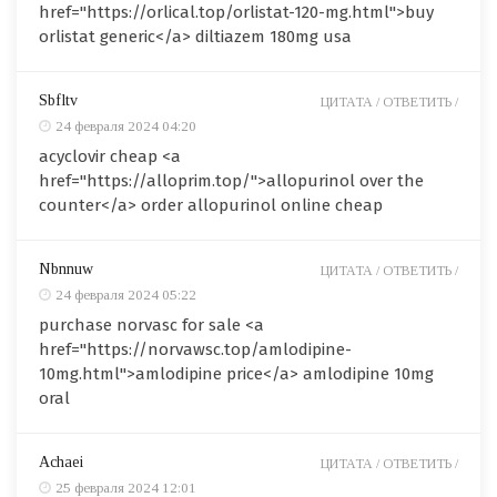
href="https://orlical.top/orlistat-120-mg.html">buy
orlistat generic</a> diltiazem 180mg usa
Sbfltv
ЦИТАТА /
ОТВЕТИТЬ /
24 февраля 2024 04:20
acyclovir cheap <a
href="https://alloprim.top/">allopurinol over the
counter</a> order allopurinol online cheap
Nbnnuw
ЦИТАТА /
ОТВЕТИТЬ /
24 февраля 2024 05:22
purchase norvasc for sale <a
href="https://norvawsc.top/amlodipine-
10mg.html">amlodipine price</a> amlodipine 10mg
oral
Achaei
ЦИТАТА /
ОТВЕТИТЬ /
25 февраля 2024 12:01