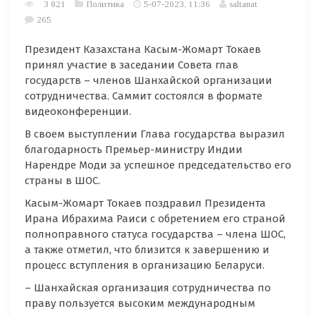
3 821
Политика
5-07-2023, 11:36
saltanat
265
Президент Казахстана Касым-Жомарт Токаев
принял участие в заседании Совета глав
государств – членов Шанхайской организации
сотрудничества. Саммит состоялся в формате
видеоконференции.
В своем выступлении Глава государства выразил
благодарность Премьер-министру Индии
Нарендре Моди за успешное председательство его
страны в ШОС.
Касым-Жомарт Токаев поздравил Президента
Ирана Ибрахима Раиси с обретением его страной
полноправного статуса государства – члена ШОС,
а также отметил, что близится к завершению и
процесс вступления в организацию Беларуси.
– Шанхайская организация сотрудничества по
праву пользуется высоким международным