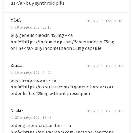
us</a> buy synthroid pills
Yfbtfv
ЦИТАТА /
ОТВЕТИТЬ /
18 октября 2024 22:16
buy generic cleocin 150mg - <a
href="https://indometnp.com/">buy indocin 75mg
online</a> buy indomethacin 50mg capsule
Rrmaaf
ЦИТАТА /
ОТВЕТИТЬ /
19 октября 2024 04:33
buy cheap cozaar - <a
href="https://cozartan.com/">generic hyzaar</a>
order keflex 125mg without prescription
Nnoktx
ЦИТАТА /
ОТВЕТИТЬ /
23 октября 2024 16:43
order generic crotamiton - <a
href="https://aeuracream.com/caczone/">aczone