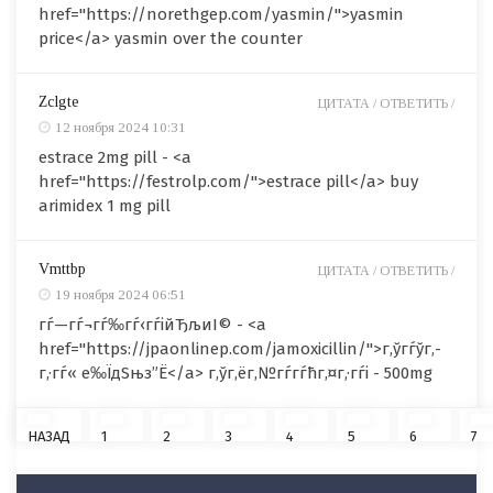
href="https://norethgep.com/yasmin/">yasmin
price</a> yasmin over the counter
Zclgte
ЦИТАТА /
ОТВЕТИТЬ /
12 ноября 2024 10:31
estrace 2mg pill - <a
href="https://festrolp.com/">estrace pill</a> buy
arimidex 1 mg pill
Vmttbp
ЦИТАТА /
ОТВЕТИТЬ /
19 ноября 2024 06:51
гѓ—гѓ¬гѓ‰гѓ‹гѓійЂљиІ© - <a
href="https://jpaonlinep.com/jamoxicillin/">г‚ўгѓўг‚­
г‚·гѓ« е‰ЇдЅњз”Ё</a> г‚ўг‚ёг‚№гѓ­гѓћг‚¤г‚·гѓі - 500mg
НАЗАД
1
2
3
4
5
6
7