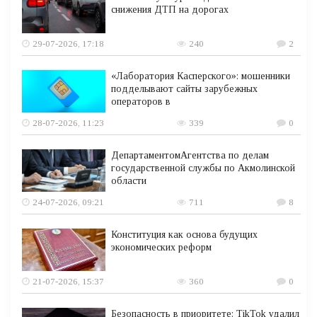
снижения ДТП на дорогах
29-07-2026, 17:18
240
2
«Лаборатория Касперского»: мошенники
подделывают сайты зарубежных
операторов в
28-07-2026, 11:23
339
0
ДепартаментомАгентства по делам
государственной службы по Акмолинской
области
24-07-2026, 09:21
711
8
Конституция как основа будущих
экономических реформ
21-07-2026, 15:37
360
0
Безопасность в приоритете: TikTok удалил