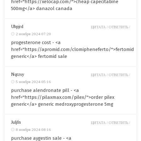
href="https://xelocap.com/">cheap capecitabine
500mg</a> danazol canada
Ubpjrd
ЦИТАТА /
ОТВЕТИТЬ /
2 ноября 2024 07:20
progesterone cost - <a
href="https://apromid.com/clomipheneferto/">fertomid
generic</a> fertomid sale
Nqtzsy
ЦИТАТА /
ОТВЕТИТЬ /
5 ноября 2024 05:16
purchase alendronate pill - <a
href="https://pilaxmax.com/pilex/">order pilex
generic</a> generic medroxyprogesterone 5mg
Juljfn
ЦИТАТА /
ОТВЕТИТЬ /
8 ноября 2024 08:16
purchase aygestin sale - <a