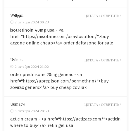
Wdtjqm
ЦИТАТА /
ОТВЕТИТЬ /
2 октября 2024 00:23
isotretinoin 40mg usa - <a
href="https://aisotane.com/asavlosulfon/">buy
aczone online cheap</a> order deltasone for sale
Uylmqs
ЦИТАТА /
ОТВЕТИТЬ /
2 октября 2024 21:02
order prednisone 20mg generic - <a
href="https://apreplson.com/permethrin/">buy
zovirax generic</a> buy cheap zovirax
Uumacw
ЦИТАТА /
ОТВЕТИТЬ /
6 октября 2024 20:53
acticin cream - <a href="https://actizacs.com/">acticin
where to buy</a> retin gel usa