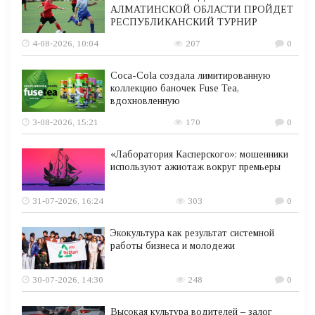
АЛМАТИНСКОЙ ОБЛАСТИ ПРОЙДЕТ
РЕСПУБЛИКАНСКИЙ ТУРНИР
4-08-2026, 10:04
207
0
Coca-Cola создала лимитированную
коллекцию баночек Fuse Tea,
вдохновленную
3-08-2026, 15:21
170
0
«Лаборатория Касперского»: мошенники
используют ажиотаж вокруг премьеры
31-07-2026, 16:24
303
0
Экокультура как результат системной
работы бизнеса и молодежи
30-07-2026, 14:30
248
0
Высокая культура водителей – залог