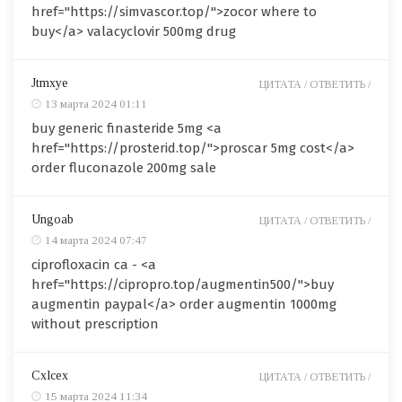
href="https://simvascor.top/">zocor where to
buy</a> valacyclovir 500mg drug
Jtmxye
ЦИТАТА /
ОТВЕТИТЬ /
13 марта 2024 01:11
buy generic finasteride 5mg <a
href="https://prosterid.top/">proscar 5mg cost</a>
order fluconazole 200mg sale
Ungoab
ЦИТАТА /
ОТВЕТИТЬ /
14 марта 2024 07:47
ciprofloxacin ca - <a
href="https://cipropro.top/augmentin500/">buy
augmentin paypal</a> order augmentin 1000mg
without prescription
Cxlcex
ЦИТАТА /
ОТВЕТИТЬ /
15 марта 2024 11:34