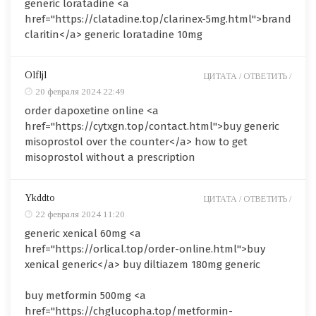
generic loratadine <a
href="https://clatadine.top/clarinex-5mg.html">brand
claritin</a> generic loratadine 10mg
Olfljl
ЦИТАТА /
ОТВЕТИТЬ /
20 февраля 2024 22:49
order dapoxetine online <a
href="https://cytxgn.top/contact.html">buy generic
misoprostol over the counter</a> how to get
misoprostol without a prescription
Ykddto
ЦИТАТА /
ОТВЕТИТЬ /
22 февраля 2024 11:20
generic xenical 60mg <a
href="https://orlical.top/order-online.html">buy
xenical generic</a> buy diltiazem 180mg generic
buy metformin 500mg <a
href="https://chglucopha.top/metformin-