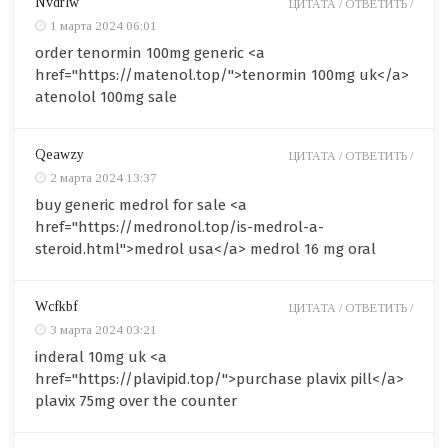
Nvdrlw
ЦИТАТА /
ОТВЕТИТЬ /
1 марта 2024 06:01
order tenormin 100mg generic <a
href="https://matenol.top/">tenormin 100mg uk</a>
atenolol 100mg sale
Qeawzy
ЦИТАТА /
ОТВЕТИТЬ /
2 марта 2024 13:37
buy generic medrol for sale <a
href="https://medronol.top/is-medrol-a-
steroid.html">medrol usa</a> medrol 16 mg oral
Wcfkbf
ЦИТАТА /
ОТВЕТИТЬ /
3 марта 2024 03:21
inderal 10mg uk <a
href="https://plavipid.top/">purchase plavix pill</a>
plavix 75mg over the counter