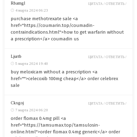
Rbamgl
ЦИТАТА /
ОТВЕТИТЬ /
4 марта 2024 06:23
purchase methotrexate sale <a
href="https://coumarin.top/coumadin-
contraindications.html">how to get warfarin without
a prescription</a> coumadin us
Ljurtb
ЦИТАТА /
ОТВЕТИТЬ /
5 марта 2024 19:40
buy meloxicam without a prescription <a
href="">celecoxib 100mg cheap</a> order celebrex
sale
Ckxgoj
ЦИТАТА /
ОТВЕТИТЬ /
7 марта 2024 06:20
order flomax 0.4mg pill <a
href="https://tamsumax.top/tamsulosin-
online.html">order flomax 0.4mg generic</a> order