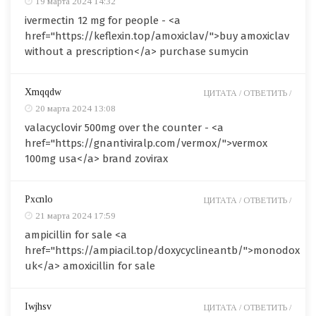
19 марта 2024 14:32
ivermectin 12 mg for people - <a
href="https://keflexin.top/amoxiclav/">buy amoxiclav
without a prescription</a> purchase sumycin
Xmqqdw
ЦИТАТА /
ОТВЕТИТЬ /
20 марта 2024 13:08
valacyclovir 500mg over the counter - <a
href="https://gnantiviralp.com/vermox/">vermox
100mg usa</a> brand zovirax
Pxcnlo
ЦИТАТА /
ОТВЕТИТЬ /
21 марта 2024 17:59
ampicillin for sale <a
href="https://ampiacil.top/doxycyclineantb/">monodox
uk</a> amoxicillin for sale
Iwjhsv
ЦИТАТА /
ОТВЕТИТЬ /