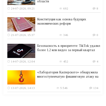
области
24-07-2026, 09:21
692
8
Конституция как основа будущих
экономических реформ
21-07-2026, 15:37
346
0
Безопасность в приоритете: TikTok удалил
более 1,2 млн видео за первый квартал
14-07-2026, 12:04
452
4
«Лаборатория Касперского» обнаружила
многоступенчатую фишинговую атаку на
13-07-2026, 14:13
5 546
134