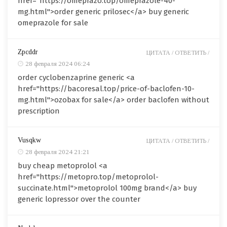
href="https://omeprazo.top/omeprazole-40-
mg.html">order generic prilosec</a> buy generic
omeprazole for sale
Zpcddr
ЦИТАТА /
ОТВЕТИТЬ /
28 февраля 2024 06:24
order cyclobenzaprine generic <a
href="https://bacoresal.top/price-of-baclofen-10-
mg.html">ozobax for sale</a> order baclofen without
prescription
Vusqkw
ЦИТАТА /
ОТВЕТИТЬ /
28 февраля 2024 21:21
buy cheap metoprolol <a
href="https://metopro.top/metoprolol-
succinate.html">metoprolol 100mg brand</a> buy
generic lopressor over the counter