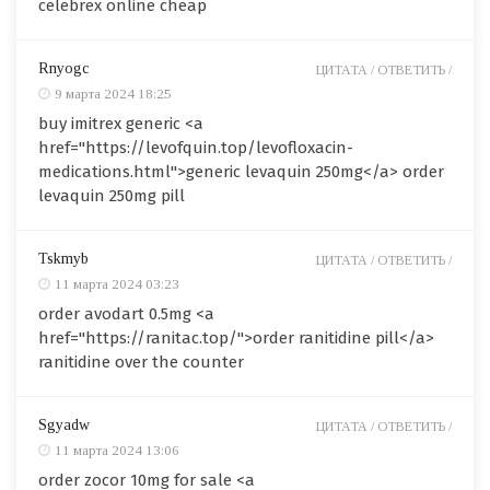
celebrex online cheap
Rnyogc
ЦИТАТА /
ОТВЕТИТЬ /
9 марта 2024 18:25
buy imitrex generic <a
href="https://levofquin.top/levofloxacin-
medications.html">generic levaquin 250mg</a> order
levaquin 250mg pill
Tskmyb
ЦИТАТА /
ОТВЕТИТЬ /
11 марта 2024 03:23
order avodart 0.5mg <a
href="https://ranitac.top/">order ranitidine pill</a>
ranitidine over the counter
Sgyadw
ЦИТАТА /
ОТВЕТИТЬ /
11 марта 2024 13:06
order zocor 10mg for sale <a