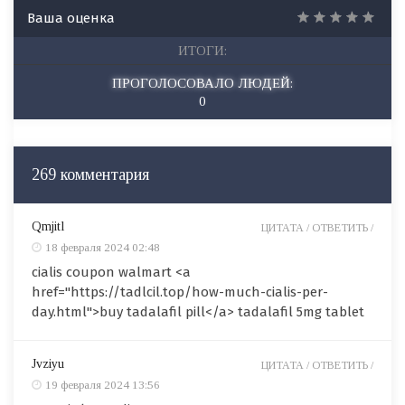
Ваша оценка
ИТОГИ:
ПРОГОЛОСОВАЛО ЛЮДЕЙ:
0
269 комментария
Qmjitl
ЦИТАТА /
ОТВЕТИТЬ /
18 февраля 2024 02:48
cialis coupon walmart <a
href="https://tadlcil.top/how-much-cialis-per-
day.html">buy tadalafil pill</a> tadalafil 5mg tablet
Jvziyu
ЦИТАТА /
ОТВЕТИТЬ /
19 февраля 2024 13:56