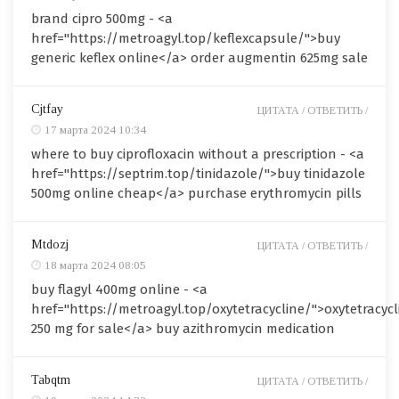
brand cipro 500mg - <a
href="https://metroagyl.top/keflexcapsule/">buy
generic keflex online</a> order augmentin 625mg sale
Cjtfay
ЦИТАТА /
ОТВЕТИТЬ /
17 марта 2024 10:34
where to buy ciprofloxacin without a prescription - <a
href="https://septrim.top/tinidazole/">buy tinidazole
500mg online cheap</a> purchase erythromycin pills
Mtdozj
ЦИТАТА /
ОТВЕТИТЬ /
18 марта 2024 08:05
buy flagyl 400mg online - <a
href="https://metroagyl.top/oxytetracycline/">oxytetracycl
250 mg for sale</a> buy azithromycin medication
Tabqtm
ЦИТАТА /
ОТВЕТИТЬ /