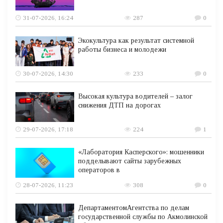
31-07-2026, 16:24
287
0
Экокультура как результат системной
работы бизнеса и молодежи
30-07-2026, 14:30
233
0
Высокая культура водителей – залог
снижения ДТП на дорогах
29-07-2026, 17:18
224
1
«Лаборатория Касперского»: мошенники
подделывают сайты зарубежных
операторов в
28-07-2026, 11:23
308
0
ДепартаментомАгентства по делам
государственной службы по Акмолинской