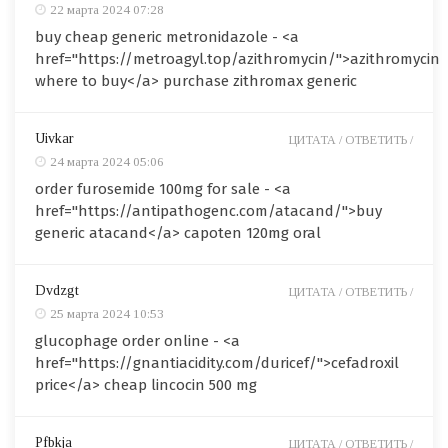
22 марта 2024 07:28
buy cheap generic metronidazole - <a
href="https://metroagyl.top/azithromycin/">azithromycin
where to buy</a> purchase zithromax generic
Uivkar
ЦИТАТА /
ОТВЕТИТЬ /
24 марта 2024 05:06
order furosemide 100mg for sale - <a
href="https://antipathogenc.com/atacand/">buy
generic atacand</a> capoten 120mg oral
Dvdzgt
ЦИТАТА /
ОТВЕТИТЬ /
25 марта 2024 10:53
glucophage order online - <a
href="https://gnantiacidity.com/duricef/">cefadroxil
price</a> cheap lincocin 500 mg
Pfbkja
ЦИТАТА /
ОТВЕТИТЬ /