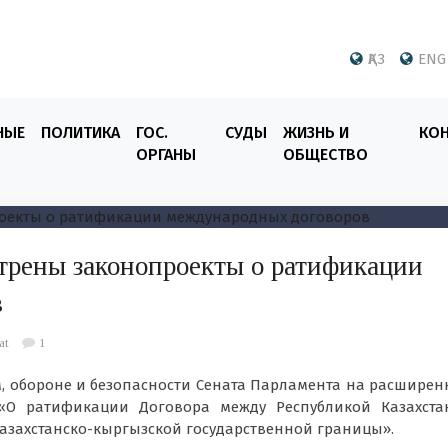
ҚАЗ
ENG
НЫЕ
ПОЛИТИКА
ГОС.
СУДЫ
ЖИЗНЬ И
КО
ОРГАНЫ
ОБЩЕСТВО
трены законопроекты о ратификации
в
at
1
 обороне и безопасности Сената Парламента на расшире
 «О ратификации Договора между Республикой Казахста
азахстанско-кыргызской государственной границы».