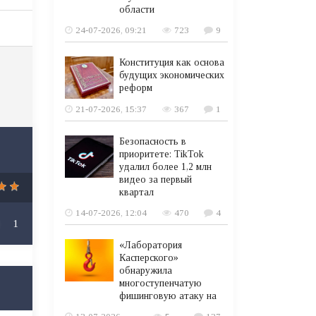
области
24-07-2026, 09:21
723
9
Конституция как основа
будущих экономических
реформ
21-07-2026, 15:37
367
1
Безопасность в
приоритете: TikTok
удалил более 1,2 млн
видео за первый
квартал
14-07-2026, 12:04
470
4
1
«Лаборатория
Касперского»
обнаружила
многоступенчатую
фишинговую атаку на