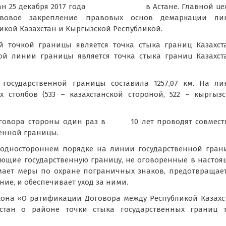
писан 25 декабря 2017 года в Астане. Главной це
равовое закрепление правовых основ демаркации ли
икой Казахстан и Кыргызской Республикой.
й точкой границы является точка стыка границ Казахст
ой линии границы является точка стыка границ Казахст
государственной границы составила 1257,07 км. На ли
 столбов (533 – казахстанской стороной, 522 – кыргыз
Договора стороны один раз в 10 лет проводят совмест
енной границы.
 одностороннем порядке на линии государственной гра
ющие государственную границу, не оговоренные в насто
мает меры по охране пограничных знаков, предотвращае
ие, и обеспечивает уход за ними.
кона «О ратификации Договора между Республикой Казахс
истан о районе точки стыка государственных границ т