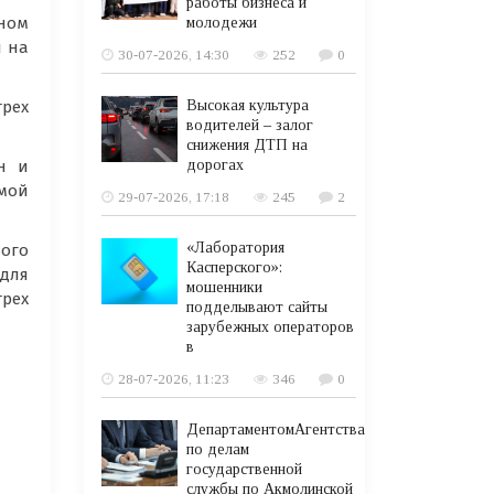
работы бизнеса и
аном
молодежи
н на
30-07-2026, 14:30
252
0
трех
Высокая культура
водителей – залог
снижения ДТП на
н и
дорогах
емой
29-07-2026, 17:18
245
2
«Лаборатория
ого
Касперского»:
 для
мошенники
рех
подделывают сайты
зарубежных операторов
в
28-07-2026, 11:23
346
0
ДепартаментомАгентства
по делам
государственной
службы по Акмолинской