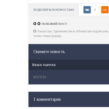
ПОДЕЛИТЬСЯ НОВОСТЬЮ:
0
ok
ПОХОЖИЙ ПОСТ
ПОХОЖИЙ ПОСТ
В Комитете рассмотрены казахстанско-туркменс
Казахстан, Туркменистан и Узбекистан подписали
договоры
точке стыка границ
Оцените новость
Ваша оценка
ИТОГИ:
1 комментария