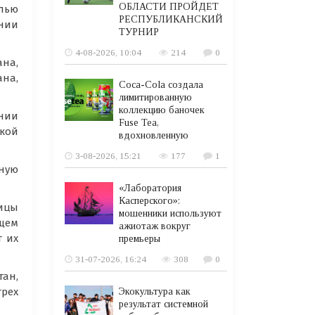
ОБЛАСТИ ПРОЙДЕТ
лью
РЕСПУБЛИКАНСКИЙ
нии
ТУРНИР
4-08-2026, 10:04
214
0
ана,
ана,
Coca-Cola создала
лимитированную
коллекцию баночек
нии
Fuse Tea,
ской
вдохновленную
3-08-2026, 15:21
177
1
ную
«Лаборатория
Касперского»:
ницы
мошенники используют
ящем
ажиотаж вокруг
т их
премьеры
31-07-2026, 16:24
308
0
тан,
рех
Экокультура как
результат системной