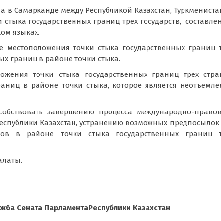
да в Самарканде между Республикой Казахстан, Туркменист
и стыка государственных границ трех государств, составле
ком языках.
е местоположения точки стыка государственных границ 
ых границ в районе точки стыка.
ожения точки стыка государственных границ трех стра
аниц в районе точки стыка, которое является неотъемл
собствовать завершению процесса международно-правов
еспублики Казахстан, устранению возможных предпосылок
ров в районе точки стыка государственных границ т
алаты.
ужба Сената ПарламентаРеспублики Казахстан