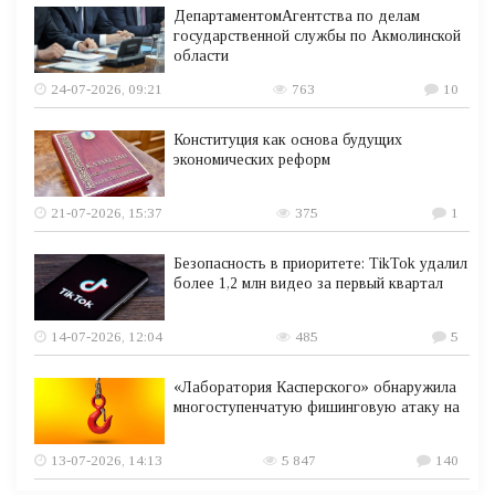
ДепартаментомАгентства по делам
государственной службы по Акмолинской
области
24-07-2026, 09:21
763
10
Конституция как основа будущих
экономических реформ
21-07-2026, 15:37
375
1
Безопасность в приоритете: TikTok удалил
более 1,2 млн видео за первый квартал
14-07-2026, 12:04
485
5
«Лаборатория Касперского» обнаружила
многоступенчатую фишинговую атаку на
13-07-2026, 14:13
5 847
140