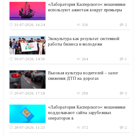
«Лаборатория Касперского»: мошенники
используют ажиотаж вокруг премьеры
31-07-2026, 16:24
326
2
Экокультура как результат системной
работы бизнеса и молодежи
30-07-2026, 14:30
264
1
Высокая культура водителей – залог
снижения ДТП на дорогах
29-07-2026, 17:18
258
3
«Лаборатория Касперского»: мошенники
подделывают сайты зарубежных
операторов в
28-07-2026, 11:23
372
2