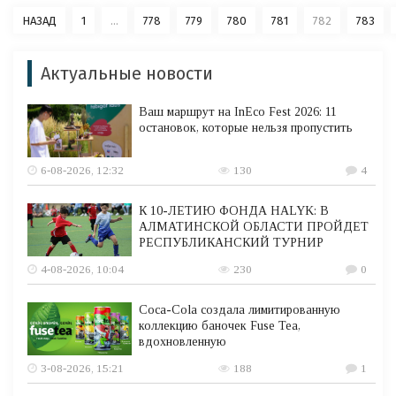
НАЗАД
1
...
778
779
780
781
782
783
Актуальные новости
Ваш маршрут на InEco Fest 2026: 11
остановок, которые нельзя пропустить
6-08-2026, 12:32
130
4
К 10-ЛЕТИЮ ФОНДА HALYK: В
АЛМАТИНСКОЙ ОБЛАСТИ ПРОЙДЕТ
РЕСПУБЛИКАНСКИЙ ТУРНИР
4-08-2026, 10:04
230
0
Coca-Cola создала лимитированную
коллекцию баночек Fuse Tea,
вдохновленную
3-08-2026, 15:21
188
1