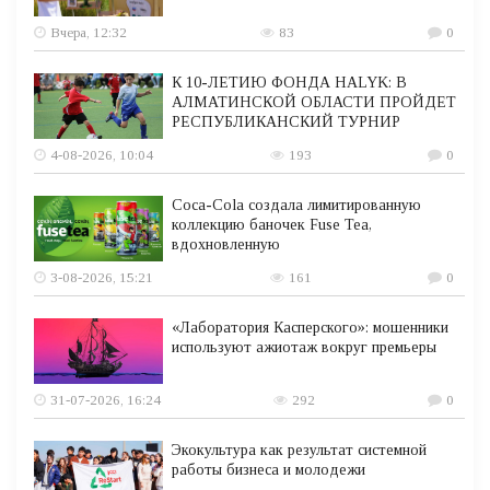
Вчера, 12:32
83
0
К 10-ЛЕТИЮ ФОНДА HALYK: В
АЛМАТИНСКОЙ ОБЛАСТИ ПРОЙДЕТ
РЕСПУБЛИКАНСКИЙ ТУРНИР
4-08-2026, 10:04
193
0
Coca-Cola создала лимитированную
коллекцию баночек Fuse Tea,
вдохновленную
3-08-2026, 15:21
161
0
«Лаборатория Касперского»: мошенники
используют ажиотаж вокруг премьеры
31-07-2026, 16:24
292
0
Экокультура как результат системной
работы бизнеса и молодежи