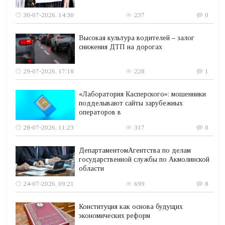
30-07-2026, 14:30
237
0
Высокая культура водителей – залог
снижения ДТП на дорогах
29-07-2026, 17:18
228
1
«Лаборатория Касперского»: мошенники
подделывают сайты зарубежных
операторов в
28-07-2026, 11:23
317
0
ДепартаментомАгентства по делам
государственной службы по Акмолинской
области
24-07-2026, 09:21
699
8
Конституция как основа будущих
экономических реформ