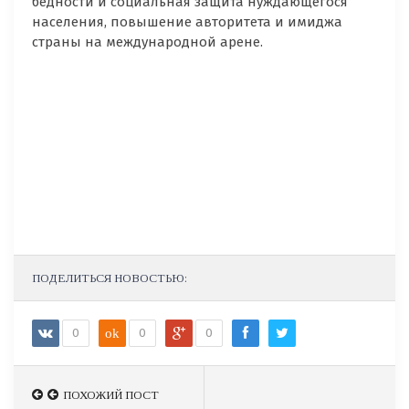
бедности и социальная защита нуждающегося
населения, повышение авторитета и имиджа
страны на международной арене.
ПОДЕЛИТЬСЯ НОВОСТЬЮ:
0
ok
0
0
ПОХОЖИЙ ПОСТ
ПОХОЖИЙ ПОСТ