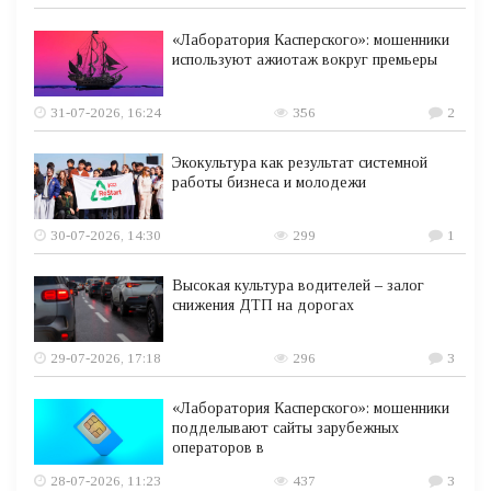
«Лаборатория Касперского»: мошенники
используют ажиотаж вокруг премьеры
31-07-2026, 16:24
356
2
Экокультура как результат системной
работы бизнеса и молодежи
30-07-2026, 14:30
299
1
Высокая культура водителей – залог
снижения ДТП на дорогах
29-07-2026, 17:18
296
3
«Лаборатория Касперского»: мошенники
подделывают сайты зарубежных
операторов в
28-07-2026, 11:23
437
3