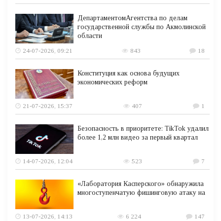
ДепартаментомАгентства по делам
государственной службы по Акмолинской
области
24-07-2026, 09:21
843
18
Конституция как основа будущих
экономических реформ
21-07-2026, 15:37
407
1
Безопасность в приоритете: TikTok удалил
более 1,2 млн видео за первый квартал
14-07-2026, 12:04
523
7
«Лаборатория Касперского» обнаружила
многоступенчатую фишинговую атаку на
13-07-2026, 14:13
6 224
147