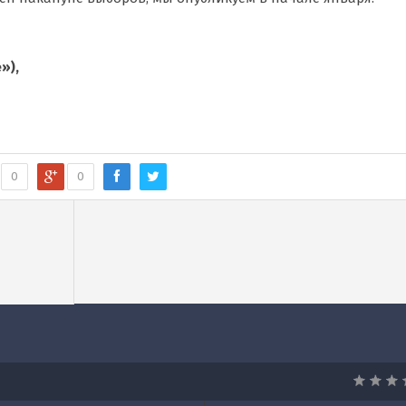
»),
0
0