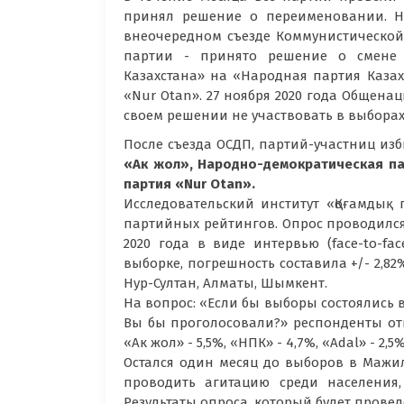
принял решение о переименовании. Но
внеочередном съезде Коммунистической
партии - принято решение о смене 
Казахстана» на «Народная партия Казах
«Nur Otan». 27 ноября 2020 года Общена
своем решении не участвовать в выборах
После съезда ОСДП, партий-участниц изб
«Ак жол», Народно-демократическая па
партия «
Nur
Otan».
Исследовательский институт «Қоғамдық 
партийных рейтингов. Опрос проводился
2020 года в виде интервью (face-to-f
выборке, погрешность составила +/- 2,82
Нур-Султан, Алматы, Шымкент.
На вопрос: «Если бы выборы состоялись 
Вы бы проголосовали?» респондент
ы от
«Ак жол» - 5,5%, «НПК» - 4,7%, «Adal» - 2
Остался один месяц до выборов в Мажи
проводить агитацию среди населения
Результаты опроса, который будет прове