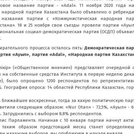
вое название партии - «Adal». 11 ноября 2020 года на
 народной партии Казахстана было объявлено о ребренд
названия партии с «Коммунистическая народная пар
стана». 18 и 25 ноября свои съезды провели партии «Ауы
циональная социал-демократическая партия (ОСДП) объяви
.
ирательного процесса осталось пять:
Демократическая пар
ртия «Ауыл», партия «
Adal», «Народная партия Казахста
пікір» («Общественное мнение») представляет очередной 
 на собственные средства Института в первую неделю дек
ace), было опрошено 1200 респондентов по репрезентати
%. География опроса: 14 областей Республики Казахстан, го
в ближайшее воскресенье, тогда за какую политическую па
ветили следующим образом:
«Nur Otan» -
72,5%, «Ауыл» - 6
,5%. Затруднились с выбором
8,8% респондентов.
лис Парламента. Начиная с 10 января партии начнут акт
, таким образом предстоящий месяц станет определяющ
ден накануне выборов, мы опубликуем в начале января.