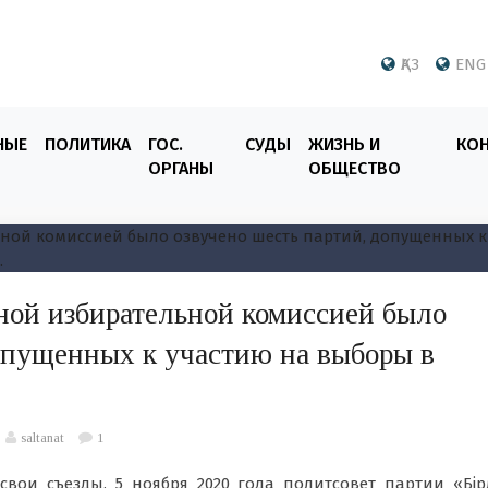
ҚАЗ
ENG
НЫЕ
ПОЛИТИКА
ГОС.
СУДЫ
ЖИЗНЬ И
КО
ОРГАНЫ
ОБЩЕСТВО
ной избирательной комиссией было
опущенных к участию на выборы в
saltanat
1
вои съезды. 5 ноября 2020 года политсовет партии «Бір