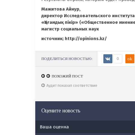
Мажитова Айнур,
директор
Исследовательского института
«Қоғамдық пікір» («Общественное мнение
магистр социальных наук
источник; http://opinions.kz/
ПОДЕЛИТЬСЯ НОВОСТЬЮ:
0
ok
ПОХОЖИЙ ПОСТ
ПОХОЖИЙ ПОСТ
20 ноября состоялось заседание Центральной
Аудит показал соответствие
избирательной комиссии
Оцените новость
Ваша оценка