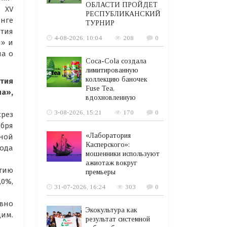
ОБЛАСТИ ПРОЙДЕТ
 XV
РЕСПУБЛИКАНСКИЙ
инге
ТУРНИР
тия
4-08-2026, 10:04
208
0
л» и
ла о
Coca-Cola создала
лимитированную
коллекцию баночек
тия
Fuse Tea,
на»,
вдохновленную
3-08-2026, 15:21
170
0
срез
абря
«Лаборатория
вной
Касперского»:
рода
мошенники используют
ажиотаж вокруг
ртию
премьеры
,0%,
31-07-2026, 16:24
303
0
ивно
Экокультура как
им.
результат системной