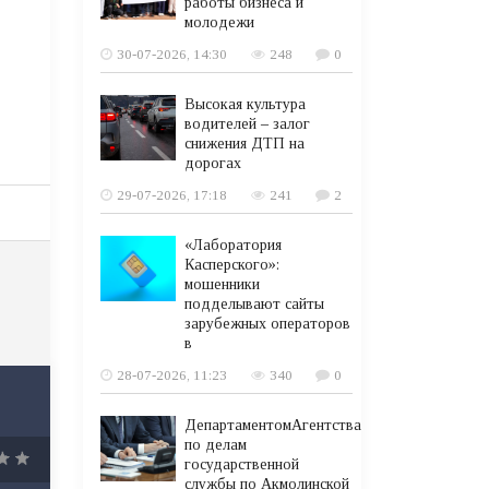
работы бизнеса и
молодежи
30-07-2026, 14:30
248
0
Высокая культура
водителей – залог
снижения ДТП на
дорогах
29-07-2026, 17:18
241
2
«Лаборатория
Касперского»:
мошенники
подделывают сайты
зарубежных операторов
в
28-07-2026, 11:23
340
0
ДепартаментомАгентства
по делам
государственной
службы по Акмолинской