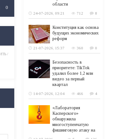
области
0
24-07-2026, 09:21
712
8
Конституция как основа
будущих экономических
реформ
21-07-2026, 15:37
360
0
ТЬ /
Безопасность в
приоритете: TikTok
удалил более 1,2 млн
видео за первый
квартал
14-07-2026, 12:04
466
4
«Лаборатория
Касперского»
обнаружила
многоступенчатую
фишинговую атаку на