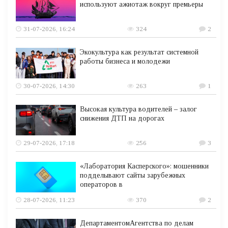
используют ажиотаж вокруг премьеры
31-07-2026, 16:24
324
2
Экокультура как результат системной
работы бизнеса и молодежи
30-07-2026, 14:30
263
1
Высокая культура водителей – залог
снижения ДТП на дорогах
29-07-2026, 17:18
256
3
«Лаборатория Касперского»: мошенники
подделывают сайты зарубежных
операторов в
28-07-2026, 11:23
370
2
ДепартаментомАгентства по делам