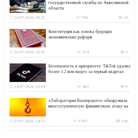
государственной службы по Акмолинской
области
24-07-2026, 09:21
758
10
Конституция как основа будущих
экономических реформ
21-07-2026, 15:37
374
1
Безопасность в приоритете: TikTok удалил
более 1,2 млн видео за первый квартал
14-07-2026, 12:04
483
5
«Лаборатория Касперского» обнаружила
многоступенчатую фишинговую атаку на
13-07-2026, 14:13
5 837
140