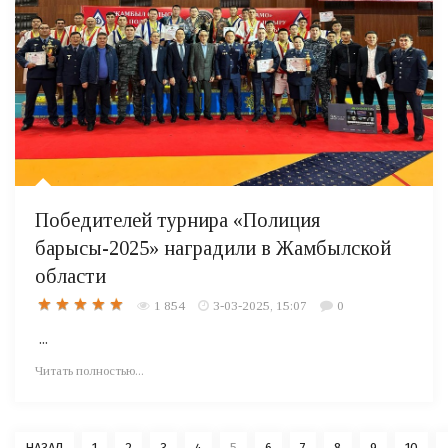
Победителей турнира «Полиция
барысы-2025» наградили в Жамбылской
области
1 854
3-03-2025, 15:07
0
...
Читать полностью...
НАЗАД
1
2
3
4
5
6
7
8
9
10