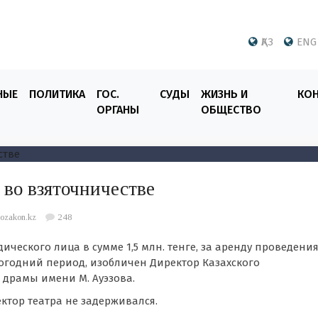
ҚАЗ
ENG
НЫЕ
ПОЛИТИКА
ГОС.
СУДЫ
ЖИЗНЬ И
КО
ОРГАНЫ
ОБЩЕСТВО
 во взяточничестве
fozakon.kz
248
ического лица в сумме 1,5 млн. тенге, за аренду проведени
вогодний период, изобличен Директор Казахского
 драмы имени М. Ауэзова.
ктор театра не задерживался.