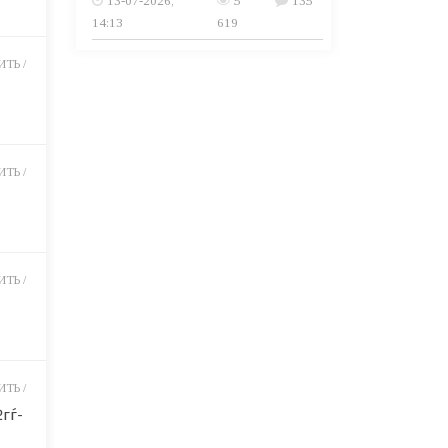
13-07-2026,
5
135
14:13
619
ТЬ /
ТЬ /
ТЬ /
ТЬ /
№гѓ­