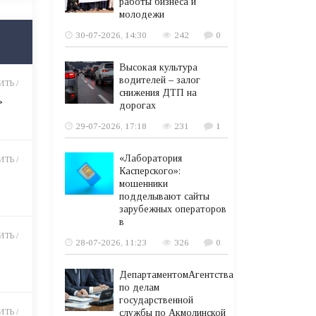
работы бизнеса и
молодежи
30-07-2026, 14:30
242
0
Высокая культура
водителей – залог
ТЬ /
снижения ДТП на
>
дорогах
29-07-2026, 17:18
231
1
«Лаборатория
ТЬ /
Касперского»:
мошенники
подделывают сайты
зарубежных операторов
в
ТЬ /
28-07-2026, 11:23
326
0
ДепартаментомАгентства
по делам
государственной
ТЬ /
службы по Акмолинской