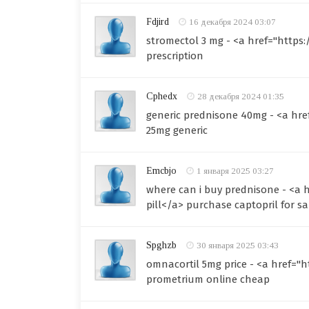
Fdjird
16 декабря 2024 03:07
stromectol 3 mg - <a href="https
prescription
Cphedx
28 декабря 2024 01:35
generic prednisone 40mg - <a hre
25mg generic
Emcbjo
1 января 2025 03:27
where can i buy prednisone - <a 
pill</a> purchase captopril for sa
Spghzb
30 января 2025 03:43
omnacortil 5mg price - <a href="
prometrium online cheap