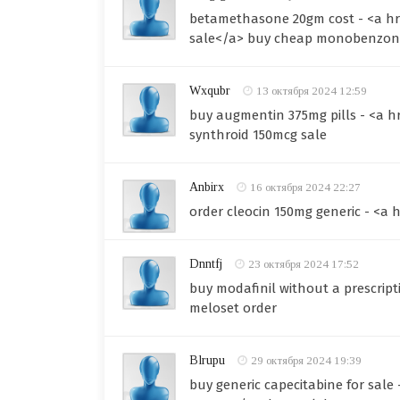
betamethasone 20gm cost - <a hr
sale</a> buy cheap monobenzon
Wxqubr
13 октября 2024 12:59
buy augmentin 375mg pills - <a 
synthroid 150mcg sale
Anbirx
16 октября 2024 22:27
order cleocin 150mg generic - <a
Dnntfj
23 октября 2024 17:52
buy modafinil without a prescript
meloset order
Blrupu
29 октября 2024 19:39
buy generic capecitabine for sal