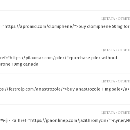
ЦИТАТА /
ОТВЕТИ
ef="https://apromid.com/clomiphene/">buy clomiphene 50mg for
ЦИТАТА /
ОТВЕТИ
ref="https://pilaxmax.com/pilex/">purchase pilex without
terone 10mg canada
ЦИТАТА /
ОТВЕТИ
tps://festrolp.com/anastrozole/">buy anastrozole 1 mg sale</a>
ЦИТАТА /
ОТВЕТИ
іј - <a href="https://jpaonlinep.com/jazithromycin/">г‚ўг‚ёг‚