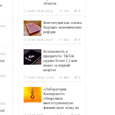
области
or
24-07-2026, 09:21
704
8
Конституция как основа
ТЬ /
будущих экономических
реформ
21-07-2026, 15:37
354
0
Безопасность в
ТЬ /
приоритете: TikTok
ine
удалил более 1,2 млн
видео за первый
квартал
ТЬ /
14-07-2026, 12:04
460
4
«Лаборатория
Касперского»
обнаружила
многоступенчатую
ТЬ /
фишинговую атаку на
zol