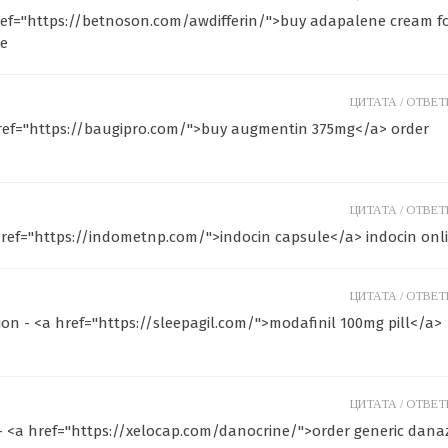
ef="https://betnoson.com/awdifferin/">buy adapalene cream f
e
ЦИТАТА /
ОТВЕТИ
href="https://baugipro.com/">buy augmentin 375mg</a> order
ЦИТАТА /
ОТВЕТИ
 href="https://indometnp.com/">indocin capsule</a> indocin onl
ЦИТАТА /
ОТВЕТИ
ion - <a href="https://sleepagil.com/">modafinil 100mg pill</a>
ЦИТАТА /
ОТВЕТИ
e - <a href="https://xelocap.com/danocrine/">order generic dana