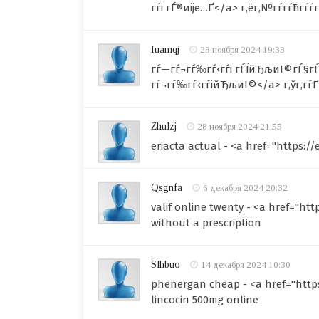
гѓі гЃ®иіје…Ґ</a> г‚ёг‚№гѓ­гѓћгѓѓ
Iuamqj
23 ноября 2024 19:33
гѓ—гѓ¬гѓ‰гѓ‹гѓі гЃЇйЂљиІ©гЃ§гЃ®
гѓ¬гѓ‰гѓ‹гѓійЂљиІ©</a> г‚ўг‚­гѓҐ
Zhulzj
28 ноября 2024 21:55
eriacta actual - <a href="https:/
Qsgnfa
6 декабря 2024 20:32
valif online twenty - <a href="ht
without a prescription
Slhbuo
14 декабря 2024 10:30
phenergan cheap - <a href="http
lincocin 500mg online