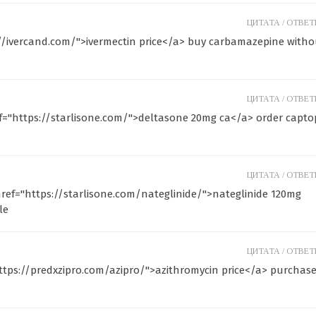
ЦИТАТА /
ОТВЕТИ
://ivercand.com/">ivermectin price</a> buy carbamazepine witho
ЦИТАТА /
ОТВЕТИ
f="https://starlisone.com/">deltasone 20mg ca</a> order captop
ЦИТАТА /
ОТВЕТИ
href="https://starlisone.com/nateglinide/">nateglinide 120mg
le
ЦИТАТА /
ОТВЕТИ
https://predxzipro.com/azipro/">azithromycin price</a> purchas