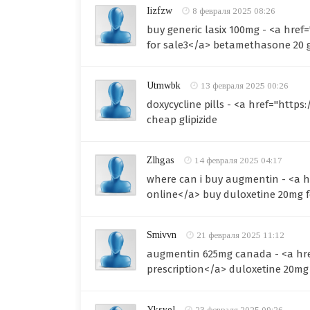
Iizfzw
8 февраля 2025 08:26
buy generic lasix 100mg - <a hr
for sale3</a> betamethasone 20
Utmwbk
13 февраля 2025 00:26
doxycycline pills - <a href="http
cheap glipizide
Zlhgas
14 февраля 2025 04:17
where can i buy augmentin - <a h
online</a> buy duloxetine 20mg f
Smivvn
21 февраля 2025 11:12
augmentin 625mg canada - <a hre
prescription</a> duloxetine 20mg
Yksyel
23 февраля 2025 09:26