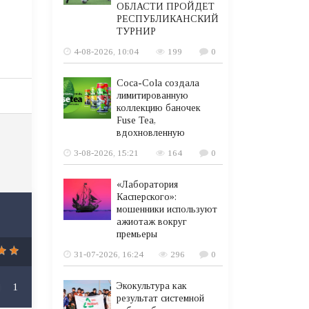
ОБЛАСТИ ПРОЙДЕТ
РЕСПУБЛИКАНСКИЙ
ТУРНИР
4-08-2026, 10:04
199
0
Coca-Cola создала
лимитированную
коллекцию баночек
Fuse Tea,
вдохновленную
3-08-2026, 15:21
164
0
«Лаборатория
Касперского»:
мошенники используют
ажиотаж вокруг
премьеры
31-07-2026, 16:24
296
0
Экокультура как
1
результат системной