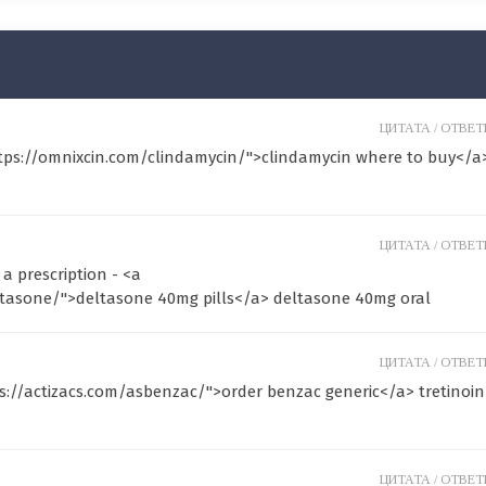
ЦИТАТА /
ОТВЕТИ
ttps://omnixcin.com/clindamycin/">clindamycin where to buy</a
ЦИТАТА /
ОТВЕТИ
a prescription - <a
ltasone/">deltasone 40mg pills</a> deltasone 40mg oral
ЦИТАТА /
ОТВЕТИ
s://actizacs.com/asbenzac/">order benzac generic</a> tretinoin
ЦИТАТА /
ОТВЕТИ