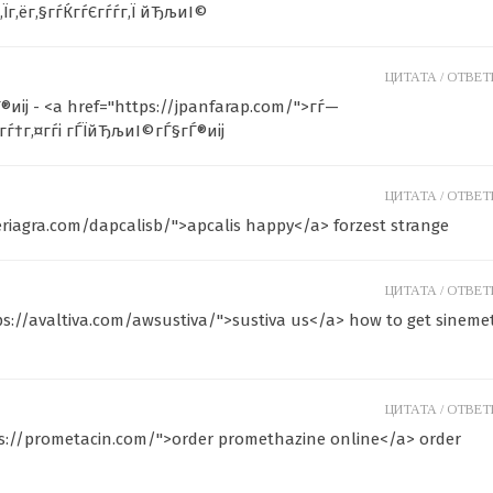
г‚Їг‚ёг‚§гѓЌгѓЄгѓѓг‚Ї йЂљиІ©
ЦИТАТА /
ОТВЕТИ
иіј - <a href="https://jpanfarap.com/">гѓ—
гѓ†г‚¤гѓі гЃЇйЂљиІ©гЃ§гЃ®иіј
ЦИТАТА /
ОТВЕТИ
/eriagra.com/dapcalisb/">apcalis happy</a> forzest strange
ЦИТАТА /
ОТВЕТИ
tps://avaltiva.com/awsustiva/">sustiva us</a> how to get sineme
ЦИТАТА /
ОТВЕТИ
s://prometacin.com/">order promethazine online</a> order