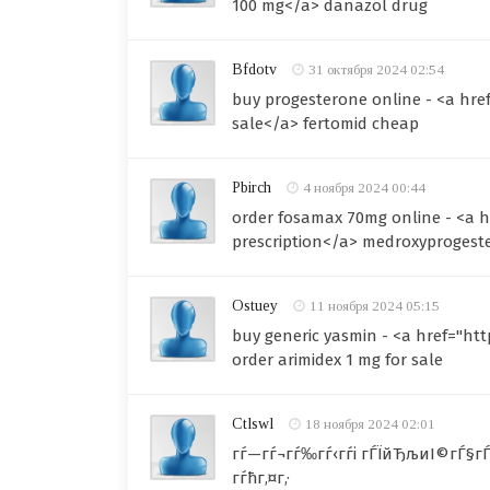
100 mg</a> danazol drug
Bfdotv
31 октября 2024 02:54
buy progesterone online - <a hr
sale</a> fertomid cheap
Pbirch
4 ноября 2024 00:44
order fosamax 70mg online - <a h
prescription</a> medroxyproges
Ostuey
11 ноября 2024 05:15
buy generic yasmin - <a href="ht
order arimidex 1 mg for sale
Ctlswl
18 ноября 2024 02:01
гѓ—гѓ¬гѓ‰гѓ‹гѓі гЃЇйЂљиІ©гЃ§гЃ®и
гѓћг‚¤г‚·