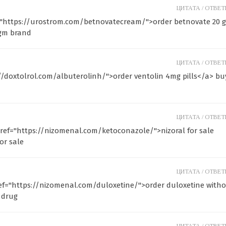
ЦИТАТА /
ОТВЕТИ
ef="https://urostrom.com/betnovatecream/">order betnovate 20 
 gm brand
ЦИТАТА /
ОТВЕТИ
s://doxtolrol.com/albuterolinh/">order ventolin 4mg pills</a> bu
ЦИТАТА /
ОТВЕТИ
ref="https://nizomenal.com/ketoconazole/">nizoral for sale
or sale
ЦИТАТА /
ОТВЕТИ
f="https://nizomenal.com/duloxetine/">order duloxetine with
 drug