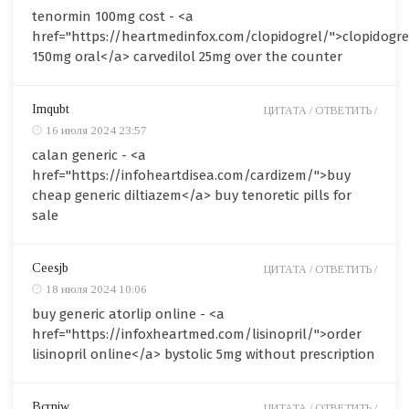
tenormin 100mg cost - <a
href="https://heartmedinfox.com/clopidogrel/">clopidogre
150mg oral</a> carvedilol 25mg over the counter
Imqubt
ЦИТАТА /
ОТВЕТИТЬ /
16 июля 2024 23:57
calan generic - <a
href="https://infoheartdisea.com/cardizem/">buy
cheap generic diltiazem</a> buy tenoretic pills for
sale
Ceesjb
ЦИТАТА /
ОТВЕТИТЬ /
18 июля 2024 10:06
buy generic atorlip online - <a
href="https://infoxheartmed.com/lisinopril/">order
lisinopril online</a> bystolic 5mg without prescription
Bcrniw
ЦИТАТА /
ОТВЕТИТЬ /