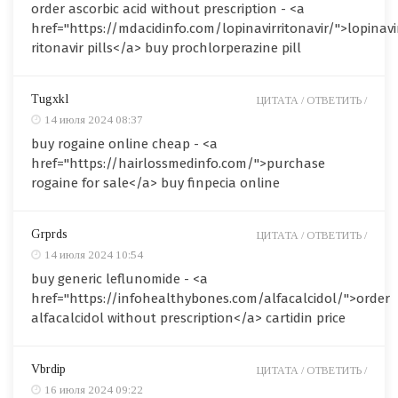
order ascorbic acid without prescription - <a
href="https://mdacidinfo.com/lopinavirritonavir/">lopinavi
ritonavir pills</a> buy prochlorperazine pill
Tugxkl
ЦИТАТА /
ОТВЕТИТЬ /
14 июля 2024 08:37
buy rogaine online cheap - <a
href="https://hairlossmedinfo.com/">purchase
rogaine for sale</a> buy finpecia online
Grprds
ЦИТАТА /
ОТВЕТИТЬ /
14 июля 2024 10:54
buy generic leflunomide - <a
href="https://infohealthybones.com/alfacalcidol/">order
alfacalcidol without prescription</a> cartidin price
Vbrdip
ЦИТАТА /
ОТВЕТИТЬ /
16 июля 2024 09:22