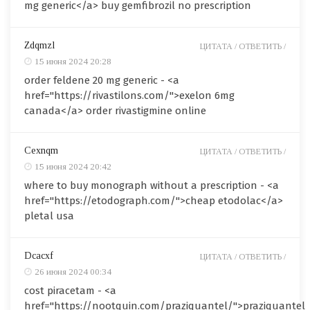
mg generic</a> buy gemfibrozil no prescription
Zdqmzl
ЦИТАТА /
ОТВЕТИТЬ /
15 июня 2024 20:28
order feldene 20 mg generic - <a
href="https://rivastilons.com/">exelon 6mg
canada</a> order rivastigmine online
Cexnqm
ЦИТАТА /
ОТВЕТИТЬ /
15 июня 2024 20:42
where to buy monograph without a prescription - <a
href="https://etodograph.com/">cheap etodolac</a>
pletal usa
Dcacxf
ЦИТАТА /
ОТВЕТИТЬ /
26 июня 2024 00:34
cost piracetam - <a
href="https://nootquin.com/praziquantel/">praziquantel