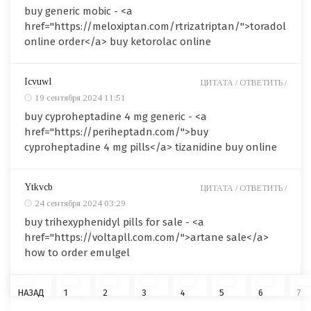
buy generic mobic - <a
href="https://meloxiptan.com/rtrizatriptan/">toradol
online order</a> buy ketorolac online
Icvuwl
ЦИТАТА /
ОТВЕТИТЬ /
19 сентября 2024 11:51
buy cyproheptadine 4 mg generic - <a
href="https://periheptadn.com/">buy
cyproheptadine 4 mg pills</a> tizanidine buy online
Ytkvcb
ЦИТАТА /
ОТВЕТИТЬ /
24 сентября 2024 03:29
buy trihexyphenidyl pills for sale - <a
href="https://voltapll.com.com/">artane sale</a>
how to order emulgel
НАЗАД
1
2
3
4
5
6
7