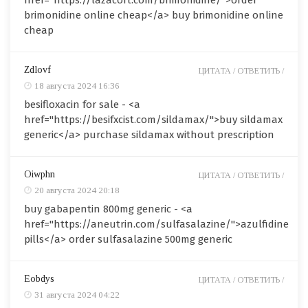
href="https://lazacort.com/brimonidine/">order
brimonidine online cheap</a> buy brimonidine online
cheap
Zdlovf
ЦИТАТА /
ОТВЕТИТЬ /
18 августа 2024 16:36
besifloxacin for sale - <a
href="https://besifxcist.com/sildamax/">buy sildamax
generic</a> purchase sildamax without prescription
Oiwphn
ЦИТАТА /
ОТВЕТИТЬ /
20 августа 2024 20:18
buy gabapentin 800mg generic - <a
href="https://aneutrin.com/sulfasalazine/">azulfidine
pills</a> order sulfasalazine 500mg generic
Eobdys
ЦИТАТА /
ОТВЕТИТЬ /
31 августа 2024 04:22