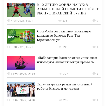
К 10-ЛЕТИЮ ФОНДА HALYK: В
АЛМАТИНСКОЙ ОБЛАСТИ ПРОЙДЕТ
РЕСПУБЛИКАНСКИЙ ТУРНИР
4-08-2026, 10:04
231
0
Coca-Cola создала лимитированную
коллекцию баночек Fuse Tea,
вдохновленную
3-08-2026, 15:21
190
1
«Лаборатория Касперского»: мошенники
используют ажиотаж вокруг премьеры
31-07-2026, 16:24
327
2
Экокультура как результат системной
работы бизнеса и молодежи
30-07-2026, 14:30
265
1