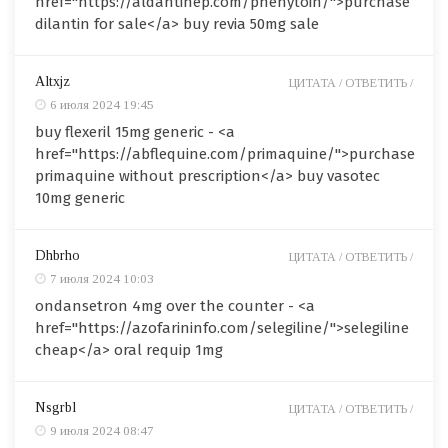
href="https://aldantinep.com/phenytoin/">purchase
dilantin for sale</a> buy revia 50mg sale
Altxjz
ЦИТАТА /
ОТВЕТИТЬ /
6 июля 2024 19:45
buy flexeril 15mg generic - <a
href="https://abflequine.com/primaquine/">purchase
primaquine without prescription</a> buy vasotec
10mg generic
Dhbrho
ЦИТАТА /
ОТВЕТИТЬ /
7 июля 2024 10:03
ondansetron 4mg over the counter - <a
href="https://azofarininfo.com/selegiline/">selegiline
cheap</a> oral requip 1mg
Nsgrbl
ЦИТАТА /
ОТВЕТИТЬ /
9 июля 2024 08:47