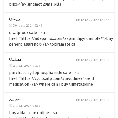
price</a> sinemet 20mg pills
Qvvdfy
ЦИТАТА /
ОТВЕТИТЬ /
30 июня 2024 02:46
divalproex sale - <a
href="https://adepamox.com/aspirindipyridamole/">buy
generic aggrenox</a> topiramate ca
Oxrkaa
ЦИТАТА /
ОТВЕТИТЬ /
2 июля 2024 11:05
purchase cyclophosphamide sale - <a
href="https://cycloxalp.com/stavudine/">zerit
medication</a> where can i buy trimetazidine
Xhnxjy
ЦИТАТА /
ОТВЕТИТЬ /
3 июля 2024 08:53
buy aldactone online - <a