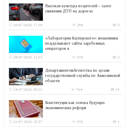
Высокая культура водителей – залог
снижения ДТП на дорогах
29-07-2026, 17:18
258
3
«Лаборатория Касперского»: мошенники
подделывают сайты зарубежных
операторов в
28-07-2026, 11:23
378
2
ДепартаментомАгентства по делам
государственной службы по Акмолинской
области
24-07-2026, 09:21
764
10
Конституция как основа будущих
экономических реформ
21-07-2026, 15:37
376
1