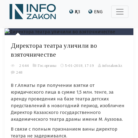
ҚАЗ
ENG
Директора театра уличили во
взяточничестве
2 644
Гос.органы
5-01-2018, 17:19
infozakon.kz
248
В г.Алматы при получении взятки от
юридического лица в сумме 1,5 млн. тенге, за
аренду проведения на базе театра детских
представлений в новогодний период, изобличен
Директор Казахского государственного
академического театра драмы имени М. Ауэзова.
В связи с полным признанием вины директор
театра не задерживался.