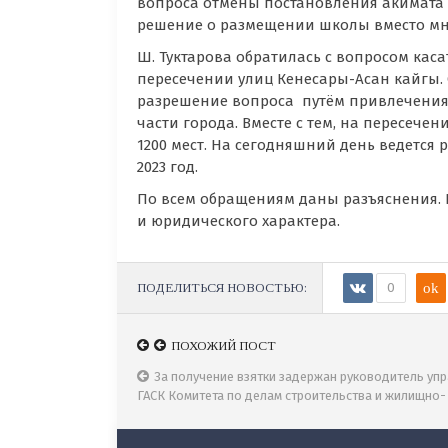
вопроса отмены постановления акимата 
решение о размещении школы вместо мн
Ш. Туктарова обратилась с вопросом кас
пересечении улиц Кенесары-Асан кайгы. 
разрешение вопроса путём привлечения
части города. Вместе с тем, на пересеч
1200 мест. На сегодняшний день ведется
2023 год.
По всем обращениям даны разъяснения.
и юридического характера.
ПОДЕЛИТЬСЯ НОВОСТЬЮ:
0
ok
ПОХОЖИЙ ПОСТ
ПОХОЖИЙ ПОСТ
В работе МИИР РК находятся 155 поручений Пр
За получение взятки задержан руководитель уп
ГАСК Комитета по делам строительства и жилищно-
коммунального хозяйства