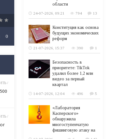
области
24-07-2026, 09:21
794
13
Конституция как основа
будущих экономических
0
реформ
21-07-2026, 15:37
390
1
Безопасность в
приоритете: TikTok
удалил более 1,2 млн
видео за первый
ТЬ /
квартал
 500
14-07-2026, 12:04
496
5
«Лаборатория
Касперского»
ТЬ /
обнаружила
lor
многоступенчатую
фишинговую атаку на