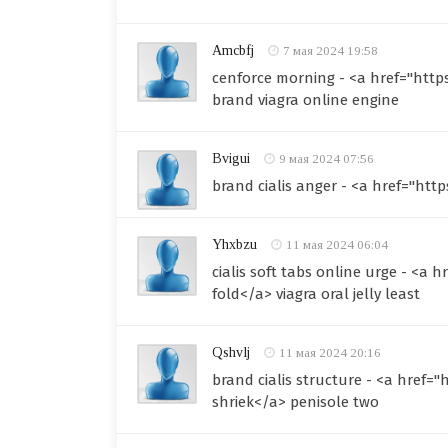
Amcbfj
7 мая 2024 19:58
cenforce morning - <a href="http
brand viagra online engine
Bvigui
9 мая 2024 07:56
brand cialis anger - <a href="ht
Yhxbzu
11 мая 2024 06:04
cialis soft tabs online urge - <a 
fold</a> viagra oral jelly least
Qshvlj
11 мая 2024 20:16
brand cialis structure - <a href=
shriek</a> penisole two