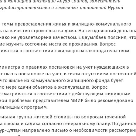
ья и жилищной инспекции Ануар Саипов, заместитель
 градостроительства и земельных отношений Нурхан
сь темы предоставления жилья и жилищно-коммунального
ь на качество строительства дома. На сегодняшний день он
ако не удовлетворена качеством. Е.Дауылбаев пояснил, чт
ие изучить состояние места ее проживания. Вопрос
риваться в соответствии с жилищным законодательством
министра о правилах постановки на учет нуждающихся в
отказ в постановке на учет, в связи отсутствием постоянно
, что жилье из коммунального жилищного фонда будет
по мере сдачи объектов в эксплуатацию. Вопрос
ассматриваться в соответствии с действующим жилищным
ной проблемы представителем МИИР было рекомендовано
 жилищных программ.
ативная группа жителей столицы по вопросам точечной
тва школы и садика согласно генеральному плану. По данно
Нур-Султан направлено письмо о необходимости рассмотрен