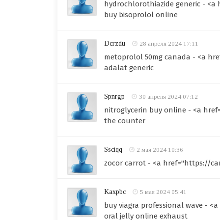
hydrochlorothiazide generic - <a
buy bisoprolol online
Dcrzdu
28 апреля 2024 17:11
metoprolol 50mg canada - <a hre
adalat generic
Spnrgp
30 апреля 2024 07:12
nitroglycerin buy online - <a hre
the counter
Ssciqq
2 мая 2024 10:36
zocor carrot - <a href="https://c
Kaxpbc
5 мая 2024 05:41
buy viagra professional wave - <a
oral jelly online exhaust