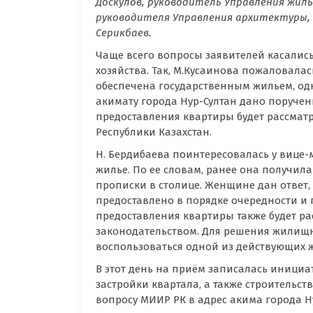
Доскулов, руководитель Управления жил
руководителя Управления архитектуры,
Серикбаев.
Чаще всего вопросы заявителей касали
хозяйства. Так, М.Кусаинова пожаловалас
обеспечена государственным жильем, одн
акимату города Нур-Султан дано поручен
предоставления квартиры будет рассмат
Республики Казахстан.
Н. Бердибаева поинтересовалась у вице-
жилье. По ее словам, ранее она получила 
прописки в столице. Женщине дан ответ
предоставлено в порядке очередности и 
предоставления квартиры также будет р
законодательством. Для решения жилищ
воспользоваться одной из действующих
В этот день на приём записалась иници
застройки квартала, а также строительс
вопросу МИИР РК в адрес акима города 