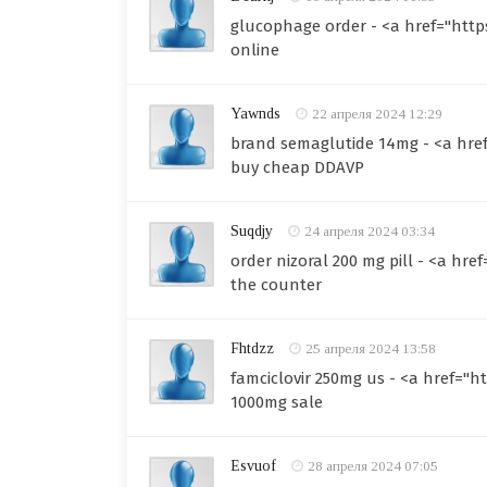
glucophage order - <a href="http
online
Yawnds
22 апреля 2024 12:29
brand semaglutide 14mg - <a hre
buy cheap DDAVP
Suqdjy
24 апреля 2024 03:34
order nizoral 200 mg pill - <a hr
the counter
Fhtdzz
25 апреля 2024 13:58
famciclovir 250mg us - <a href="h
1000mg sale
Esvuof
28 апреля 2024 07:05