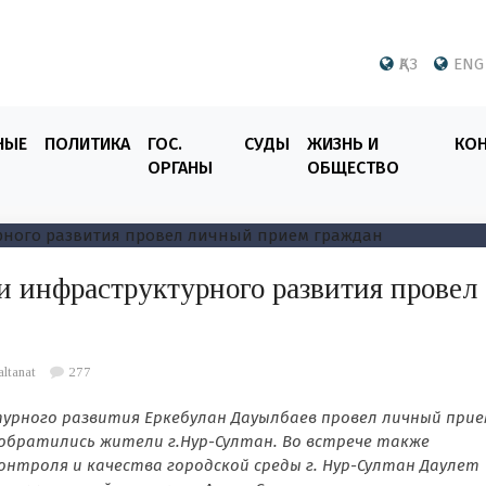
ҚАЗ
ENG
НЫЕ
ПОЛИТИКА
ГОС.
СУДЫ
ЖИЗНЬ И
КО
ОРГАНЫ
ОБЩЕСТВО
и инфраструктурного развития провел
altanat
277
урного развития Еркебулан Дауылбаев провел личный прие
обратились жители г.Нур-Султан.
Во встрече также
онтроля и качества городской среды г. Нур-Султан Даулет