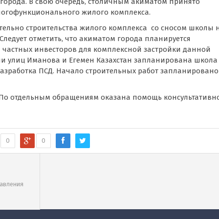
города. В свою очередь, столичным акиматом принято
огофункционального жилого комплекса.
ательно строительства жилого комплекса со сносом школы 
Следует отметить, что акиматом города планируется
 частных инвесторов для комплексной застройки данной
ении улиц Иманова и Егемен Казахстан запланирована школа
 разработка ПСД. Начало строительных работ запланировано
 По отдельным обращениям оказана помощь консультативн
0
0
езидента
равления