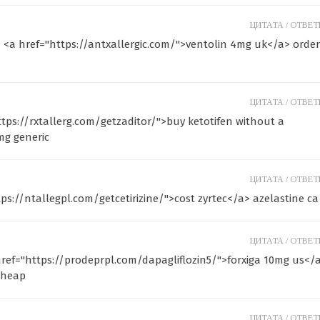
ЦИТАТА /
ОТВЕТИ
 <a href="https://antxallergic.com/">ventolin 4mg uk</a> order
ЦИТАТА /
ОТВЕТИ
tps://rxtallerg.com/getzaditor/">buy ketotifen without a
mg generic
ЦИТАТА /
ОТВЕТИ
ps://ntallegpl.com/getcetirizine/">cost zyrtec</a> azelastine ca
ЦИТАТА /
ОТВЕТИ
 href="https://prodeprpl.com/dapagliflozin5/">forxiga 10mg us</
 cheap
ЦИТАТА /
ОТВЕТИ