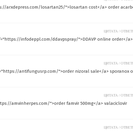
s://arxdepress.com/losartan25/">losartan cost</a> order acarb
ЦИТАТА /
ОТВЕТИ
f="https://infodeppl.com/ddavpspray/">DDAVP online order</a>
ЦИТАТА /
ОТВЕТИ
ef="https://antifungusrp.com/">order nizoral sale</a> sporanox o
ЦИТАТА /
ОТВЕТИ
ttps://amvinherpes.com/">order famvir 500mg</a> valaciclovir
ЦИТАТА /
ОТВЕТИ