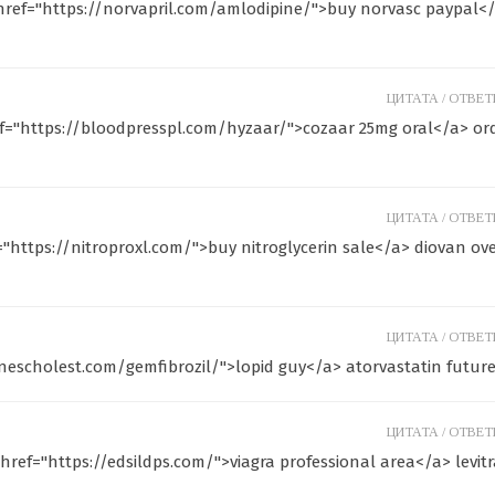
 href="https://norvapril.com/amlodipine/">buy norvasc paypal<
ЦИТАТА /
ОТВЕТИ
f="https://bloodpresspl.com/hyzaar/">cozaar 25mg oral</a> or
ЦИТАТА /
ОТВЕТИ
f="https://nitroproxl.com/">buy nitroglycerin sale</a> diovan ov
ЦИТАТА /
ОТВЕТИ
anescholest.com/gemfibrozil/">lopid guy</a> atorvastatin futur
ЦИТАТА /
ОТВЕТИ
 href="https://edsildps.com/">viagra professional area</a> levit