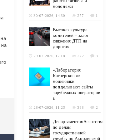
работы бизнеса и
молодежи
30-07-2026, 14:30
277
1
на
Высокая культура
водителей – залог
 на
снижения ДТП на
 на
дорогах
29-07-2026, 17:18
272
3
ого
«Лаборатория
Касперского»:
мошенники
подделывают сайты
зарубежных операторов
в
28-07-2026, 11:23
398
2
ДепартаментомАгентства
по делам
государственной
службы по Акмолинской