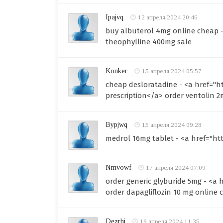
Ipajvq
12 апреля 2024 20:46
buy albuterol 4mg online cheap -
theophylline 400mg sale
Konker
15 апреля 2024 05:57
cheap desloratadine - <a href="ht
prescription</a> order ventolin 2
Bypjwq
15 апреля 2024 09:28
medrol 16mg tablet - <a href="htt
Nmvowf
17 апреля 2024 07:09
order generic glyburide 5mg - <a
order dapagliflozin 10 mg online
Dezrhj
19 апреля 2024 11:35