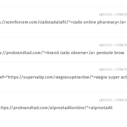
ЦИТАТА /
ОТВЕТИ
s://xcenforcem.com/cialistadalafil/">cialis online pharmacy</a>
ЦИТАТА /
ОТВЕТИ
tps://probrandtad.com/">brand cialis observe</a> penisole brow
ЦИТАТА /
ОТВЕТИ
href="https://supervalip.com/viagrasuperactive/">viagra super act
ЦИТАТА /
ОТВЕТИ
"https://probrandtad.com/alprostadilonline/">alprostadil