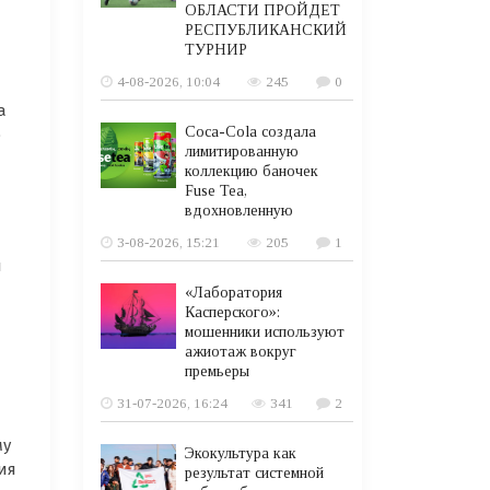
ОБЛАСТИ ПРОЙДЕТ
РЕСПУБЛИКАНСКИЙ
ТУРНИР
4-08-2026, 10:04
245
0
а
Coca-Cola создала
о
лимитированную
коллекцию баночек
Fuse Tea,
вдохновленную
3-08-2026, 15:21
205
1
й
«Лаборатория
Касперского»:
мошенники используют
ажиотаж вокруг
премьеры
31-07-2026, 16:24
341
2
му
Экокультура как
ия
результат системной