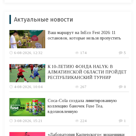
Актуальные новости
Ваш маршрут на InEco Fest 2026: 11
остановок, которые нельзя пропустить
6-08-2026, 12:32
174
5
К 10-ЛЕТИЮ ФОНДА HALYK: В
АЛМАТИНСКОЙ ОБЛАСТИ ПРОЙДЕТ
РЕСПУБЛИКАНСКИЙ ТУРНИР
4-08-2026, 10:04
267
0
Coca-Cola создала лимитированную
коллекцию баночек Fuse Tea,
вдохновленную
3-08-2026, 15:21
224
1
«Лаборатория Касперского»: мошенники