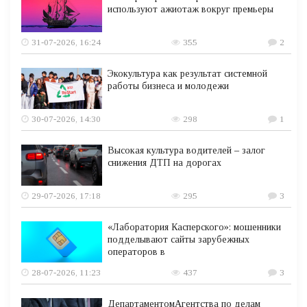
используют ажиотаж вокруг премьеры
31-07-2026, 16:24
355
2
Экокультура как результат системной
работы бизнеса и молодежи
30-07-2026, 14:30
298
1
Высокая культура водителей – залог
снижения ДТП на дорогах
29-07-2026, 17:18
295
3
«Лаборатория Касперского»: мошенники
подделывают сайты зарубежных
операторов в
28-07-2026, 11:23
437
3
ДепартаментомАгентства по делам