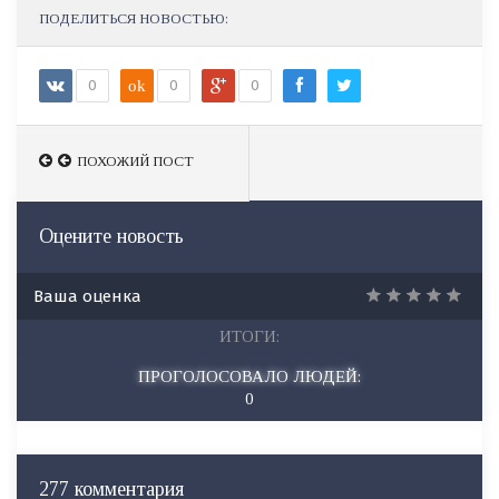
ПОДЕЛИТЬСЯ НОВОСТЬЮ:
0
ok
0
0
ПОХОЖИЙ ПОСТ
ПОХОЖИЙ ПОСТ
Оцените новость
Ваша оценка
ИТОГИ:
ПРОГОЛОСОВАЛО ЛЮДЕЙ:
0
277 комментария