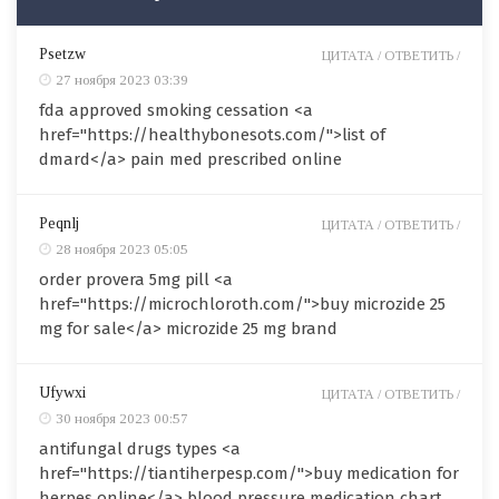
Psetzw
ЦИТАТА /
ОТВЕТИТЬ /
27 ноября 2023 03:39
fda approved smoking cessation <a
href="https://healthybonesots.com/">list of
dmard</a> pain med prescribed online
Peqnlj
ЦИТАТА /
ОТВЕТИТЬ /
28 ноября 2023 05:05
order provera 5mg pill <a
href="https://microchloroth.com/">buy microzide 25
mg for sale</a> microzide 25 mg brand
Ufywxi
ЦИТАТА /
ОТВЕТИТЬ /
30 ноября 2023 00:57
antifungal drugs types <a
href="https://tiantiherpesp.com/">buy medication for
herpes online</a> blood pressure medication chart