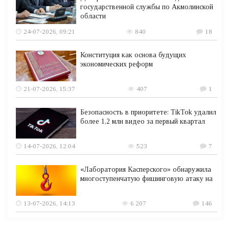
государственной службы по Акмолинской
области
24-07-2026, 09:21
840
18
Конституция как основа будущих
экономических реформ
21-07-2026, 15:37
407
1
Безопасность в приоритете: TikTok удалил
более 1,2 млн видео за первый квартал
14-07-2026, 12:04
523
7
«Лаборатория Касперского» обнаружила
многоступенчатую фишинговую атаку на
13-07-2026, 14:13
6 207
146