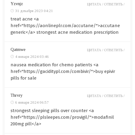
Yzvnjz
ЦИТАТА /
ОТВЕТИТЬ /
31 декабря 2023 04:21
treat acne <a
href="https://aonlineplr.com/accutane/">accutane
generic</a> strongest acne medication prescription
Qatmwe
ЦИТАТА /
ОТВЕТИТЬ /
4 января 2024 03:46
nausea medication for chemo patients <a
href="https://gaciditypl.com/combivir/">buy epivir
pills for sale
Thrvry
ЦИТАТА /
ОТВЕТИТЬ /
6 января 2024 06:57
strongest sleeping pills over counter <a
href="https://plsleepes.com/provigil/">modafinil
200mg pill</a>