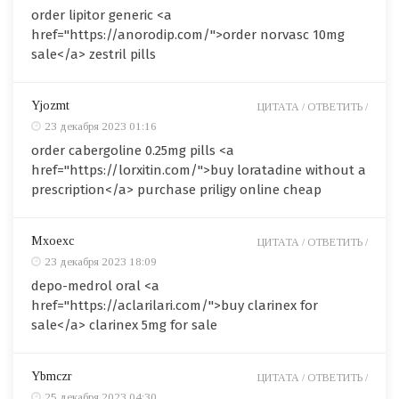
order lipitor generic <a
href="https://anorodip.com/">order norvasc 10mg
sale</a> zestril pills
Yjozmt
ЦИТАТА /
ОТВЕТИТЬ /
23 декабря 2023 01:16
order cabergoline 0.25mg pills <a
href="https://lorxitin.com/">buy loratadine without a
prescription</a> purchase priligy online cheap
Mxoexc
ЦИТАТА /
ОТВЕТИТЬ /
23 декабря 2023 18:09
depo-medrol oral <a
href="https://aclarilari.com/">buy clarinex for
sale</a> clarinex 5mg for sale
Ybmczr
ЦИТАТА /
ОТВЕТИТЬ /
25 декабря 2023 04:30