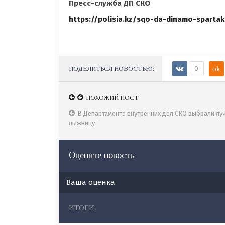
Пресс-служба ДП СКО
https://polisia.kz/sqo-da-dinamo-sparta
ПОДЕЛИТЬСЯ НОВОСТЬЮ:
0
ok
ПОХОЖИЙ ПОСТ
ПОХОЖИЙ ПОСТ
К 30-летию Независимости РК ДП Жамбылской 
В Департаменте внутренних дел СКО выбрали л
организовал турнир по волейболу
лыжницу
Оцените новость
Ваша оценка
ИТОГИ: