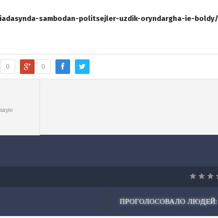
kiadasynda-sambodan-politsejler-uzdik-oryndargha-ie-boldy
0
0
области
учшую
ПРОГОЛОСОВАЛО ЛЮДЕЙ: