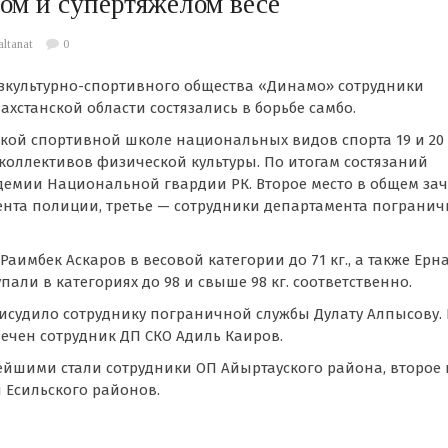
лом и супертяжёлом весе
altanat
0
зкультурно-спортивного общества «Динамо» сотрудники
хстанской области состязались в борьбе самбо.
ой спортивной школе национальных видов спорта 19 и 20
2 коллективов физической культуры. По итогам состязаний
емии Национальной гвардии РК. Второе место в общем зач
ента полиции, третье — сотрудники департамента пограни
аимбек Аскаров в весовой категории до 71 кг., а также Ерн
али в категориях до 98 и свыше 98 кг. соответственно.
судило сотруднику пограничной службы Дулату Алпысову. 
ечен сотрудник ДП СКО Адиль Каиров.
йшими стали сотрудники ОП Айыртауского района, второе 
 Есильского районов.