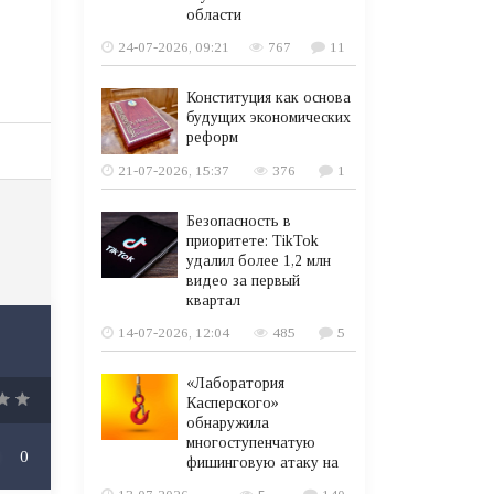
области
/
24-07-2026, 09:21
767
11
Конституция как основа
будущих экономических
реформ
21-07-2026, 15:37
376
1
Безопасность в
приоритете: TikTok
удалил более 1,2 млн
видео за первый
квартал
14-07-2026, 12:04
485
5
«Лаборатория
Касперского»
обнаружила
многоступенчатую
0
фишинговую атаку на