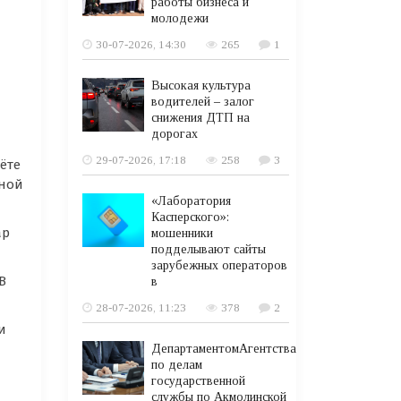
работы бизнеса и
молодежи
30-07-2026, 14:30
265
1
Высокая культура
водителей – залог
снижения ДТП на
дорогах
29-07-2026, 17:18
258
3
ёте
чной
«Лаборатория
Касперского»:
ар
мошенники
подделывают сайты
зарубежных операторов
В
в
28-07-2026, 11:23
378
2
и
ДепартаментомАгентства
по делам
государственной
службы по Акмолинской