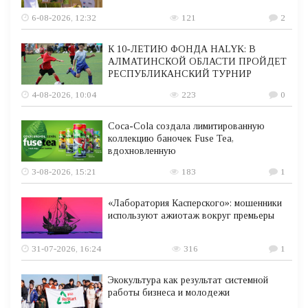
6-08-2026, 12:32
121
2
К 10-ЛЕТИЮ ФОНДА HALYK: В
АЛМАТИНСКОЙ ОБЛАСТИ ПРОЙДЕТ
РЕСПУБЛИКАНСКИЙ ТУРНИР
4-08-2026, 10:04
223
0
Coca-Cola создала лимитированную
коллекцию баночек Fuse Tea,
вдохновленную
3-08-2026, 15:21
183
1
«Лаборатория Касперского»: мошенники
используют ажиотаж вокруг премьеры
31-07-2026, 16:24
316
1
Экокультура как результат системной
работы бизнеса и молодежи