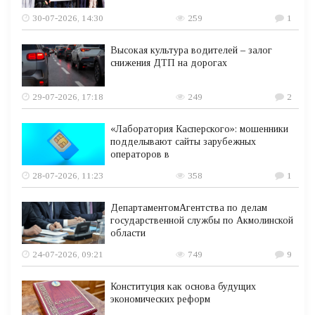
30-07-2026, 14:30
259
1
Высокая культура водителей – залог
снижения ДТП на дорогах
29-07-2026, 17:18
249
2
«Лаборатория Касперского»: мошенники
подделывают сайты зарубежных
операторов в
28-07-2026, 11:23
358
1
ДепартаментомАгентства по делам
государственной службы по Акмолинской
области
24-07-2026, 09:21
749
9
Конституция как основа будущих
экономических реформ