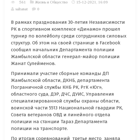
561
Жизнь и Общество
15-12-2021, 16:09
saltanat
0
В рамках празднования 30-летия Независимости
РК в спортивном комплексе «Динамо» прошел
турнир по волейболу среди сотрудников силовых
структур. Об этом на своей странице в Facebook
сообщил начальник Департамента полиции
Жамбылской области генерал-майор полиции
Жанат Сулейменов.
Принимали участие сборные команды ДП
Жамбылской области, ДКНБ, департамента
Пограничной службы КНБ РК, РгК «Юг»,
областного суда, ДЭР, ДЧС, ДУИС, Управления
специализированной службы охраны области,
воинской части 5513 Национальной гвардии РК,
Совета ветеранов ОВД и линейного отдела
полиции на станции Тараз Департамента
полиции на транспорте.
По итогам соревнований третье место заняла