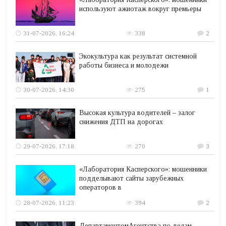
используют ажиотаж вокруг премьеры
31-07-2026, 16:24
338
2
Экокультура как результат системной
работы бизнеса и молодежи
30-07-2026, 14:30
275
1
Высокая культура водителей – залог
снижения ДТП на дорогах
29-07-2026, 17:18
270
3
«Лаборатория Касперского»: мошенники
подделывают сайты зарубежных
операторов в
28-07-2026, 11:23
394
2
ДепартаментомАгентства по делам