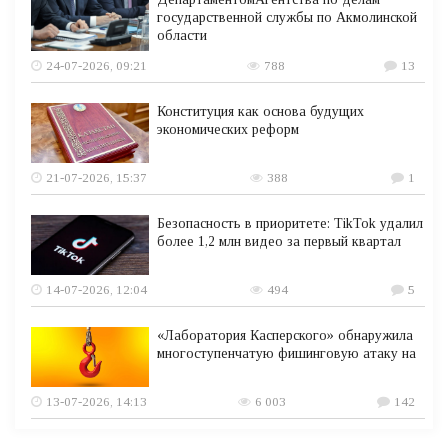
государственной службы по Акмолинской
области
24-07-2026, 09:21
788
13
Конституция как основа будущих
экономических реформ
21-07-2026, 15:37
388
1
Безопасность в приоритете: TikTok удалил
более 1,2 млн видео за первый квартал
14-07-2026, 12:04
494
5
«Лаборатория Касперского» обнаружила
многоступенчатую фишинговую атаку на
13-07-2026, 14:13
6 003
142