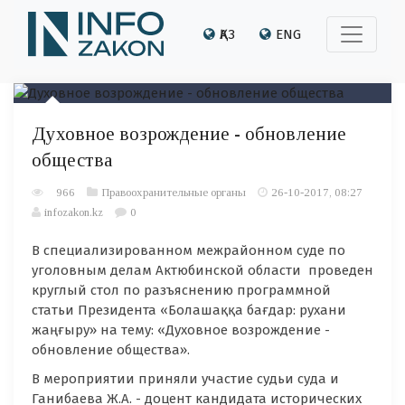
ҚАЗ
ENG
Духовное возрождение - обновление
общества
966
Правоохранительные органы
26-10-2017, 08:27
infozakon.kz
0
В специализированном межрайонном суде по
уголовным делам Актюбинской области проведен
круглый стол по разъяснению программной
статьи Президента «Болашаққа бағдар: рухани
жаңғыру» на тему: «Духовное возрождение -
обновление общества».
В мероприятии приняли участие судьи суда и
Ганибаева Ж.А. - доцент кандидата исторических