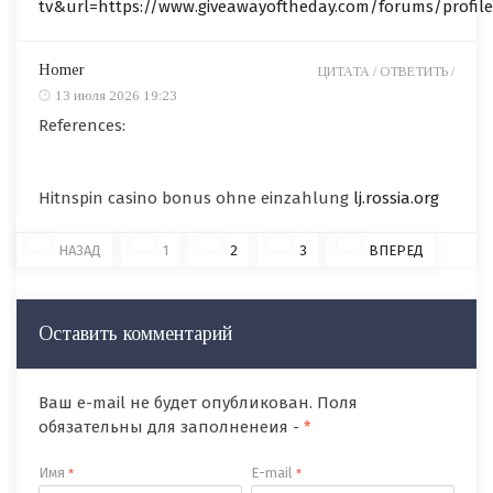
tv&url=https://www.giveawayoftheday.com/forums/profile
Homer
ЦИТАТА /
ОТВЕТИТЬ /
13 июля 2026 19:23
References:
Hitnspin casino bonus ohne einzahlung
lj.rossia.org
НАЗАД
1
2
3
ВПЕРЕД
Оставить комментарий
Ваш e-mail не будет опубликован. Поля
обязательны для заполненеия -
*
Имя
E-mail
*
*