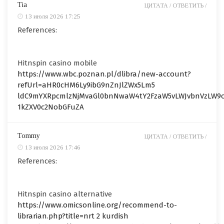
Tia
ЦИТАТА /
ОТВЕТИТЬ /
13 июля 2026 17:25
References:
Hitnspin casino mobile
https://www.wbc.poznan.pl/dlibra/new-account?
refUrl=aHR0cHM6Ly9ibG9nZnJlZWx5Lm5
ldC9mYXRpcmlzNjMvaGl0bnNwaW4tY2FzaW5vLWJvbnVzLW9
1kZXV0c2NobGFuZA
Tommy
ЦИТАТА /
ОТВЕТИТЬ /
13 июля 2026 17:46
References:
Hitnspin casino alternative
https://www.omicsonline.org/recommend-to-
librarian.php?title=nrt 2 kurdish