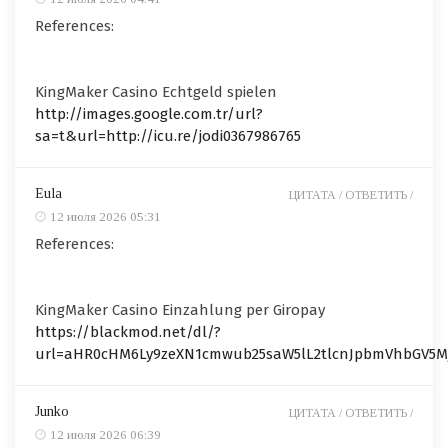
References:
KingMaker Casino Echtgeld spielen
http://images.google.com.tr/url?
sa=t&url=http://icu.re/jodi0367986765
Eula
ЦИТАТА /
ОТВЕТИТЬ /
12 июля 2026 05:31
References:
KingMaker Casino Einzahlung per Giropay
https://blackmod.net/dl/?
url=aHR0cHM6Ly9zeXN1cmwub25saW5lL2tlcnJpbmVhbGV5M
Junko
ЦИТАТА /
ОТВЕТИТЬ /
12 июля 2026 06:39