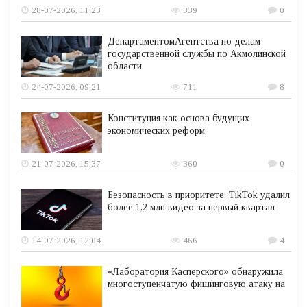
28-07-2026, 11:23
339
0
ДепартаментомАгентства по делам
государственной службы по Акмолинской
области
24-07-2026, 09:21
711
8
Конституция как основа будущих
экономических реформ
21-07-2026, 15:37
360
0
Безопасность в приоритете: TikTok удалил
более 1,2 млн видео за первый квартал
14-07-2026, 12:04
466
4
«Лаборатория Касперского» обнаружила
многоступенчатую фишинговую атаку на