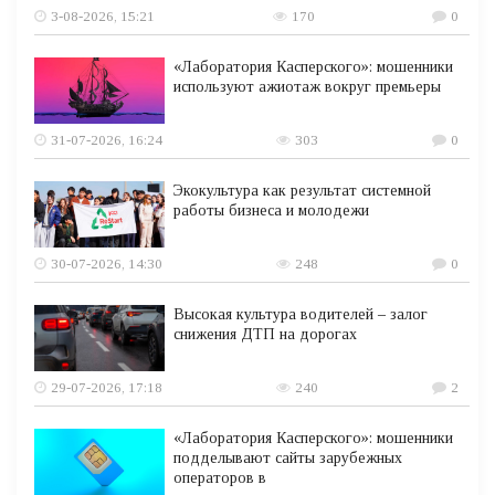
3-08-2026, 15:21
170
0
«Лаборатория Касперского»: мошенники
используют ажиотаж вокруг премьеры
31-07-2026, 16:24
303
0
Экокультура как результат системной
работы бизнеса и молодежи
30-07-2026, 14:30
248
0
Высокая культура водителей – залог
снижения ДТП на дорогах
29-07-2026, 17:18
240
2
«Лаборатория Касперского»: мошенники
подделывают сайты зарубежных
операторов в