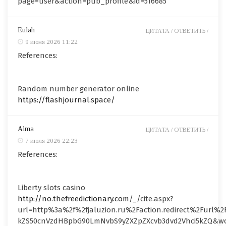
page=user&action=pub_profile&id=516685
Eulah
ЦИТАТА /
ОТВЕТИТЬ /
9 июня 2026 11:22
References:
Random number generator online
https://flashjournal.space/
Alma
ЦИТАТА /
ОТВЕТИТЬ /
7 июля 2026 22:23
References:
Liberty slots casino
http://no.thefreedictionary.com
/_/cite.aspx?
url=http%3a%2f%2fjaluzion.ru%2Faction.redirect%2Furl%
kZS50cnVzdHBpbG90LmNvbS9yZXZpZXcvb3dvd2Vhci5kZQ&w