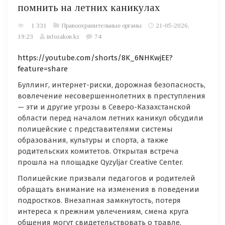
помнить на летних каникулах
1 331
Правоохранительные органы
21-05-2026,
19:23
infozakon.kz
74
https://youtube.com/shorts/8K_6NHKwjEE?
feature=share
Буллинг, интернет-риски, дорожная безопасность,
вовлечение несовершеннолетних в преступления
— эти и другие угрозы в Северо-Казахстанской
области перед началом летних каникул обсудили
полицейские с представителями системы
образования, культуры и спорта, а также
родительских комитетов. Открытая встреча
прошла на площадке Qyzyljar Creative Center.
Полицейские призвали педагогов и родителей
обращать внимание на изменения в поведении
подростков. Внезапная замкнутость, потеря
интереса к прежним увлечениям, смена круга
общения могут свидетельствовать о травле,