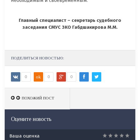
необходимым и своевременным.
Главный специалист – секретарь судебного
заседания СМУС ЗКО Габдшакирова М.М.
ПОДЕЛИТЬСЯ НОВОСТЬЮ:
0
ok
0
0
ПОХОЖИЙ ПОСТ
ПОХОЖИЙ ПОСТ
Оцените новость
Ваша оценка