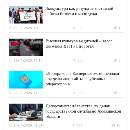
Экокультура как результат системной
работы бизнеса и молодежи
30-07-2026, 14:30
270
1
Высокая культура водителей – залог
снижения ДТП на дорогах
29-07-2026, 17:18
266
3
«Лаборатория Касперского»: мошенники
подделывают сайты зарубежных
операторов в
28-07-2026, 11:23
387
2
ДепартаментомАгентства по делам
государственной службы по Акмолинской
области
24-07-2026, 09:21
780
13