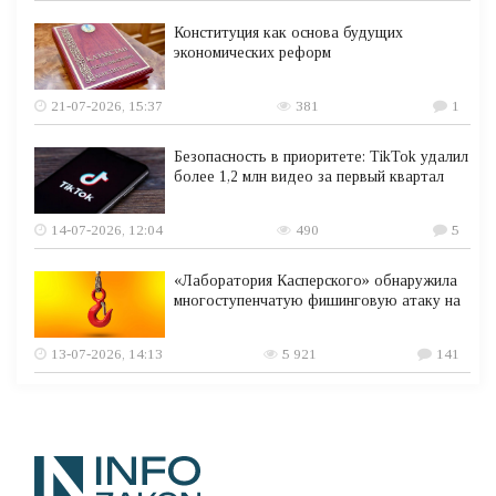
Конституция как основа будущих
экономических реформ
21-07-2026, 15:37
381
1
Безопасность в приоритете: TikTok удалил
более 1,2 млн видео за первый квартал
14-07-2026, 12:04
490
5
«Лаборатория Касперского» обнаружила
многоступенчатую фишинговую атаку на
13-07-2026, 14:13
5 921
141