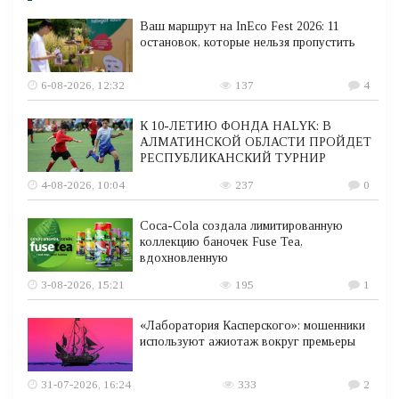
Ваш маршрут на InEco Fest 2026: 11
остановок, которые нельзя пропустить
6-08-2026, 12:32
137
4
К 10-ЛЕТИЮ ФОНДА HALYK: В
АЛМАТИНСКОЙ ОБЛАСТИ ПРОЙДЕТ
РЕСПУБЛИКАНСКИЙ ТУРНИР
4-08-2026, 10:04
237
0
Coca-Cola создала лимитированную
коллекцию баночек Fuse Tea,
вдохновленную
3-08-2026, 15:21
195
1
«Лаборатория Касперского»: мошенники
используют ажиотаж вокруг премьеры
31-07-2026, 16:24
333
2