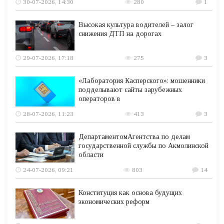
30-07-2026, 14:30
280
1
Высокая культура водителей – залог
снижения ДТП на дорогах
29-07-2026, 17:18
275
3
«Лаборатория Касперского»: мошенники
подделывают сайты зарубежных
операторов в
28-07-2026, 11:23
413
3
ДепартаментомАгентства по делам
государственной службы по Акмолинской
области
24-07-2026, 09:21
803
14
Конституция как основа будущих
экономических реформ