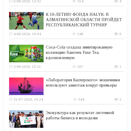
6-08-2026, 12:32
154
4
К 10-ЛЕТИЮ ФОНДА HALYK: В
АЛМАТИНСКОЙ ОБЛАСТИ ПРОЙДЕТ
РЕСПУБЛИКАНСКИЙ ТУРНИР
4-08-2026, 10:04
248
0
Coca-Cola создала лимитированную
коллекцию баночек Fuse Tea,
вдохновленную
3-08-2026, 15:21
207
1
«Лаборатория Касперского»: мошенники
используют ажиотаж вокруг премьеры
31-07-2026, 16:24
344
2
Экокультура как результат системной
работы бизнеса и молодежи