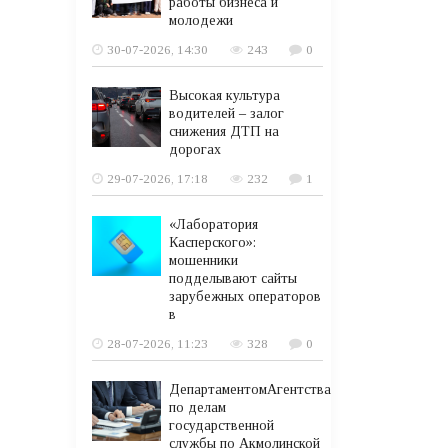
работы бизнеса и
молодежи
30-07-2026, 14:30
243
0
Высокая культура
водителей – залог
снижения ДТП на
дорогах
29-07-2026, 17:18
232
1
«Лаборатория
Касперского»:
мошенники
подделывают сайты
зарубежных операторов
в
28-07-2026, 11:23
328
0
ДепартаментомАгентства
по делам
государственной
службы по Акмолинской