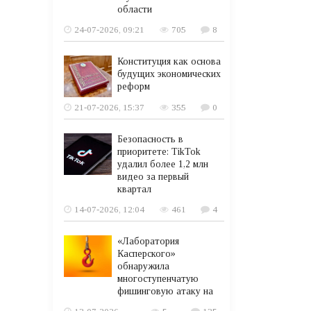
области
24-07-2026, 09:21
705
8
Конституция как основа
будущих экономических
реформ
21-07-2026, 15:37
355
0
Безопасность в
приоритете: TikTok
удалил более 1,2 млн
видео за первый
квартал
14-07-2026, 12:04
461
4
«Лаборатория
Касперского»
обнаружила
многоступенчатую
фишинговую атаку на