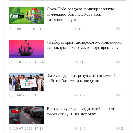
Coca-Cola создала лимитированную
коллекцию баночек Fuse Tea,
вдохновленную
3-08-2026, 15:21
183
1
«Лаборатория Касперского»: мошенники
используют ажиотаж вокруг премьеры
31-07-2026, 16:24
316
1
Экокультура как результат системной
работы бизнеса и молодежи
30-07-2026, 14:30
259
1
Высокая культура водителей – залог
снижения ДТП на дорогах
29-07-2026, 17:18
249
2