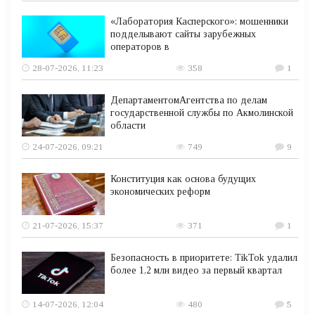
«Лаборатория Касперского»: мошенники
подделывают сайты зарубежных
операторов в
28-07-2026, 11:23
358
1
ДепартаментомАгентства по делам
государственной службы по Акмолинской
области
24-07-2026, 09:21
749
9
Конституция как основа будущих
экономических реформ
21-07-2026, 15:37
371
1
Безопасность в приоритете: TikTok удалил
более 1,2 млн видео за первый квартал
14-07-2026, 12:04
480
5