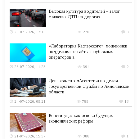
Высокая культура водителей – залог
снижения ДТП на дорогах
29-07-2026, 17:18
270
3
«Лаборатория Касперского»: мошенники
подделывают сайты зарубежных
операторов в
28-07-2026, 11:23
394
2
ДепартаментомАгентства по делам
государственной службы по Акмолинской
области
24-07-2026, 09:21
789
13
Конституция как основа будущих
экономических реформ
21-07-2026, 15:37
388
1