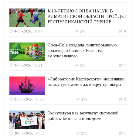
К 10-ЛЕТИЮ ФОНДА HALYK: В
АЛМАТИНСКОЙ ОБЛАСТИ ПРОЙДЕТ
РЕСПУБЛИКАНСКИЙ ТУРНИР
4-08-2026, 10:04
243
0
Coca-Cola создала лимитированную
коллекцию баночек Fuse Tea,
вдохновленную
3-08-2026, 15:21
203
1
«Лаборатория Касперского»: мошенники
используют ажиотаж вокруг премьеры
31-07-2026, 16:24
339
2
Экокультура как результат системной
работы бизнеса и молодежи
30-07-2026, 14:30
275
1