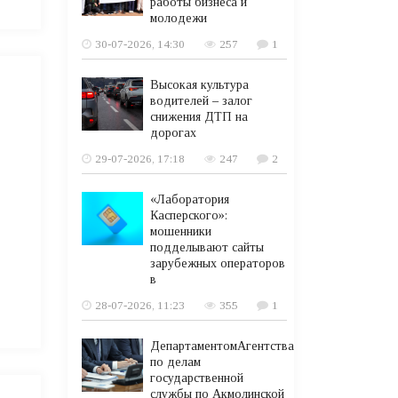
работы бизнеса и
молодежи
30-07-2026, 14:30
257
1
Высокая культура
водителей – залог
снижения ДТП на
дорогах
29-07-2026, 17:18
247
2
«Лаборатория
Касперского»:
мошенники
подделывают сайты
зарубежных операторов
в
28-07-2026, 11:23
355
1
ДепартаментомАгентства
по делам
государственной
службы по Акмолинской