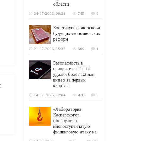
области
24-07-2026, 09:21
745
9
Конституция как основа
будущих экономических
реформ
21-07-2026, 15:37
369
1
Безопасность в
приоритете: TikTok
удалил более 1,2 млн
видео за первый
ы
квартал
14-07-2026, 12:04
478
5
«Лаборатория
Касперского»
обнаружила
многоступенчатую
фишинговую атаку на