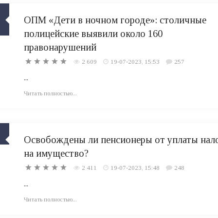
ОПМ «Дети в ночном городе»: столичные
полицейские выявили около 160
правонарушений
2 609
19-07-2023, 15:53
257
...
Читать полностью...
Освобождены ли пенсионеры от уплаты нал
на имущество?
2 411
19-07-2023, 15:48
248
...
Читать полностью...