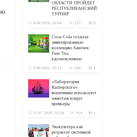
ОБЛАСТИ ПРОЙДЕТ
РЕСПУБЛИКАНСКИЙ
но
ТУРНИР
4-08-2026, 10:04
217
0
Coca-Cola создала
лимитированную
коллекцию баночек
Fuse Tea,
вдохновленную
3-08-2026, 15:21
180
1
«Лаборатория
Касперского»:
мошенники используют
ажиотаж вокруг
премьеры
31-07-2026, 16:24
314
1
Экокультура как
результат системной