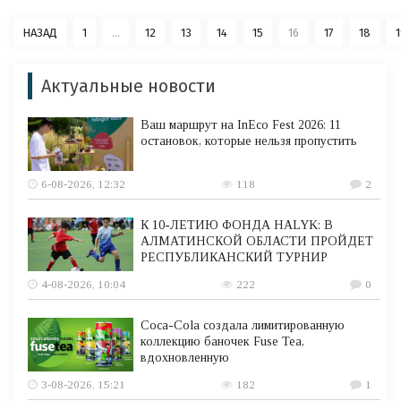
НАЗАД
1
...
12
13
14
15
16
17
18
1
Актуальные новости
Ваш маршрут на InEco Fest 2026: 11
остановок, которые нельзя пропустить
6-08-2026, 12:32
118
2
К 10-ЛЕТИЮ ФОНДА HALYK: В
АЛМАТИНСКОЙ ОБЛАСТИ ПРОЙДЕТ
РЕСПУБЛИКАНСКИЙ ТУРНИР
4-08-2026, 10:04
222
0
Coca-Cola создала лимитированную
коллекцию баночек Fuse Tea,
вдохновленную
3-08-2026, 15:21
182
1