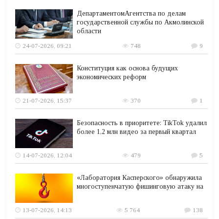
ДепартаментомАгентства по делам
государственной службы по Акмолинской
области
24-07-2026, 09:21
748
9
Конституция как основа будущих
экономических реформ
21-07-2026, 15:37
370
1
Безопасность в приоритете: TikTok удалил
более 1,2 млн видео за первый квартал
14-07-2026, 12:04
479
5
«Лаборатория Касперского» обнаружила
многоступенчатую фишинговую атаку на
13-07-2026, 14:13
5 764
138