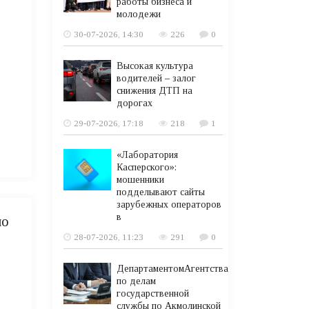
работы бизнеса и
молодежи
30-07-2026, 14:30
226
0
Высокая культура
водителей – залог
снижения ДТП на
дорогах
29-07-2026, 17:18
218
1
«Лаборатория
Касперского»:
мошенники
подделывают сайты
зарубежных операторов
в
по
28-07-2026, 11:23
291
0
ДепартаментомАгентства
по делам
государственной
службы по Акмолинской