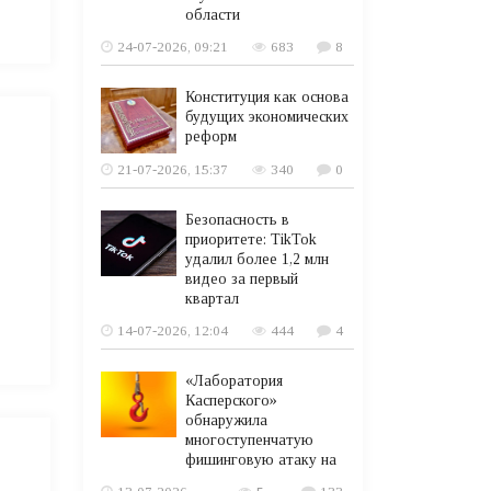
области
24-07-2026, 09:21
683
8
Конституция как основа
будущих экономических
реформ
21-07-2026, 15:37
340
0
Безопасность в
приоритете: TikTok
удалил более 1,2 млн
видео за первый
квартал
14-07-2026, 12:04
444
4
«Лаборатория
Касперского»
обнаружила
многоступенчатую
фишинговую атаку на