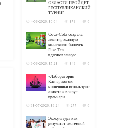
в
ОБЛАСТИ ПРОЙДЕТ
РЕСПУБЛИКАНСКИЙ
ТУРНИР
4-08-2026, 10:04
179
0
Coca-Cola создала
лимитированную
коллекцию баночек
Fuse Tea,
вдохновленную
3-08-2026, 15:21
148
0
«Лаборатория
Касперского»:
мошенники используют
ажиотаж вокруг
премьеры
31-07-2026, 16:24
277
0
Экокультура как
результат системной