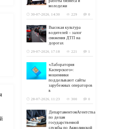
работы бизнеса и
молодежи
30-07-2026, 14:30
229
0
Высокая культура
водителей – залог
снижения ДТП на
дорогах
29-07-2026, 17:18
221
1
«Лаборатория
Касперского»:
мошенники
подделывают сайты
зарубежных операторов
в
я
28-07-2026, 11:23
300
0
ДепартаментомАгентства
по делам
й
государственной
службы по Акмолинской