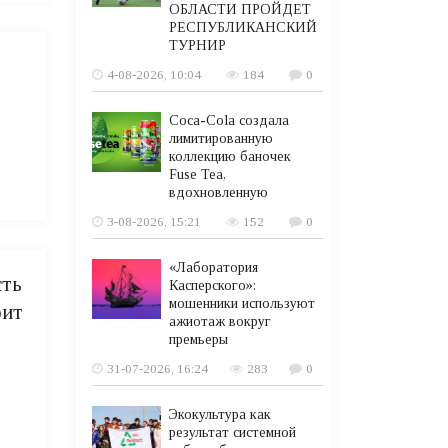
ОБЛАСТИ ПРОЙДЕТ
РЕСПУБЛИКАНСКИЙ
ТУРНИР
4-08-2026, 10:04
184
0
Coca-Cola создала
лимитированную
коллекцию баночек
Fuse Tea,
вдохновленную
3-08-2026, 15:21
152
0
«Лаборатория
сть
Касперского»:
мошенники используют
рит
ажиотаж вокруг
премьеры
31-07-2026, 16:24
283
0
Экокультура как
результат системной