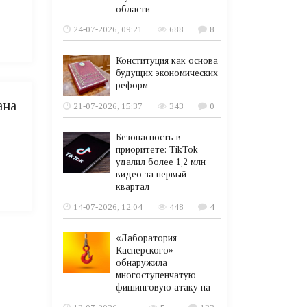
области
24-07-2026, 09:21
688
8
Конституция как основа
будущих экономических
реформ
ана
21-07-2026, 15:37
343
0
Безопасность в
приоритете: TikTok
удалил более 1,2 млн
видео за первый
квартал
14-07-2026, 12:04
448
4
«Лаборатория
Касперского»
обнаружила
многоступенчатую
фишинговую атаку на