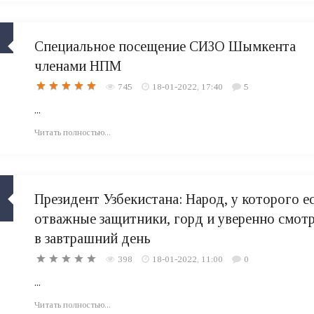
Специальное посещение СИЗО Шымкента
членами НПМ
745
18-01-2022, 17:40
5
...
Читать полностью...
Президент Узбекистана: Народ, у которого е
отважные защитники, горд и уверенно смот
в завтрашний день
398
18-01-2022, 11:00
0
...
Читать полностью...