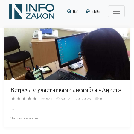
ҚАЗ
ENG
Встреча с участниками ансамбля «Ақниет»
524
30-12-2020, 20:23
0
...
Читать полностью...