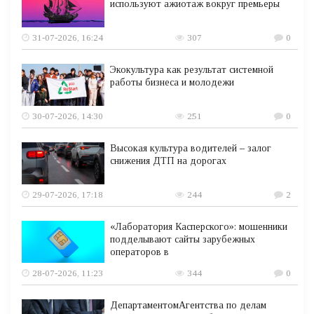
используют ажиотаж вокруг премьеры
31-07-2026, 16:24
307
0
Экокультура как результат системной
работы бизнеса и молодежи
30-07-2026, 14:30
251
0
Высокая культура водителей – залог
снижения ДТП на дорогах
29-07-2026, 17:18
244
2
«Лаборатория Касперского»: мошенники
подделывают сайты зарубежных
операторов в
28-07-2026, 11:23
344
0
ДепартаментомАгентства по делам