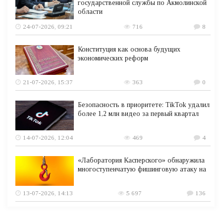
государственной службы по Акмолинской
области
24-07-2026, 09:21
716
8
Конституция как основа будущих
экономических реформ
21-07-2026, 15:37
363
0
Безопасность в приоритете: TikTok удалил
более 1,2 млн видео за первый квартал
14-07-2026, 12:04
469
4
«Лаборатория Касперского» обнаружила
многоступенчатую фишинговую атаку на
13-07-2026, 14:13
5 697
136