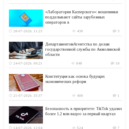
«Лаборатория Касперского»: мошенники
подделывают сайты зарубежных
операторов в
28-07-2026, 11:23
438
3
ДепартаментомАгентства по делам
государственной службы по Акмолинской
области
24-07-2026, 09:21
848
18
Конституция как основа будущих
экономических реформ
21-07-2026, 15:37
408
1
Безопасность в приоритете: TikTok удалил
более 1,2 млн видео за первый квартал
14-07-2026, 12:04
524
7