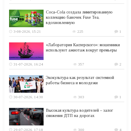
Coca-Cola создала лимитированную
коллекцию баночек Fuse Tea,
вдохновленную
3-08-2026, 15:21
225
1
«Лаборатория Касперского»: мошенники
используют ажиотаж вокруг премьеры
31-07-2026, 16:24
357
2
Экокультура как результат системной
работы бизнеса и молодежи
30-07-2026, 14:30
303
1
Высокая культура водителей – залог
снижения ДТП на дорогах
29-07-2026, 17:18
300
4