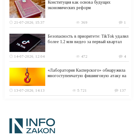
Конституция как основа будущих
экономических реформ
21-07-2026, 15:37
369
1
Безопасность в приоритете: TikTok удалил
более 1,2 млн видео за первый квартал
14-07-2026, 12:04
472
4
«Лаборатория Касперского» обнаружила
многоступенчатую фишинговую атаку на
13-07-2026, 14:13
5 721
137