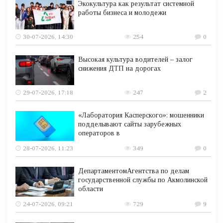
Экокультура как результат системной
работы бизнеса и молодежи
30-07-2026, 14:30
254
0
Высокая культура водителей – залог
снижения ДТП на дорогах
29-07-2026, 17:18
247
2
«Лаборатория Касперского»: мошенники
подделывают сайты зарубежных
операторов в
28-07-2026, 11:23
349
0
ДепартаментомАгентства по делам
государственной службы по Акмолинской
области
24-07-2026, 09:21
729
9