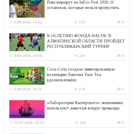
Ваш маршрут на InEco Fest 2026: 11
остановок, которые нельзя пропустить
6-08-2026, 12:32
115
2
К 10-ЛЕТИЮ ФОНДА HALYK: В
АЛМАТИНСКОЙ ОБЛАСТИ ПРОЙДЕТ
РЕСПУБЛИКАНСКИЙ ТУРНИР
4-08-2026, 10:04
216
0
Coca-Cola создала лимитированную
коллекцию баночек Fuse Tea,
вдохновленную
3-08-2026, 15:21
179
1
«Лаборатория Касперского»: мошенники
используют ажиотаж вокруг премьеры
31-07-2026, 16:24
310
0