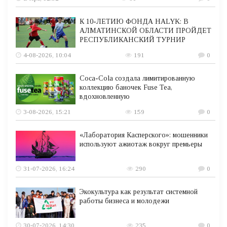
К 10-ЛЕТИЮ ФОНДА HALYK: В
АЛМАТИНСКОЙ ОБЛАСТИ ПРОЙДЕТ
РЕСПУБЛИКАНСКИЙ ТУРНИР
4-08-2026, 10:04
191
0
Coca-Cola создала лимитированную
коллекцию баночек Fuse Tea,
вдохновленную
3-08-2026, 15:21
159
0
«Лаборатория Касперского»: мошенники
используют ажиотаж вокруг премьеры
31-07-2026, 16:24
290
0
Экокультура как результат системной
работы бизнеса и молодежи
30-07-2026, 14:30
235
0