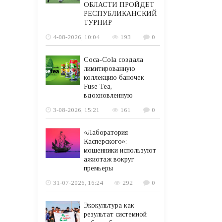
ОБЛАСТИ ПРОЙДЕТ
РЕСПУБЛИКАНСКИЙ
ТУРНИР
4-08-2026, 10:04
193
0
Coca-Cola создала
лимитированную
коллекцию баночек
Fuse Tea,
вдохновленную
3-08-2026, 15:21
161
0
«Лаборатория
Касперского»:
мошенники используют
ажиотаж вокруг
премьеры
31-07-2026, 16:24
292
0
Экокультура как
результат системной