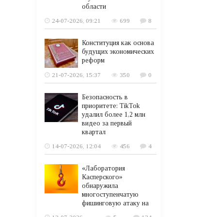
области
24-07-2026, 09:21
699
8
Конституция как основа
будущих экономических
реформ
21-07-2026, 15:37
350
0
Безопасность в
приоритете: TikTok
удалил более 1,2 млн
видео за первый
квартал
14-07-2026, 12:04
456
4
«Лаборатория
Касперского»
обнаружила
многоступенчатую
фишинговую атаку на