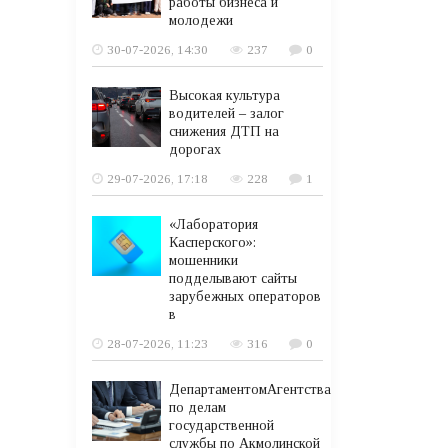
работы бизнеса и
молодежи
30-07-2026, 14:30
237
0
Высокая культура
водителей – залог
снижения ДТП на
дорогах
29-07-2026, 17:18
228
1
«Лаборатория
Касперского»:
мошенники
подделывают сайты
зарубежных операторов
в
28-07-2026, 11:23
316
0
ДепартаментомАгентства
по делам
государственной
службы по Акмолинской