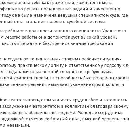
рекомендовала себя как грамотный, компетентный и
ффективно решать поставленные задачи и качественно
3 году она была назначена ведущим специалистом суда, где
ный опыт и знания на благо судебной системы.
на работает в должности главного специалиста Уральского
ом участке работы она демонстрирует высокий уровень
ьность к деталям и безупречное знание требований
 находить решения в самых сложных рабочих ситуациях.
гатому практическому опыту и ответственному подходу к д
тся с задачами повышенной сложности, требующими
ьной компетентности. Ее способность быстро ориентирова
 взвешенные решения вызывает уважение среди коллег и
оброжелательность, отзывчивость, трудолюбие и готовность
я заслуженным авторитетом в коллективе благодаря своему
ию находить общий язык с людьми. Молодые сотрудники
поддержкой, отмечая ее богатый опыт, высокий уровень зн
ыми навыками.