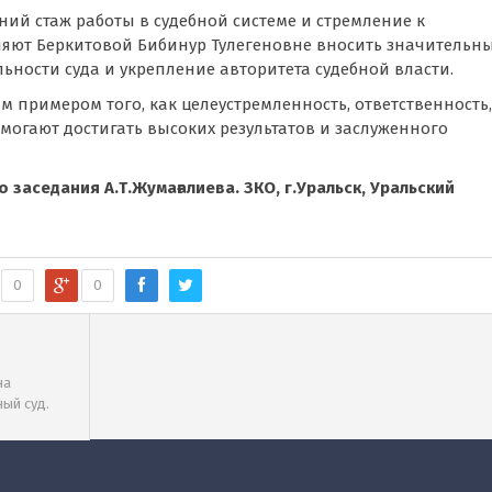
ий стаж работы в судебной системе и стремление к
яют Беркитовой Бибинур Тулегеновне вносить значительн
ьности суда и укрепление авторитета судебной власти.
м примером того, как целеустремленность, ответственность,
омогают достигать высоких результатов и заслуженного
 заседания А.Т.Жумағалиева. ЗКО, г.Уральск, Уральский
0
0
на
ый суд.