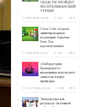
ОБЛАСТИ ПРОЙДЕТ
РЕСПУБЛИКАНСКИЙ
ТУРНИР
4-08-2026, 10:04
203
0
Coca-Cola создала
лимитированную
коллекцию баночек
Fuse Tea,
вдохновленную
3-08-2026, 15:21
167
0
«Лаборатория
Касперского»:
мошенники используют
ажиотаж вокруг
премьеры
31-07-2026, 16:24
299
0
Экокультура как
результат системной