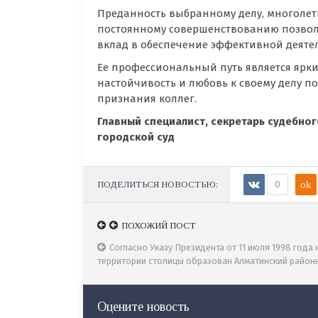
Преданность выбранному делу, многолетн
постоянному совершенствованию позвол
вклад в обеспечение эффективной деятел
Ее профессиональный путь является ярки
настойчивость и любовь к своему делу п
признания коллег.
Главный специалист, секретарь судебного
городской суд
ПОДЕЛИТЬСЯ НОВОСТЬЮ:
0
ok
ПОХОЖИЙ ПОСТ
ПОХОЖИЙ ПОСТ
Почетная отставка судей
Согласно Указу Президента от 11 июля 1998 года 
территории столицы образован Алматинский районн
Оцените новость