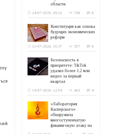
области
24-07-2026, 09:21
708
8
Конституция как основа
будущих экономических
реформ
21-07-2026, 15:37
357
0
Безопасность в
приоритете: TikTok
елу
удалил более 1,2 млн
видео за первый
ться
квартал
14-07-2026, 12:04
463
4
«Лаборатория
Касперского»
обнаружила
многоступенчатую
аний
фишинговую атаку на