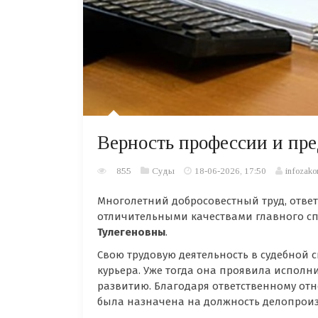
Верность профессии и пре
855
Суды
18-06-2026, 17:50
infozako
Многолетний добросовестный труд, отве
отличительными качествами главного сп
Тулегеновны
.
Свою трудовую деятельность в судебной с
курьера. Уже тогда она проявила исполн
развитию. Благодаря ответственному отн
была назначена на должность делопроиз