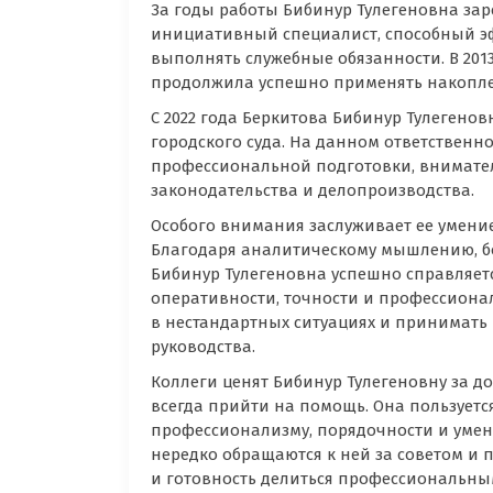
За годы работы Бибинур Тулегеновна за
инициативный специалист, способный э
выполнять служебные обязанности. В 201
продолжила успешно применять накоплен
С 2022 года Беркитова Бибинур Тулегенов
городского суда. На данном ответственн
профессиональной подготовки, внимател
законодательства и делопроизводства.
Особого внимания заслуживает ее умение
Благодаря аналитическому мышлению, бо
Бибинур Тулегеновна успешно справляе
оперативности, точности и профессионал
в нестандартных ситуациях и принимать
руководства.
Коллеги ценят Бибинур Тулегеновну за д
всегда прийти на помощь. Она пользуетс
профессионализму, порядочности и умен
нередко обращаются к ней за советом и 
и готовность делиться профессиональн