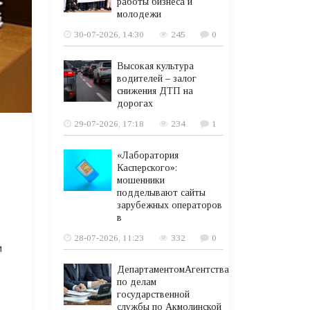
работы бизнеса и
молодежи
30-07-2026, 14:30
245
0
Высокая культура
водителей – залог
снижения ДТП на
дорогах
29-07-2026, 17:18
234
1
«Лаборатория
Касперского»:
мошенники
подделывают сайты
зарубежных операторов
в
28-07-2026, 11:23
332
0
и
ДепартаментомАгентства
по делам
государственной
службы по Акмолинской