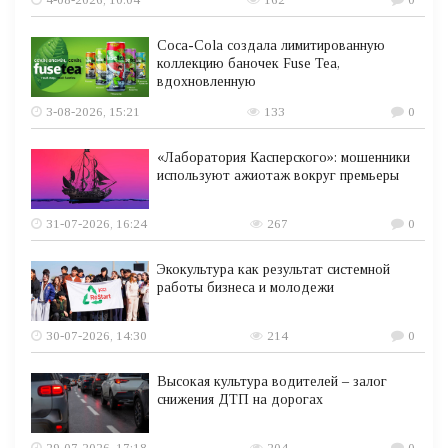
Coca-Cola создала лимитированную
коллекцию баночек Fuse Tea,
вдохновленную
3-08-2026, 15:21
133
0
«Лаборатория Касперского»: мошенники
используют ажиотаж вокруг премьеры
31-07-2026, 16:24
267
0
Экокультура как результат системной
работы бизнеса и молодежи
30-07-2026, 14:30
214
0
Высокая культура водителей – залог
снижения ДТП на дорогах
29-07-2026, 17:18
204
0