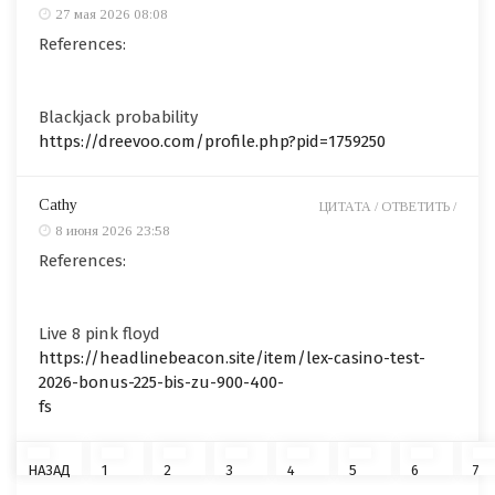
27 мая 2026 08:08
References:
Blackjack probability
https://dreevoo.com/profile.php?pid=1759250
Cathy
ЦИТАТА /
ОТВЕТИТЬ /
8 июня 2026 23:58
References:
Live 8 pink floyd
https://headlinebeacon.site/item/lex-casino-test-
2026-bonus-225-bis-zu-900-400-
fs
НАЗАД
1
2
3
4
5
6
7