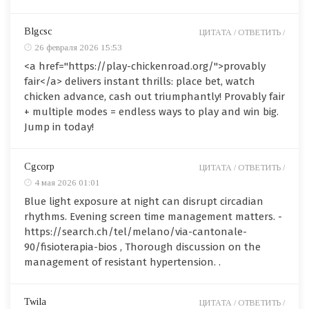
Blgcsc
ЦИТАТА /
ОТВЕТИТЬ /
26 февраля 2026 15:53
<a href="https://play-chickenroad.org/">provably
fair</a> delivers instant thrills: place bet, watch
chicken advance, cash out triumphantly! Provably fair
+ multiple modes = endless ways to play and win big.
Jump in today!
Cgcorp
ЦИТАТА /
ОТВЕТИТЬ /
4 мая 2026 01:01
Blue light exposure at night can disrupt circadian
rhythms. Evening screen time management matters. -
https://search.ch/tel/melano/via-cantonale-
90/fisioterapia-bios , Thorough discussion on the
management of resistant hypertension. .
Twila
ЦИТАТА /
ОТВЕТИТЬ /