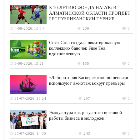
К 10-ЛЕТИЮ ФОНДА HALYK: В
АЛМАТИНСКОЙ ОБЛАСТИ ПРОЙДЕТ
РЕСПУБЛИКАНСКИЙ ТУРНИР
4-08-2026, 10:04
200
0
Coca-Cola создала лимитированную
коллекцию баночек Fuse Tea,
вдохновленную
3-08-2026, 15:21
165
0
«Лаборатория Касперского»: мошенники
используют ажиотаж вокруг премьеры
31-07-2026, 16:24
297
0
Экокультура как результат системной
работы бизнеса и молодежи
30-07-2026, 14:30
243
0