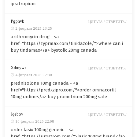
ipratropium
Pgphvk
ЦИТАТА /
ОТВЕТИТЬ /
2 февраля 2025 23:25
azithromycin drug - <a
href="https://zyprmax.com/tinidazole/">where can i
buy tindamax</a> bystolic 20mg canada
Xdmywx
ЦИТАТА /
ОТВЕТИТЬ /
4 февраля 2025 02:30
prednisolone 10mg canada - <a
href="https://predxzipro.com/">order omnacortil
10mg online</a> buy prometrium 200mg sale
Jqebov
ЦИТАТА /
ОТВЕТИТЬ /
10 февраля 2025 22:08
order lasix 100mg generic - <a
href="https://urostrom.com/">lasix 100mg brand</a>