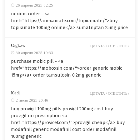
26 апреля 2025 02:25
nexium order - <a
href="https://anexamate.com/topiramate/">buy
topiramate 100mg online</a> sumatriptan 25mg price
Oigkzw
ЦИТАТА /
ОТВЕТИТЬ /
30 апреля 2025 19:33
purchase mobic pill - <a
href="https://moboxsin.com/">order generic mobic
15mg</a> order tamsulosin 0.2mg generic
l0edj
ЦИТАТА /
ОТВЕТИТЬ /
2 июня 2025 20:46
buy provigil 100mg pills provigil 200mg cost buy
provigil no prescription <a
href="https://provicef.com/">provigil cheap</a> buy
modafinil generic modafinil cost order modafinil
100mg generic