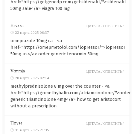
href="https://getgenedp.com/getsildenafil/">sildenafil
50mg sale</a> viagra 100 mg
Hrvxzn
ЦИТАТА /
ОТВЕТИТЬ /
22 марта 2025 06:37
omeprazole 10mg ca - <a
href="https://omepmetolol.com/lopressor/">lopressor
50mg us</a> order generic tenormin 50mg
Vcmmja
ЦИТАТА /
ОТВЕТИТЬ /
28 марта 2025 02:14
methylprednisolone 8 mg over the counter - <a
href="https://gnmethybalin.com/atriamcinolone/">order
generic triamcinolone 4mg</a> how to get aristocort
without a prescription
Tlpyse
ЦИТАТА /
ОТВЕТИТЬ /
31 марта 2025 21:35