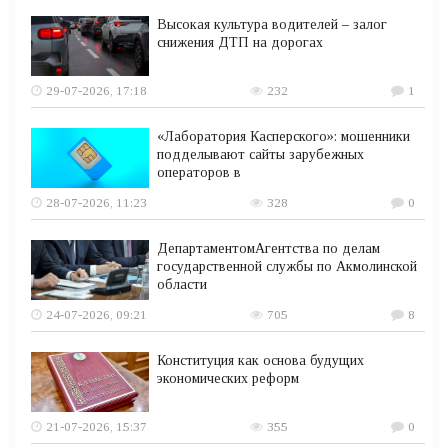
Высокая культура водителей – залог
снижения ДТП на дорогах
29-07-2026, 17:18
232
1
«Лаборатория Касперского»: мошенники
подделывают сайты зарубежных
операторов в
28-07-2026, 11:23
328
0
ДепартаментомАгентства по делам
государственной службы по Акмолинской
области
24-07-2026, 09:21
705
8
Конституция как основа будущих
экономических реформ
21-07-2026, 15:37
355
0