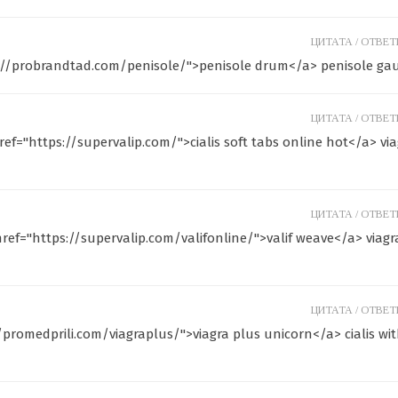
ЦИТАТА /
ОТВЕТИ
tps://probrandtad.com/penisole/">penisole drum</a> penisole ga
ЦИТАТА /
ОТВЕТИ
 href="https://supervalip.com/">cialis soft tabs online hot</a> vi
ЦИТАТА /
ОТВЕТИ
a href="https://supervalip.com/valifonline/">valif weave</a> viagr
ЦИТАТА /
ОТВЕТИ
//promedprili.com/viagraplus/">viagra plus unicorn</a> cialis wi