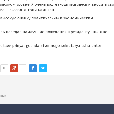
соком уровне. Я очень рад находиться здесь и вносить св
ва, – сказал Энтони Блинкен.
 высокую оценку политическим и экономическим
аев передал наилучшие пожелания Президенту США Джо
okaev-prinyal-gosudarstvennogo-sekretarya-ssha-entoni-
0
0
о Мекаччи
льши