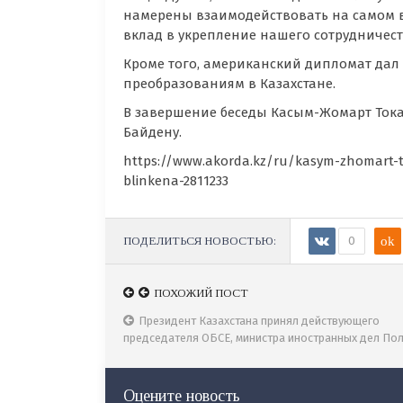
намерены взаимодействовать на самом вы
вклад в укрепление нашего сотрудничест
Кроме того, американский дипломат дал
преобразованиям в Казахстане.
В завершение беседы Касым-Жомарт Ток
Байдену.
https://www.akorda.kz/ru/kasym-zhomart-t
blinkena-2811233
ПОДЕЛИТЬСЯ НОВОСТЬЮ:
0
ok
ПОХОЖИЙ ПОСТ
ПОХОЖИЙ ПОСТ
Президент принял директора БДИПЧ ОБСЕ Мате
Президент Казахстана принял действующего
председателя ОБСЕ, министра иностранных дел По
Збигнева Рау
Оцените новость