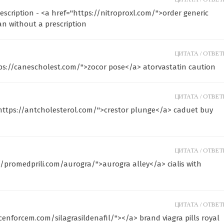
escription - <a href="https://nitroproxl.com/">order generic
an without a prescription
ЦИТАТА /
ОТВЕТИ
ps://canescholest.com/">zocor pose</a> atorvastatin caution
ЦИТАТА /
ОТВЕТИ
"https://antcholesterol.com/">crestor plunge</a> caduet buy
ЦИТАТА /
ОТВЕТИ
//promedprili.com/aurogra/">aurogra alley</a> cialis with
ЦИТАТА /
ОТВЕТИ
xcenforcem.com/silagrasildenafil/"></a> brand viagra pills royal