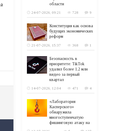
области
ой
24-07-2026, 09:21
728
9
Конституция как основа
будущих экономических
реформ
21-07-2026, 15:37
368
1
Безопасность в
приоритете: TikTok
удалил более 1,2 млн
видео за первый
квартал
14-07-2026, 12:04
471
4
«Лаборатория
Касперского»
обнаружила
многоступенчатую
фишинговую атаку на