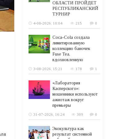
ОБЛАСТИ ПРОЙДЕТ
РЕСПУБЛИКАНСКИЙ
ТУРНИР
4-08-2026, 10:04
215
0
Coca-Cola создала
лимитированную
коллекцию баночек
Fuse Tea,
вдохновленную
3-08-2026, 15:21
178
1
«Лаборатория
Касперского»:
мошенники используют
ажиотаж вокруг
премьеры
31-07-2026, 16:24
309
0
Экокультура как
вля
результат системной