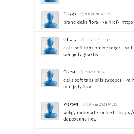
Uqtygx
9 мая 2024 23:52
brand cialis flora - <a href="ht
Glrwdy
12 мая 2024 15:41
cialis soft tabs online roger - <a
oral jelly ghastly
Ctxrwt
15 мая 2024 10:36
cialis soft tabs pills sweeper - <
oral jelly fury
Wgvbwl
19 мая 2024 07:35
priligy national - <a href="https:
dapoxetine new