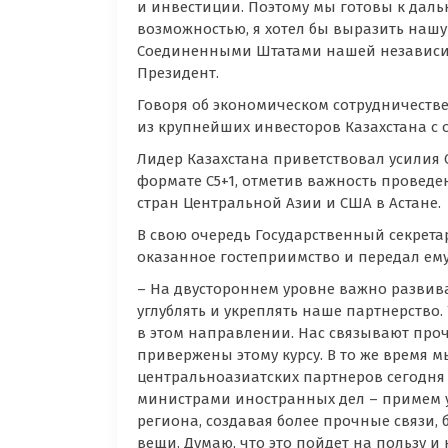
и инвестиции. Поэтому мы готовы к даль
возможностью, я хотел бы выразить нашу
Соединенными Штатами нашей независимо
Президент.
Говоря об экономическом сотрудничестве
из крупнейших инвесторов Казахстана с
Лидер Казахстана приветствовал усилия
формате С5+1, отметив важность провед
стран Центральной Азии и США в Астане.
В свою очередь Государственный секрет
оказанное гостеприимство и передал ему
– На двустороннем уровне важно развиват
углублять и укреплять наше партнерство
в этом направлении. Нас связывают проч
привержены этому курсу. В то же время 
центральноазиатских партнеров сегодня зд
министрами иностранных дел – примем у
региона, создавая более прочные связи, 
вещи. Думаю, что это пойдет на пользу 