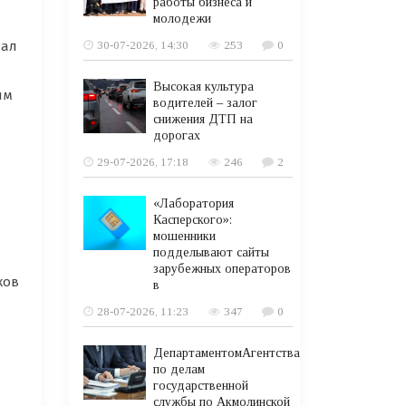
работы бизнеса и
молодежи
зал
30-07-2026, 14:30
253
0
Высокая культура
им
водителей – залог
снижения ДТП на
дорогах
29-07-2026, 17:18
246
2
«Лаборатория
Касперского»:
мошенники
подделывают сайты
зарубежных операторов
хов
в
28-07-2026, 11:23
347
0
ДепартаментомАгентства
по делам
государственной
службы по Акмолинской