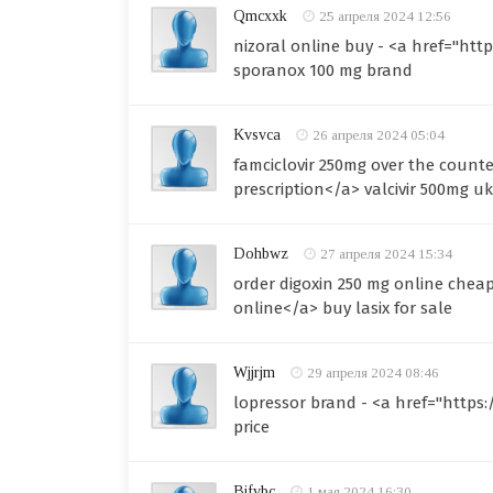
Qmcxxk
25 апреля 2024 12:56
nizoral online buy - <a href="htt
sporanox 100 mg brand
Kvsvca
26 апреля 2024 05:04
famciclovir 250mg over the count
prescription</a> valcivir 500mg uk
Dohbwz
27 апреля 2024 15:34
order digoxin 250 mg online chea
online</a> buy lasix for sale
Wjjrjm
29 апреля 2024 08:46
lopressor brand - <a href="http
price
Bifvbc
1 мая 2024 16:30