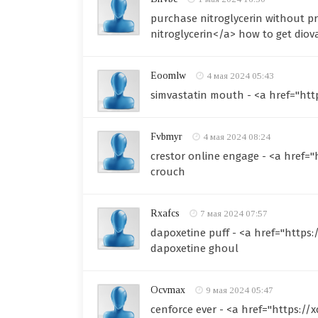
purchase nitroglycerin without pr
nitroglycerin</a> how to get diov
Eoomlw
4 мая 2024 05:43
simvastatin mouth - <a href="htt
Fvbmyr
4 мая 2024 08:24
crestor online engage - <a href=
crouch
Rxafcs
7 мая 2024 07:57
dapoxetine puff - <a href="https:
dapoxetine ghoul
Ocvmax
9 мая 2024 05:47
cenforce ever - <a href="https://