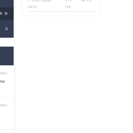
13-07-2026,
5
137
14:13
718
0
ТЬ /
ine
ТЬ /