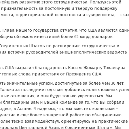
нейшему развитию этого сотрудничества. Пользуясь этой
 признательность за постоянную и твердую поддержку
сти, территориальной целостности и суверенитета, – ска
, Глава нашего государства отметил, что США являются одн
 общим объемом инвестиций более 62 млрд долларов.
 Соединенных Штатов по расширению сотрудничества в
ения встречи руководителей внешнеполитических ведомств
арь США выразил благодарность Касым-Жомарту Токаеву за
 теплые слова приветствия от Президента США.
ь значительные успехи, достигнутые за более чем 30 лет,
. Только за последние годы мы добились новых важных успе
ные отношения, и они будут только укрепляться. Мы
мы благодарны Вам и Вашей команде за то, что вы собрали
есь, в Астане. Я надеюсь, что мы вместе с коллегами –
частие в еще более конкретной работе по объединению
более тесно взаимодействуя, ориентируясь на практические
и народам Центральной Азии, и Соединенным Штатам. Мы